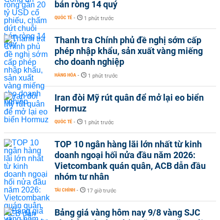
bán ròng 14 quý
QUỐC TẾ
-
1 phút trước
Thanh tra Chính phủ đề nghị sớm cấp
phép nhập khẩu, sản xuất vàng miếng
cho doanh nghiệp
HÀNG HÓA
-
1 phút trước
Iran đòi Mỹ rút quân để mở lại eo biển
Hormuz
QUỐC TẾ
-
1 phút trước
TOP 10 ngân hàng lãi lớn nhất từ kinh
doanh ngoại hối nửa đầu năm 2026:
Vietcombank quán quân, ACB dẫn đầu
nhóm tư nhân
TÀI CHÍNH
-
17 giờ trước
Bảng giá vàng hôm nay 9/8 vàng SJC