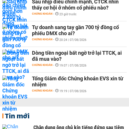
Sau nhịp điều chỉnh mạnh, CTCK nhìn
thấy cơ hội ở nhóm cổ phiếu nào?
CHỨNG KHOÁN
-
23 giờ trước
Tự doanh sang tay gần 700 tỷ đồng cổ
phiếu DMX cho ai?
CHỨNG KHOÁN
-
20:24 | 07/08/2026
Dòng tiền ngoại bất ngờ trở lại TTCK, ai
đã mua vào?
CHỨNG KHOÁN
-
19:07 | 07/08/2026
Tổng Giám đốc Chứng khoán EVS xin từ
nhiệm
CHỨNG KHOÁN
-
19:19 | 07/08/2026
Tin mới
Chân dung ông chủ kín tiếng đứng sau tiệm