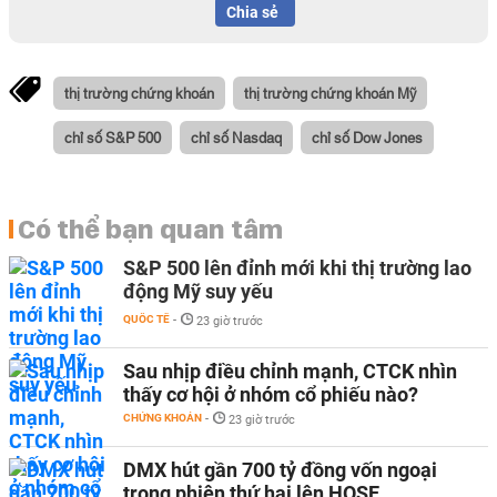
Chia sẻ
thị trường chứng khoán
thị trường chứng khoán Mỹ
chỉ số S&P 500
chỉ số Nasdaq
chỉ số Dow Jones
Có thể bạn quan tâm
S&P 500 lên đỉnh mới khi thị trường lao
động Mỹ suy yếu
QUỐC TẾ
-
23 giờ trước
Sau nhịp điều chỉnh mạnh, CTCK nhìn
thấy cơ hội ở nhóm cổ phiếu nào?
CHỨNG KHOÁN
-
23 giờ trước
DMX hút gần 700 tỷ đồng vốn ngoại
trong phiên thứ hai lên HOSE