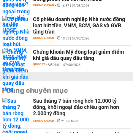
CHỨNG KHOÁN
-
16:37 | 07/08/2026
Cổ phiếu doanh nghiệp Nhà nước đồng
loạt hút tiền, VNM, BCM, GAS và GVR
tăng trần
CHỨNG KHOÁN
-
10:53 | 07/08/2026
Chứng khoán Mỹ đồng loạt giảm điểm
khi giá dầu quay đầu tăng
QUỐC TẾ
-
06:01 | 07/08/2026
Cùng chuyên mục
Sau tháng 7 bán ròng hơn 12.000 tỷ
đồng, khối ngoại đảo chiều gom hơn
2.000 tỷ đồng
CHỨNG KHOÁN
-
21 giờ trước