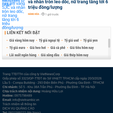
và nhẫn tròn leo dốc, nữ trang tăng tới 6
triệu đồng/lượng
HÀNG HÓA
-
1 giờ trước
LIÊN KẾT NỔI BẬT
Giá vàng hôm nay
Tỷ giá ngoại tệ
Tỷ giá usd
Tỷ giá yen
Tỷ giá euro
Giá heo hơi
Giá cà phê
Giá tiêu hôm nay
Lãi suất ngân hàng
Giá xăng dầu
Giá thép hôm nay
Giá sầu riêng
Giá thịt heo
Giá gạo
Giá cao su
Best Retail Brokers
Diễn đàn đầu tư Việt Nam 2026
Trang TTĐTTH của công ty VietNewsCorp
Giấy phép số 3323/GP-TTĐT do Sở VH&TT TP.HCM cấp ngày 20/3/2026
Lầu 5 - Compa Building - 293 Điện Biên Phủ - Phường Gia Định - TP.HCM
Chi nhánh:
Số 5 - Khu 38A Trần Phú - Phường Ba Đình - TP. Hà Nội
Chịu trách nhiệm nội dung:
Hoàng Hữu Lợi
Hotline:
0975798489
Email:
info@vietnambiz.vn
Trách nhiệm về thông tin
DỊCH VỤ QUẢNG CÁO
Tel:
0931589222 (Ms Ngọc)