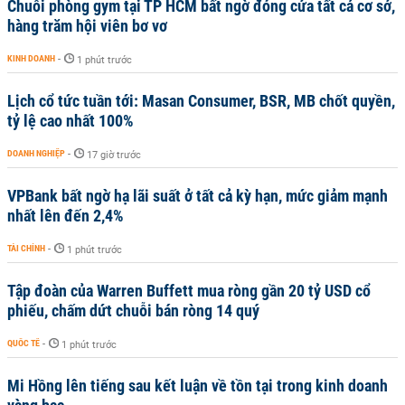
Chuỗi phòng gym tại TP HCM bất ngờ đóng cửa tất cả cơ sở,
hàng trăm hội viên bơ vơ
KINH DOANH
-
1 phút trước
Lịch cổ tức tuần tới: Masan Consumer, BSR, MB chốt quyền,
tỷ lệ cao nhất 100%
DOANH NGHIỆP
-
17 giờ trước
VPBank bất ngờ hạ lãi suất ở tất cả kỳ hạn, mức giảm mạnh
nhất lên đến 2,4%
TÀI CHÍNH
-
1 phút trước
Tập đoàn của Warren Buffett mua ròng gần 20 tỷ USD cổ
phiếu, chấm dứt chuỗi bán ròng 14 quý
QUỐC TẾ
-
1 phút trước
Mi Hồng lên tiếng sau kết luận về tồn tại trong kinh doanh