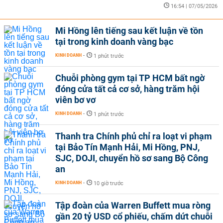
16:54 | 07/05/2026
Mi Hồng lên tiếng sau kết luận về tồn
tại trong kinh doanh vàng bạc
KINH DOANH
-
1 phút trước
Chuỗi phòng gym tại TP HCM bất ngờ
đóng cửa tất cả cơ sở, hàng trăm hội
viên bơ vơ
KINH DOANH
-
1 phút trước
Thanh tra Chính phủ chỉ ra loạt vi phạm
tại Bảo Tín Mạnh Hải, Mi Hồng, PNJ,
SJC, DOJI, chuyển hồ sơ sang Bộ Công
an
KINH DOANH
-
10 giờ trước
Tập đoàn của Warren Buffett mua ròng
gần 20 tỷ USD cổ phiếu, chấm dứt chuỗi