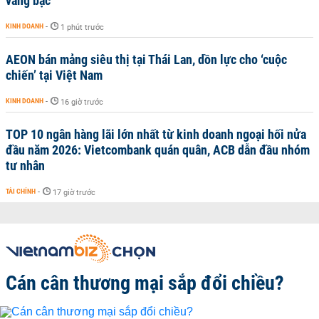
vàng bạc
KINH DOANH
-
1 phút trước
AEON bán mảng siêu thị tại Thái Lan, dồn lực cho ‘cuộc
chiến’ tại Việt Nam
KINH DOANH
-
16 giờ trước
TOP 10 ngân hàng lãi lớn nhất từ kinh doanh ngoại hối nửa
đầu năm 2026: Vietcombank quán quân, ACB dẫn đầu nhóm
tư nhân
TÀI CHÍNH
-
17 giờ trước
Cán cân thương mại sắp đổi chiều?