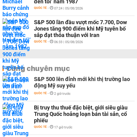
đen tối’ năm 1987
QUỐC TẾ
-
07:24 | 05/08/2026
S&P 500 lần đầu vượt mốc 7.700, Dow
Jones tăng 900 điểm khi Mỹ tuyên bố
sắp đạt thỏa thuận với Iran
QUỐC TẾ
-
06:33 | 05/08/2026
Cùng chuyên mục
S&P 500 lên đỉnh mới khi thị trường lao
động Mỹ suy yếu
QUỐC TẾ
-
2 giờ trước
Bị truy thu thuế đặc biệt, giới siêu giàu
Trung Quốc hoảng loạn bán tài sản, cổ
phiếu
QUỐC TẾ
-
17 giờ trước