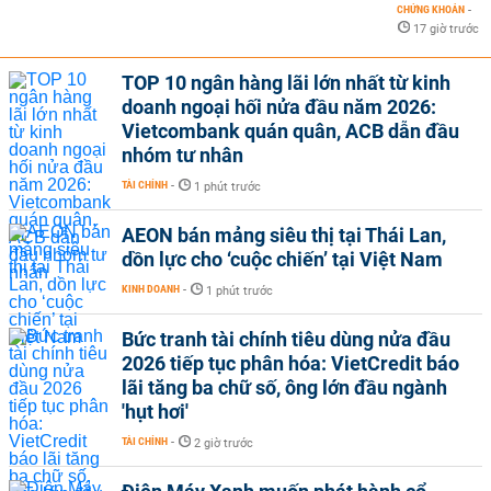
CHỨNG KHOÁN
-
17 giờ trước
TOP 10 ngân hàng lãi lớn nhất từ kinh
doanh ngoại hối nửa đầu năm 2026:
Vietcombank quán quân, ACB dẫn đầu
nhóm tư nhân
TÀI CHÍNH
-
1 phút trước
AEON bán mảng siêu thị tại Thái Lan,
dồn lực cho ‘cuộc chiến’ tại Việt Nam
KINH DOANH
-
1 phút trước
Bức tranh tài chính tiêu dùng nửa đầu
2026 tiếp tục phân hóa: VietCredit báo
lãi tăng ba chữ số, ông lớn đầu ngành
'hụt hơi'
TÀI CHÍNH
-
2 giờ trước