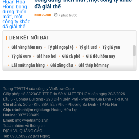
đã giải thể
KINH DOANH
-
7 phút trước
LIÊN KẾT NỔI BẬT
Giá vàng hôm nay
Tỷ giá ngoại tệ
Tỷ giá usd
Tỷ giá yen
Tỷ giá euro
Giá heo hơi
Giá cà phê
Giá tiêu hôm nay
Lãi suất ngân hàng
Giá xăng dầu
Giá thép hôm nay
Giá sầu riêng
Giá thịt heo
Giá gạo
Giá cao su
Best Retail Brokers
Diễn đàn đầu tư Việt Nam 2026
Trang TTĐTTH của công ty VietNewsCorp
Giấy phép số 3323/GP-TTĐT do Sở VH&TT TP.HCM cấp ngày 20/3/2026
Lầu 5 - Compa Building - 293 Điện Biên Phủ - Phường Gia Định - TP.HCM
Chi nhánh:
Số 5 - Khu 38A Trần Phú - Phường Ba Đình - TP. Hà Nội
Chịu trách nhiệm nội dung:
Hoàng Hữu Lợi
Hotline:
0975798489
Email:
info@vietnambiz.vn
Trách nhiệm về thông tin
DỊCH VỤ QUẢNG CÁO
Tel:
0931589222 (Ms Ngọc)