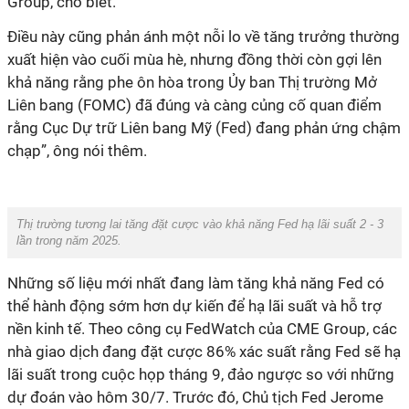
Group, cho biết.
Điều này cũng phản ánh một nỗi lo về tăng trưởng thường
xuất hiện vào cuối mùa hè, nhưng đồng thời còn gợi lên
khả năng rằng phe ôn hòa trong Ủy ban Thị trường Mở
Liên bang (FOMC) đã đúng và càng củng cố quan điểm
rằng Cục Dự trữ Liên bang Mỹ (Fed) đang phản ứng chậm
chạp”, ông nói thêm.
Thị trường tương lai tăng đặt cược vào khả năng Fed hạ lãi suất 2 - 3
lần trong năm 2025.
Những số liệu mới nhất đang làm tăng khả năng Fed có
thể hành động sớm hơn dự kiến để hạ lãi suất và hỗ trợ
nền kinh tế. Theo công cụ FedWatch của CME Group, các
nhà giao dịch đang đặt cược 86% xác suất rằng Fed sẽ hạ
lãi suất trong cuộc họp tháng 9, đảo ngược so với những
dự đoán vào hôm 30/7. Trước đó, Chủ tịch Fed Jerome