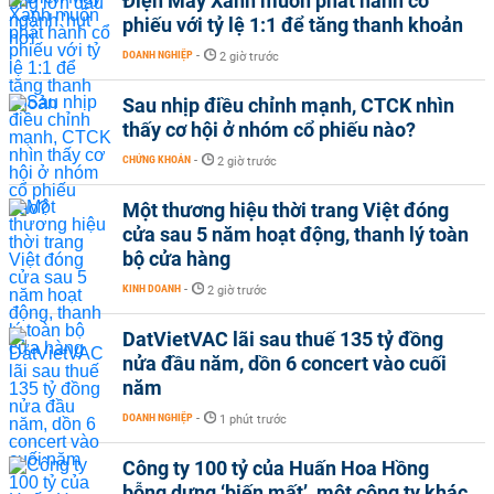
Điện Máy Xanh muốn phát hành cổ
phiếu với tỷ lệ 1:1 để tăng thanh khoản
DOANH NGHIỆP
-
2 giờ trước
Sau nhịp điều chỉnh mạnh, CTCK nhìn
thấy cơ hội ở nhóm cổ phiếu nào?
CHỨNG KHOÁN
-
2 giờ trước
Một thương hiệu thời trang Việt đóng
cửa sau 5 năm hoạt động, thanh lý toàn
bộ cửa hàng
KINH DOANH
-
2 giờ trước
DatVietVAC lãi sau thuế 135 tỷ đồng
nửa đầu năm, dồn 6 concert vào cuối
năm
DOANH NGHIỆP
-
1 phút trước
Công ty 100 tỷ của Huấn Hoa Hồng
bỗng dưng ‘biến mất’, một công ty khác