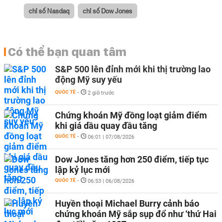
chỉ số Nasdaq
chỉ số Dow Jones
Có thể bạn quan tâm
S&P 500 lên đỉnh mới khi thị trường lao
động Mỹ suy yếu
QUỐC TẾ
-
2 giờ trước
Chứng khoán Mỹ đồng loạt giảm điểm
khi giá dầu quay đầu tăng
QUỐC TẾ
-
06:01 | 07/08/2026
Dow Jones tăng hơn 250 điểm, tiếp tục
lập kỷ lục mới
QUỐC TẾ
-
06:53 | 06/08/2026
Huyền thoại Michael Burry cảnh báo
chứng khoán Mỹ sắp sụp đổ như ‘thứ Hai