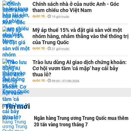
Chính sách nhà ở của nước Anh - Góc
tham chiếu cho Việt Nam
QUỐC TẾ
-
19 giờ trước
Mỹ áp thuế 15% và đặt giá sàn với một
nhóm hàng, nhắm thẳng vào thế thống trị
của Trung Quốc
QUỐC TẾ
-
21 giờ trước
Trào lưu dùng AI giao dịch chứng khoán:
Cơ hội vươn tầm 'cá mập' hay cái bẫy
thua lỗ?
QUỐC TẾ
-
09:00 | 07/08/2026
Tin mới
Ngân hàng Trung ương Trung Quốc mua thêm
20 tấn vàng trong tháng 7