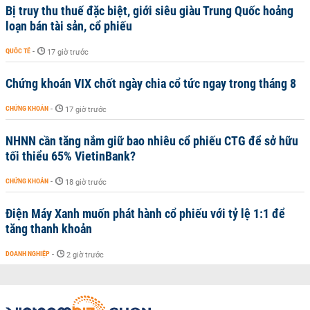
Bị truy thu thuế đặc biệt, giới siêu giàu Trung Quốc hoảng
loạn bán tài sản, cổ phiếu
QUỐC TẾ
-
17 giờ trước
Chứng khoán VIX chốt ngày chia cổ tức ngay trong tháng 8
CHỨNG KHOÁN
-
17 giờ trước
NHNN cần tăng nắm giữ bao nhiêu cổ phiếu CTG để sở hữu
tối thiểu 65% VietinBank?
CHỨNG KHOÁN
-
18 giờ trước
Điện Máy Xanh muốn phát hành cổ phiếu với tỷ lệ 1:1 để
tăng thanh khoản
DOANH NGHIỆP
-
2 giờ trước