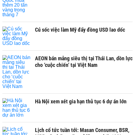
Cú sốc việc làm Mỹ đẩy đồng USD lao dốc
AEON bán mảng siêu thị tại Thái Lan, dồn lực
cho ‘cuộc chiến’ tại Việt Nam
Hà Nội xem xét gia hạn thủ tục 6 dự án lớn
Lịch cổ tức tuần tới: Masan Consumer, BSR,