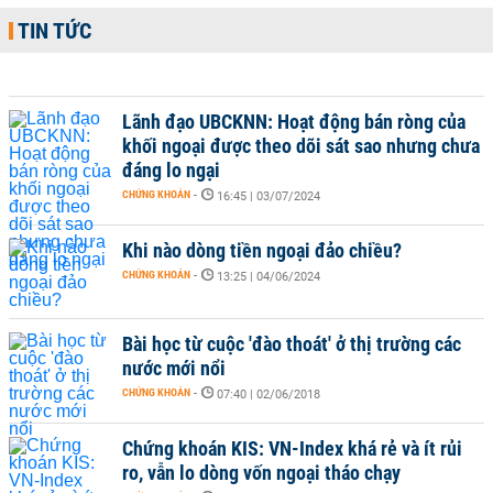
TIN TỨC
Lãnh đạo UBCKNN: Hoạt động bán ròng của
khối ngoại được theo dõi sát sao nhưng chưa
đáng lo ngại
CHỨNG KHOÁN
-
16:45 | 03/07/2024
Khi nào dòng tiền ngoại đảo chiều?
CHỨNG KHOÁN
-
13:25 | 04/06/2024
Bài học từ cuộc 'đào thoát' ở thị trường các
nước mới nổi
CHỨNG KHOÁN
-
07:40 | 02/06/2018
Chứng khoán KIS: VN-Index khá rẻ và ít rủi
ro, vẫn lo dòng vốn ngoại tháo chạy