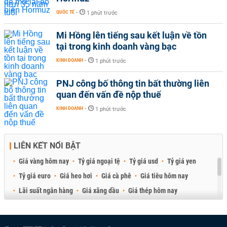
QUỐC TẾ
-
1 phút trước
Mi Hồng lên tiếng sau kết luận về tồn
tại trong kinh doanh vàng bạc
KINH DOANH
-
1 phút trước
PNJ công bố thông tin bất thường liên
quan đến vấn đề nộp thuế
KINH DOANH
-
1 phút trước
LIÊN KẾT NỔI BẬT
Giá vàng hôm nay
Tỷ giá ngoại tệ
Tỷ giá usd
Tỷ giá yen
Tỷ giá euro
Giá heo hơi
Giá cà phê
Giá tiêu hôm nay
Lãi suất ngân hàng
Giá xăng dầu
Giá thép hôm nay
Giá sầu riêng
Giá thịt heo
Giá gạo
Giá cao su
Best Retail Brokers
Diễn đàn đầu tư Việt Nam 2026