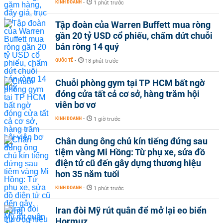
KINH DOANH
-
1 phút trước
Tập đoàn của Warren Buffett mua ròng
gần 20 tỷ USD cổ phiếu, chấm dứt chuỗi
bán ròng 14 quý
QUỐC TẾ
-
18 phút trước
Chuỗi phòng gym tại TP HCM bất ngờ
đóng cửa tất cả cơ sở, hàng trăm hội
viên bơ vơ
KINH DOANH
-
1 giờ trước
Chân dung ông chủ kín tiếng đứng sau
tiệm vàng Mi Hồng: Từ phụ xe, sửa đồ
điện tử cũ đến gây dựng thương hiệu
hơn 35 năm tuổi
KINH DOANH
-
1 phút trước
Iran đòi Mỹ rút quân để mở lại eo biển
Hormuz