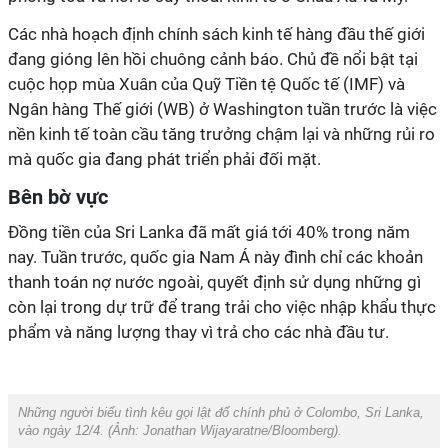
Các nhà hoạch định chính sách kinh tế hàng đầu thế giới
đang gióng lên hồi chuông cảnh báo. Chủ đề nổi bật tại
cuộc họp mùa Xuân của Quỹ Tiền tệ Quốc tế (IMF) và
Ngân hàng Thế giới (WB) ở Washington tuần trước là việc
nền kinh tế toàn cầu tăng trưởng chậm lại và những rủi ro
mà quốc gia đang phát triển phải đối mặt.
Bên bờ vực
Đồng tiền của Sri Lanka đã mất giá tới 40% trong năm
nay. Tuần trước, quốc gia Nam Á này đình chỉ các khoản
thanh toán nợ nước ngoài, quyết định sử dụng những gì
còn lại trong dự trữ để trang trải cho việc nhập khẩu thực
phẩm và năng lượng thay vì trả cho các nhà đầu tư.
Những người biểu tình kêu gọi lật đổ chính phủ ở Colombo, Sri Lanka,
vào ngày 12/4. (Ảnh:
Jonathan Wijayaratne/Bloomberg
).