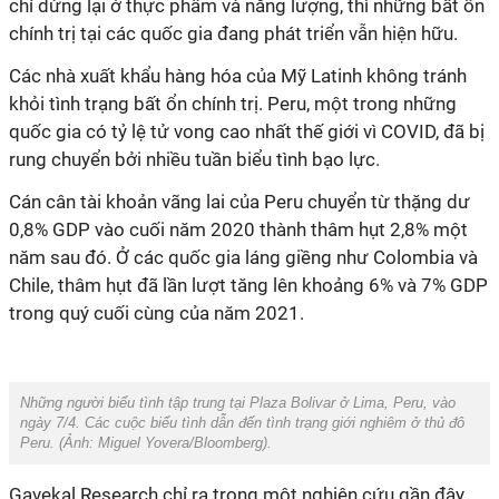
chỉ dừng lại ở thực phẩm và năng lượng, thì những bất ổn
chính trị tại các quốc gia đang phát triển vẫn hiện hữu.
Các nhà xuất khẩu hàng hóa của Mỹ Latinh không tránh
khỏi tình trạng bất ổn chính trị. Peru, một trong những
quốc gia có tỷ lệ tử vong cao nhất thế giới vì COVID, đã bị
rung chuyển bởi nhiều tuần biểu tình bạo lực.
Cán cân tài khoản vãng lai của Peru chuyển từ thặng dư
0,8% GDP vào cuối năm 2020 thành thâm hụt 2,8% một
năm sau đó. Ở các quốc gia láng giềng như Colombia và
Chile, thâm hụt đã lần lượt tăng lên khoảng 6% và 7% GDP
trong quý cuối cùng của năm 2021.
Những người biểu tình tập trung tại Plaza Bolivar ở Lima, Peru, vào
ngày 7/4. Các cuộc biểu tình dẫn đến tình trạng giới nghiêm ở thủ đô
Peru. (Ảnh:
Miguel Yovera/Bloomberg
).
Gavekal Research chỉ ra trong một nghiên cứu gần đây