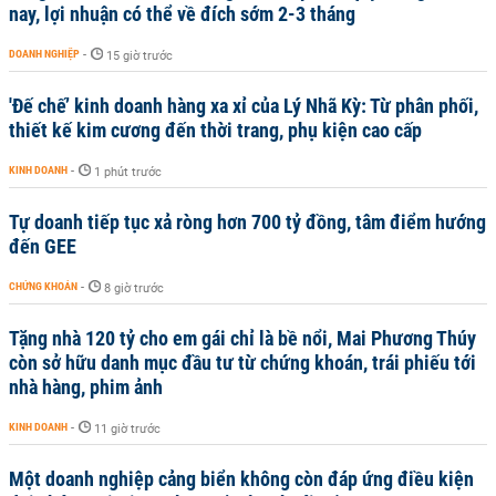
nay, lợi nhuận có thể về đích sớm 2-3 tháng
DOANH NGHIỆP
-
15 giờ trước
'Đế chế’ kinh doanh hàng xa xỉ của Lý Nhã Kỳ: Từ phân phối,
thiết kế kim cương đến thời trang, phụ kiện cao cấp
KINH DOANH
-
1 phút trước
Tự doanh tiếp tục xả ròng hơn 700 tỷ đồng, tâm điểm hướng
đến GEE
CHỨNG KHOÁN
-
8 giờ trước
Tặng nhà 120 tỷ cho em gái chỉ là bề nổi, Mai Phương Thúy
còn sở hữu danh mục đầu tư từ chứng khoán, trái phiếu tới
nhà hàng, phim ảnh
KINH DOANH
-
11 giờ trước
Một doanh nghiệp cảng biển không còn đáp ứng điều kiện