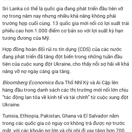
Sri Lanka có thể là quốc gia đang phát triển đầu tiên vỡ
nợ trong năm nay nhưng nhiều khả năng không phải
trường hợp cuối cùng. 13 quốc gia mới nổi có lợi suất trái
phiếu cao hơn 1.000 điểm cơ bản so với lợi suất kỳ hạn
tương đương của Mỹ.
Hợp đồng hoán đổi rủi ro tín dụng (CDS) của các nước
đang phát triển đã tăng đột biến trong những tuần đầu
tiên của cuộc xung đột Ukraine, cho thấy nỗi sợ hãi về khả
năng vỡ nợ ngày càng gia tăng.
Bloomberg Economics
đưa Thổ Nhĩ Kỳ và Ai Cập lên
hàng đầu trong danh sách các thị trường mới nổi lớn chịu
“tác động lan tỏa về kinh tế và tài chính” từ cuộc xung đột
Ukraine.
Tunisia, Ethiopia, Pakistan, Ghana và El Salvador nằm
trong các quốc gia có nguy cơ không trả được nợ trước
mắt, với các khoản nợ lớn và chi phí đi vay tăng hơn 700