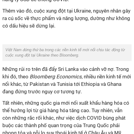
Thêm vào đó, cuộc xung đột tại Ukraine, nguyên nhân gây
ra cú sốc về thực phẩm và năng lượng, dường như không
có dấu hiệu sẽ dừng lại.
Việt Nam đứng thứ ba trong các nền kinh tế mới nổi chịu tác động từ
cuộc xung đột tại Ukraine theo
Bloomberg
.
Những rủi ro trên đã đẩy Sri Lanka vào cảnh vỡ nợ. Trong
khi đó, theo
Bloomberg Economics
, nhiều nền kinh tế mới
nổi khác, từ Pakistan và Tunisia tới Ethiopia và Ghana
đang đứng trước nguy cơ tương tự.
Tất nhiên, những quốc gia mới nổi xuất khẩu hàng hóa có
thể hưởng lợi từ giá hàng hóa tăng cao. Tuy nhiên, vẫn
còn những rắc rối khác, như việc dịch COVID bùng phát
buộc các thành phố quan trọng của Trung Quốc phải
phong tỏa và nỗi lo suy thoái kinh tế ở Châu Âu và Mỹ.