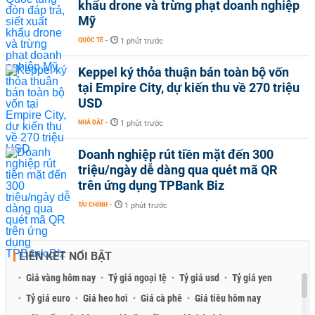
khẩu drone và trừng phạt doanh nghiệp
Mỹ
QUỐC TẾ
-
1 phút trước
Keppel ký thỏa thuận bán toàn bộ vốn
tại Empire City, dự kiến thu về 270 triệu
USD
NHÀ ĐẤT
-
1 phút trước
Doanh nghiệp rút tiền mặt đến 300
triệu/ngày dễ dàng qua quét mã QR
trên ứng dụng TPBank Biz
TÀI CHÍNH
-
1 phút trước
LIÊN KẾT NỔI BẬT
Giá vàng hôm nay
Tỷ giá ngoại tệ
Tỷ giá usd
Tỷ giá yen
Tỷ giá euro
Giá heo hơi
Giá cà phê
Giá tiêu hôm nay