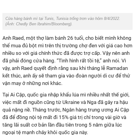
Cửa hàng bánh mì tại Tunis, Tunisia trống trơn vào hôm 8/4/2022.
(Ảnh:
Chedly Ben Ibrahim/Bloomberg
).
Anh Raed, một thợ làm bánh 26 tuổi, cho biết mình không
thể mua đủ bột mì trên thị trường chợ đen với giá cao hơn
nhiều so với giá chính thức đã được trợ cấp. Vậy nên anh
đã phải đóng cửa hàng. “Tình hình rất tồi tệ,” anh nói. Vì
vậy, anh Raed quyết định rằng sau khi tháng lễ Ramadan
kết thúc, anh ấy sẽ tham gia vào đoàn người di cư để thử
vận may ở những nơi khác.
Tại Ai Cập, quốc gia nhập khẩu lúa mì nhiều nhất thế giới,
việc mất đi nguồn cũng từ Ukraine và Nga đã gây ra hậu
quả nặng nề. Tháng trước, Ngân hàng trung ương Ai Cập
đã để đồng nội tệ mất đi 15% giá trị chỉ trong vài giờ và
tăng lãi suất cơ bản lần đầu tiên trong 5 năm giữa lúc
ngoại tệ mạnh chảy khỏi quốc gia này.