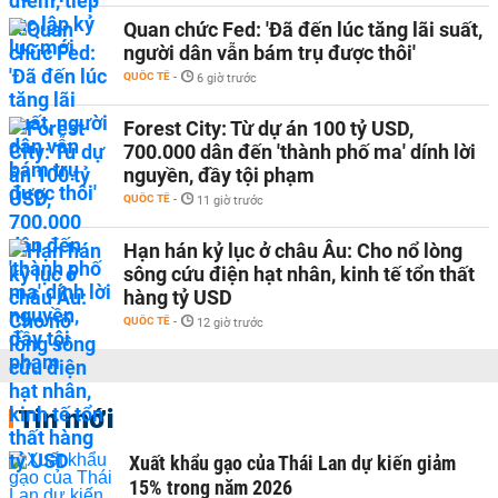
Quan chức Fed: 'Đã đến lúc tăng lãi suất,
người dân vẫn bám trụ được thôi'
QUỐC TẾ
-
6 giờ trước
Forest City: Từ dự án 100 tỷ USD,
700.000 dân đến 'thành phố ma' dính lời
nguyền, đầy tội phạm
QUỐC TẾ
-
11 giờ trước
Hạn hán kỷ lục ở châu Âu: Cho nổ lòng
sông cứu điện hạt nhân, kinh tế tổn thất
hàng tỷ USD
QUỐC TẾ
-
12 giờ trước
Tin mới
Xuất khẩu gạo của Thái Lan dự kiến giảm
15% trong năm 2026