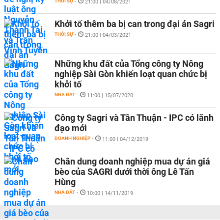
THỜI SỰ
-
21:00 | 04/08/2021
Khởi tố thêm ba bị can trong đại án Sagri
THỜI SỰ
-
21:00 | 04/03/2021
Những khu đất của Tổng công ty Nông
nghiệp Sài Gòn khiến loạt quan chức bị
khởi tố
NHÀ ĐẤT
-
11:00 | 15/07/2020
Công ty Sagri và Tân Thuận - IPC có lãnh
đạo mới
DOANH NGHIỆP
-
11:00 | 04/12/2019
Chân dung doanh nghiệp mua dự án giá
bèo của SAGRI dưới thời ông Lê Tấn
Hùng
NHÀ ĐẤT
-
10:00 | 14/11/2019