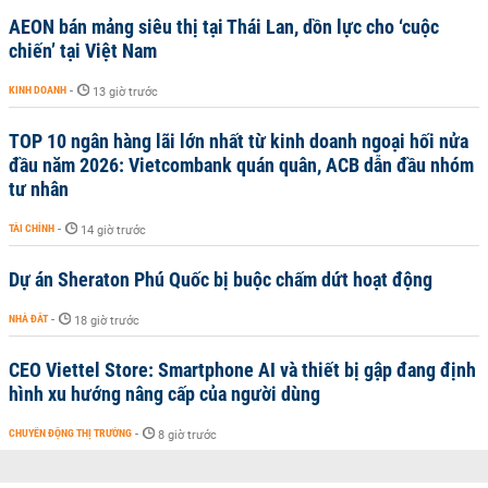
AEON bán mảng siêu thị tại Thái Lan, dồn lực cho ‘cuộc
chiến’ tại Việt Nam
KINH DOANH
-
13 giờ trước
TOP 10 ngân hàng lãi lớn nhất từ kinh doanh ngoại hối nửa
đầu năm 2026: Vietcombank quán quân, ACB dẫn đầu nhóm
tư nhân
TÀI CHÍNH
-
14 giờ trước
Dự án Sheraton Phú Quốc bị buộc chấm dứt hoạt động
NHÀ ĐẤT
-
18 giờ trước
CEO Viettel Store: Smartphone AI và thiết bị gập đang định
hình xu hướng nâng cấp của người dùng
CHUYỂN ĐỘNG THỊ TRƯỜNG
-
8 giờ trước