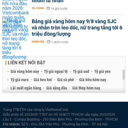
nhóm tư nhân
TÀI CHÍNH
-
14 giờ trước
Bảng giá vàng hôm nay 9/8 vàng SJC
và nhẫn tròn leo dốc, nữ trang tăng tới 6
triệu đồng/lượng
HÀNG HÓA
-
1 phút trước
LIÊN KẾT NỔI BẬT
Giá vàng hôm nay
Tỷ giá ngoại tệ
Tỷ giá usd
Tỷ giá yen
Tỷ giá euro
Giá heo hơi
Giá cà phê
Giá tiêu hôm nay
Lãi suất ngân hàng
Giá xăng dầu
Giá thép hôm nay
Giá sầu riêng
Giá thịt heo
Giá gạo
Giá cao su
Best Retail Brokers
Diễn đàn đầu tư Việt Nam 2026
Trang TTĐTTH của công ty VietNewsCorp
Giấy phép số 3323/GP-TTĐT do Sở VH&TT TP.HCM cấp ngày 20/3/2026
Lầu 5 - Compa Building - 293 Điện Biên Phủ - Phường Gia Định - TP.HCM
Chi nhánh:
Số 5 - Khu 38A Trần Phú - Phường Ba Đình - TP. Hà Nội