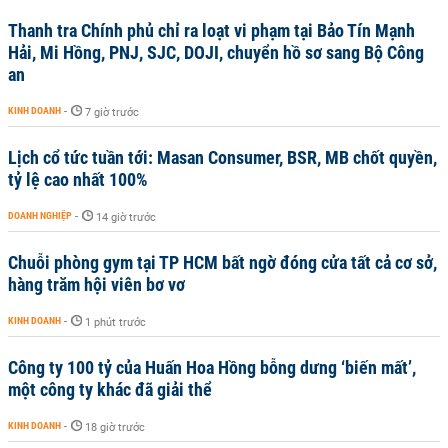
Thanh tra Chính phủ chỉ ra loạt vi phạm tại Bảo Tín Mạnh
Hải, Mi Hồng, PNJ, SJC, DOJI, chuyển hồ sơ sang Bộ Công
an
KINH DOANH
-
7 giờ trước
Lịch cổ tức tuần tới: Masan Consumer, BSR, MB chốt quyền,
tỷ lệ cao nhất 100%
DOANH NGHIỆP
-
14 giờ trước
Chuỗi phòng gym tại TP HCM bất ngờ đóng cửa tất cả cơ sở,
hàng trăm hội viên bơ vơ
KINH DOANH
-
1 phút trước
Công ty 100 tỷ của Huấn Hoa Hồng bỗng dưng ‘biến mất’,
một công ty khác đã giải thể
KINH DOANH
-
18 giờ trước