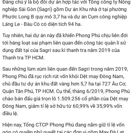
Đáng chú ý là bộ đôi dự án hợp tác với Tổng công ty Nông
nghiệp Sài Gòn (Sagri) gồm Dự án Khu nhà ở tại phường
Phước Long B quy mô 3,7 ha và dự án Cụm công nghiệp
Láng Le - Bàu Cò có diện tích 94 ha.
Tuy nhiên, hai dự án này đã khiến Phong Phú chịu liên đới
tới hàng loạt sai phạm liên quan đến công tác quản lí sử
dụng đất tại của Sagri sau kì thanh tra năm 2019 của
Thanh tra TP HCM.
Sau những lùm xùm liên quan đến Sagri trong năm 2019,
Phong Phú đã rục rịch rút vốn khỏi Dệt may Đông Nam,
chủ đầu tư dự án khu đất vàng hơn 5,7 ha tại 727 Âu Cơ,
Quận Tân Phú, TP HCM. Cụ thể, tháng 6/2019, Phong Phú
chào bán đấu giá trọn lô 1.509.256 cổ phần cùa Dệt may
Đông Nam, giảm tỉ lệ sở hữu từ 60,99% về 35,99% vốn
điều lệ.
Hiện nay, Tổng CTCP Phong Phú đang nắm giữ tỉ lệ vốn
góp có quyền phủ quyết tại các đơn vị gồm May Đà Lạt,