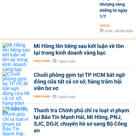
nhượng vàng
miếng từ ngày
1/7
THỜI SỰ
-
14:06 | 30/06/2026
Mi Hồng lên tiếng sau kết luận về tồn
tại trong kinh doanh vàng bạc
KINH DOANH
-
1 phút trước
Chuỗi phòng gym tại TP HCM bất ngờ
đóng cửa tất cả cơ sở, hàng trăm hội
viên bơ vơ
KINH DOANH
-
1 phút trước
Thanh tra Chính phủ chỉ ra loạt vi phạm
tại Bảo Tín Mạnh Hải, Mi Hồng, PNJ,
SJC, DOJI, chuyển hồ sơ sang Bộ Công
an