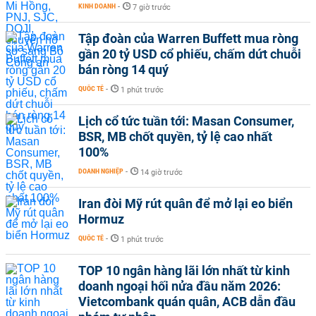
KINH DOANH
-
7 giờ trước
Tập đoàn của Warren Buffett mua ròng
gần 20 tỷ USD cổ phiếu, chấm dứt chuỗi
bán ròng 14 quý
QUỐC TẾ
-
1 phút trước
Lịch cổ tức tuần tới: Masan Consumer,
BSR, MB chốt quyền, tỷ lệ cao nhất
100%
DOANH NGHIỆP
-
14 giờ trước
Iran đòi Mỹ rút quân để mở lại eo biển
Hormuz
QUỐC TẾ
-
1 phút trước
TOP 10 ngân hàng lãi lớn nhất từ kinh
doanh ngoại hối nửa đầu năm 2026:
Vietcombank quán quân, ACB dẫn đầu