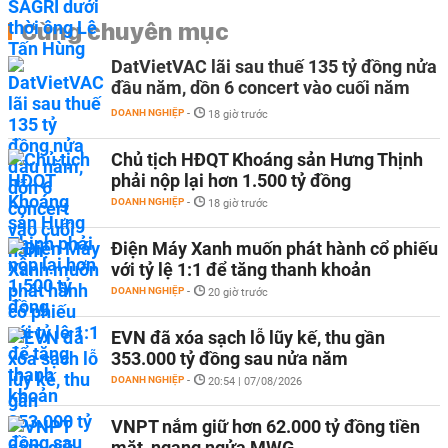
Cùng chuyên mục
DatVietVAC lãi sau thuế 135 tỷ đồng nửa
đầu năm, dồn 6 concert vào cuối năm
DOANH NGHIỆP
-
18 giờ trước
Chủ tịch HĐQT Khoáng sản Hưng Thịnh
phải nộp lại hơn 1.500 tỷ đồng
DOANH NGHIỆP
-
18 giờ trước
Điện Máy Xanh muốn phát hành cổ phiếu
với tỷ lệ 1:1 để tăng thanh khoản
DOANH NGHIỆP
-
20 giờ trước
EVN đã xóa sạch lỗ lũy kế, thu gần
353.000 tỷ đồng sau nửa năm
DOANH NGHIỆP
-
20:54 | 07/08/2026
VNPT nắm giữ hơn 62.000 tỷ đồng tiền
mặt, ngang ngửa MWG