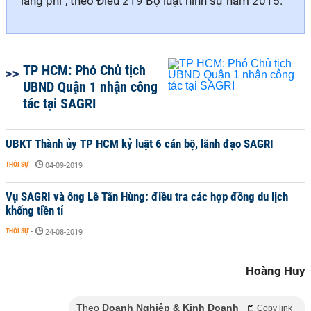
lãng phí", theo Điều 219 Bộ luật hình sự năm 2015.
TP HCM: Phó Chủ tịch
UBND Quận 1 nhận công
tác tại SAGRI
UBKT Thành ủy TP HCM kỷ luật 6 cán bộ, lãnh đạo SAGRI
THỜI SỰ
-
04-09-2019
Vụ SAGRI và ông Lê Tấn Hùng: điều tra các hợp đồng du lịch
khống tiền tỉ
THỜI SỰ
-
24-08-2019
Hoàng Huy
Theo
Doanh Nghiệp & Kinh Doanh
Copy link