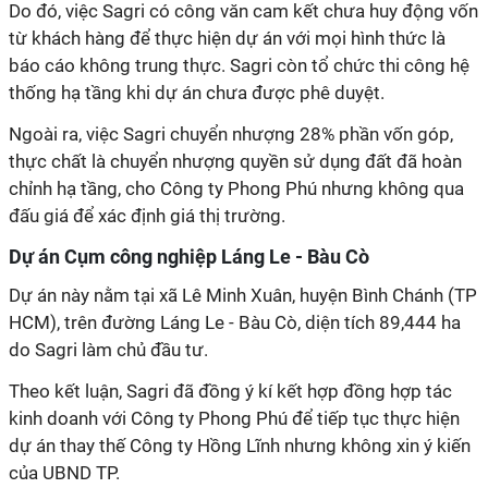
Do đó, việc
Sagri
có công văn cam kết chưa huy động vốn
từ khách hàng để thực hiện dự án với mọi hình thức là
báo cáo không trung thực.
Sagri
còn tổ chức thi công hệ
thống hạ tầng khi dự án chưa được phê duyệt.
Ngoài ra, việc
Sagri
chuyển nhượng 28% phần vốn góp,
thực chất là chuyển nhượng quyền sử dụng đất đã hoàn
chỉnh hạ tầng, cho
Công ty
Phong Phú nhưng không qua
đấu giá để xác định giá thị trường.
Dự án Cụm công nghiệp Láng Le - Bàu Cò
Dự án này nằm tại xã Lê Minh Xuân, huyện Bình Chánh (TP
HCM), trên đường Láng Le - Bàu Cò, diện tích 89,444 ha
do
Sagri
làm chủ đầu tư.
Theo kết luận,
Sagri
đã đồng ý kí kết hợp đồng hợp tác
kinh doanh với
Công ty
Phong Phú để tiếp tục thực hiện
dự án thay thế
Công ty
Hồng Lĩnh nhưng không xin ý kiến
của UBND TP.