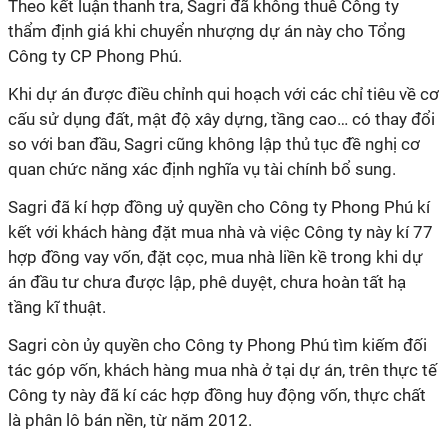
Theo kết luận thanh tra,
Sagri
đã không thuê
Công ty
thẩm định giá khi chuyển nhượng dự án này cho Tổng
Công ty
CP Phong Phú.
Khi dự án được điều chỉnh
qui
hoạch với các chỉ tiêu về cơ
cấu sử dụng đất, mật độ xây dựng, tầng cao… có thay đổi
so với ban đầu,
Sagri
cũng không lập thủ tục đề nghị cơ
quan chức năng xác định nghĩa vụ tài chính bổ sung.
Sagri
đã
kí
hợp đồng uỷ quyền cho
Công ty
Phong Phú
kí
kết với khách hàng đặt mua nhà và việc
Công ty
này
kí
77
hợp đồng vay vốn, đặt cọc, mua nhà liền kề trong khi dự
án đầu tư chưa được lập, phê duyệt, chưa hoàn tất hạ
tầng kĩ thuật.
Sagri
còn ủy quyền cho
Công ty
Phong Phú tìm kiếm đối
tác góp vốn, khách hàng mua nhà ở tại dự án, trên thực tế
Công ty
này đã
kí
các hợp đồng huy động vốn, thực chất
là phân lô bán nền, từ năm 2012.