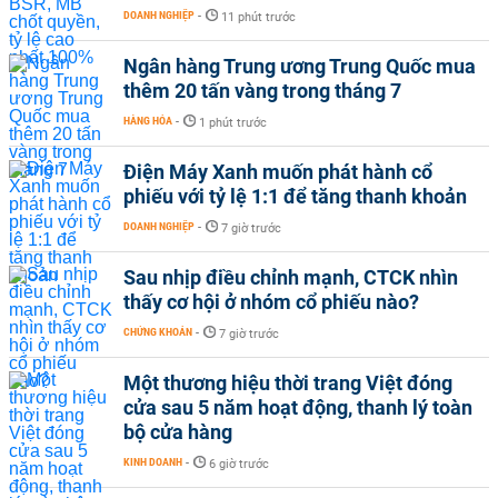
DOANH NGHIỆP
-
11 phút trước
Ngân hàng Trung ương Trung Quốc mua
thêm 20 tấn vàng trong tháng 7
HÀNG HÓA
-
1 phút trước
Điện Máy Xanh muốn phát hành cổ
phiếu với tỷ lệ 1:1 để tăng thanh khoản
DOANH NGHIỆP
-
7 giờ trước
Sau nhịp điều chỉnh mạnh, CTCK nhìn
thấy cơ hội ở nhóm cổ phiếu nào?
CHỨNG KHOÁN
-
7 giờ trước
Một thương hiệu thời trang Việt đóng
cửa sau 5 năm hoạt động, thanh lý toàn
bộ cửa hàng
KINH DOANH
-
6 giờ trước