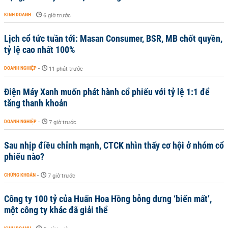
KINH DOANH
-
6 giờ trước
Lịch cổ tức tuần tới: Masan Consumer, BSR, MB chốt quyền,
tỷ lệ cao nhất 100%
DOANH NGHIỆP
-
11 phút trước
Điện Máy Xanh muốn phát hành cổ phiếu với tỷ lệ 1:1 để
tăng thanh khoản
DOANH NGHIỆP
-
7 giờ trước
Sau nhịp điều chỉnh mạnh, CTCK nhìn thấy cơ hội ở nhóm cổ
phiếu nào?
CHỨNG KHOÁN
-
7 giờ trước
Công ty 100 tỷ của Huấn Hoa Hồng bỗng dưng ‘biến mất’,
một công ty khác đã giải thể