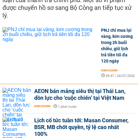
luận của thanh tra chính phủ. Một số vi phạm
được chuyển hồ sơ sang Bộ Công an tiếp tục xử
lý.
PNJ chỉ mua lại
vàng, kim cương
trong 2h buổi
chiều, giữ lịch
trả tiền tối đa
120 ngày
KINH DOANH
-
09:47 | 24/07/2026
AEON bán mảng siêu thị tại Thái Lan,
dồn lực cho ‘cuộc chiến’ tại Việt Nam
KINH DOANH
-
1 phút trước
Lịch cổ tức tuần tới: Masan Consumer,
BSR, MB chốt quyền, tỷ lệ cao nhất
100%