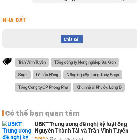
NHÀ ĐẤT
Chia sẻ
Trần Vĩnh Tuyến
Tổng công ty Nông nghiệp Sài Gòn
Sagri
Lê Tấn Hùng
Nông nghiệp Trung Thủy Sagri
Tổng Công ty CP Phong Phú
Khu nhà ở Phước Long B
Có thể bạn quan tâm
UBKT Trung ương đề nghị kỷ luật ông
Nguyễn Thành Tài và Trần Vĩnh Tuyến
THỜI SỰ
-
21:00 | 04/08/2021