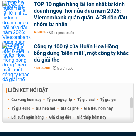
TOP 10 ngân hàng lãi lớn nhất từ kinh
doanh ngoại hối nửa đầu năm 2026:
Vietcombank quán quân, ACB dẫn đầu
nhóm tư nhân
TÀI CHÍNH
-
11 phút trước
Công ty 100 tỷ của Huấn Hoa Hồng
bỗng dưng ‘biến mất’, một công ty khác
đã giải thể
KINH DOANH
-
5 giờ trước
LIÊN KẾT NỔI BẬT
Giá vàng hôm nay
Tỷ giá ngoại tệ
Tỷ giá usd
Tỷ giá yen
Tỷ giá euro
Giá heo hơi
Giá cà phê
Giá tiêu hôm nay
Lãi suất ngân hàng
Giá xăng dầu
Giá thép hôm nay
Giá sầu riêng
Giá thịt heo
Giá gạo
Giá cao su
Best Retail Brokers
Diễn đàn đầu tư Việt Nam 2026