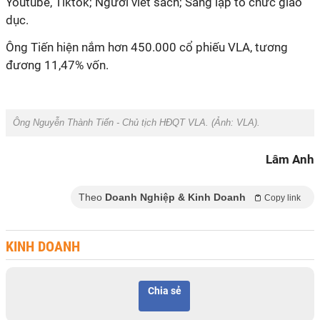
Youtube, Tiktok
; Người viết sách; Sáng lập tổ chức giáo
dục.
Ông Tiến hiện nắm hơn 450.000 cổ phiếu VLA, tương
đương 11,47% vốn.
Ông Nguyễn Thành Tiến - Chủ tịch HĐQT VLA. (Ảnh: VLA).
Lâm Anh
Theo
Doanh Nghiệp & Kinh Doanh
Copy link
KINH DOANH
Chia sẻ