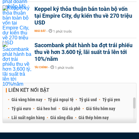
Keppel ký thỏa thuận bán toàn bộ vốn
tại Empire City, dự kiến thu về 270 triệu
USD
NHÀ ĐẤT
-
1 phút trước
Sacombank phát hành ba đợt trái phiếu
thu về hơn 3.600 tỷ, lãi suất trả lên tới
10%/năm
TÀI CHÍNH
-
1 phút trước
LIÊN KẾT NỔI BẬT
Giá vàng hôm nay
Tỷ giá ngoại tệ
Tỷ giá usd
Tỷ giá yen
Tỷ giá euro
Giá heo hơi
Giá cà phê
Giá tiêu hôm nay
Lãi suất ngân hàng
Giá xăng dầu
Giá thép hôm nay
Giá sầu riêng
Giá thịt heo
Giá gạo
Giá cao su
Best Retail Brokers
Diễn đàn đầu tư Việt Nam 2026