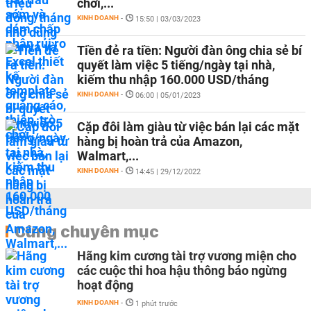
chơi,...
KINH DOANH
-
15:50 | 03/03/2023
Tiền đẻ ra tiền: Người đàn ông chia sẻ bí
quyết làm việc 5 tiếng/ngày tại nhà,
kiếm thu nhập 160.000 USD/tháng
KINH DOANH
-
06:00 | 05/01/2023
Cặp đôi làm giàu từ việc bán lại các mặt
hàng bị hoàn trả của Amazon,
Walmart,...
KINH DOANH
-
14:45 | 29/12/2022
Cùng chuyên mục
Hãng kim cương tài trợ vương miện cho
các cuộc thi hoa hậu thông báo ngừng
hoạt động
KINH DOANH
-
1 phút trước