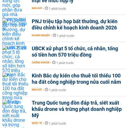
mại về mức hợp lý
NHÀ ĐẤT
-
1 phút trước
PNJ triệu tập họp bất thường, dự kiến
điều chỉnh kế hoạch kinh doanh 2026
DOANH NGHIỆP
-
1 phút trước
UBCK xử phạt 5 tổ chức, cá nhân, tổng
số tiền hơn 570 triệu đồng
CHỨNG KHOÁN
-
1 phút trước
Kinh Bắc dự kiến cho thuê tối thiểu 100
ha đất công nghiệp trong nửa cuối năm
NHÀ ĐẤT
-
1 phút trước
Trung Quốc tung đòn đáp trả, siết xuất
khẩu drone và trừng phạt doanh nghiệp
Mỹ
QUỐC TẾ
-
1 phút trước