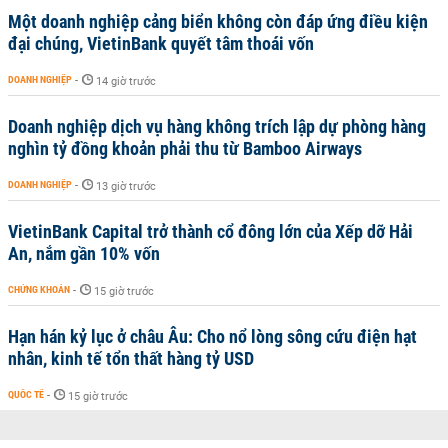
Một doanh nghiệp cảng biển không còn đáp ứng điều kiện
đại chúng, VietinBank quyết tâm thoái vốn
DOANH NGHIỆP
-
14 giờ trước
Doanh nghiệp dịch vụ hàng không trích lập dự phòng hàng
nghìn tỷ đồng khoản phải thu từ Bamboo Airways
DOANH NGHIỆP
-
13 giờ trước
VietinBank Capital trở thành cổ đông lớn của Xếp dỡ Hải
An, nắm gần 10% vốn
CHỨNG KHOÁN
-
15 giờ trước
Hạn hán kỷ lục ở châu Âu: Cho nổ lòng sông cứu điện hạt
nhân, kinh tế tổn thất hàng tỷ USD
QUỐC TẾ
-
15 giờ trước