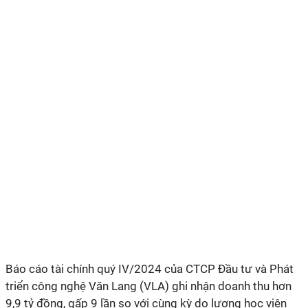
Báo cáo tài chính quý I
V/2024
của
CTCP
Đầu tư và Phát
triển công nghệ Văn Lang (VLA) ghi nhận doanh thu
hơn
9,9
tỷ đồng,
gấp 9 lần
so với cùng kỳ
do lượng học viên