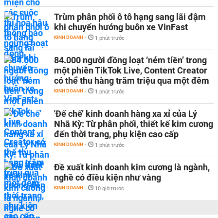
Trùm phân phối ô tô hạng sang lãi đậm
khi chuyển hướng buôn xe VinFast
KINH DOANH
-
1 phút trước
84.000 người đồng loạt ‘ném tiền’ trong
một phiên TikTok Live, Content Creator
có thể thu hàng trăm triệu qua một đêm
KINH DOANH
-
1 phút trước
'Đế chế’ kinh doanh hàng xa xỉ của Lý
Nhã Kỳ: Từ phân phối, thiết kế kim cương
đến thời trang, phụ kiện cao cấp
KINH DOANH
-
1 phút trước
Đề xuất kinh doanh kim cương là ngành,
nghề có điều kiện như vàng
KINH DOANH
-
10 giờ trước