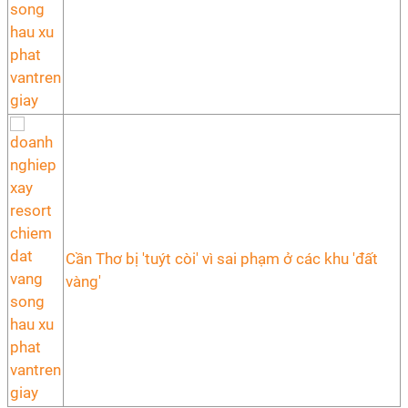
Cần Thơ bị 'tuýt còi' vì sai phạm ở các khu 'đất
vàng'