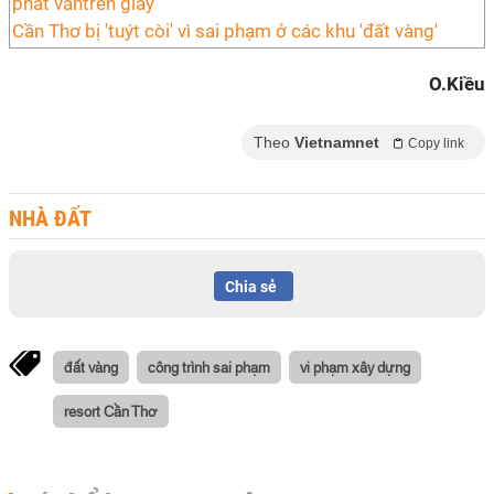
Cần Thơ bị 'tuýt còi' vì sai phạm ở các khu 'đất vàng'
O.Kiều
Theo
Vietnamnet
Copy link
NHÀ ĐẤT
Chia sẻ
đất vàng
công trình sai phạm
vi phạm xây dựng
resort Cần Thơ