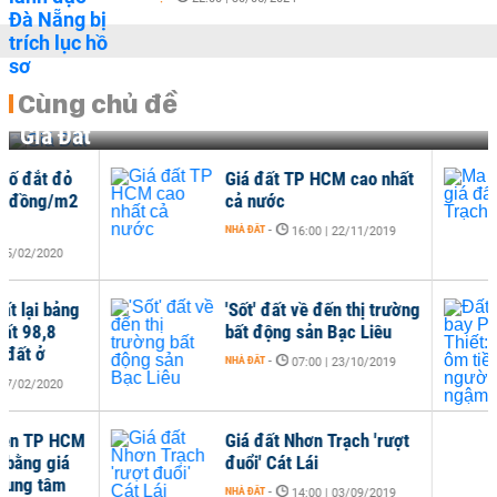
Cùng chủ đề
Giá Đất
Giá đất TP HCM cao nhất
Ma 
cả nước
Trạ
NHÀ ĐẤT
-
NHÀ Đ
16:00 | 22/11/2019
'Sốt' đất về đến thị trường
Đất
bất động sản Bạc Liêu
Cò đ
dân
NHÀ ĐẤT
-
07:00 | 23/10/2019
NHÀ Đ
Giá đất Nhơn Trạch 'rượt
đuổi' Cát Lái
NHÀ ĐẤT
-
14:00 | 03/09/2019