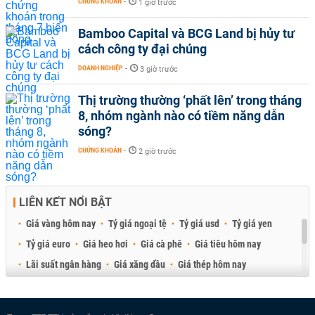
CHỨNG KHOÁN
-
1 giờ trước
Bamboo Capital và BCG Land bị hủy tư
cách công ty đại chúng
DOANH NGHIỆP
-
3 giờ trước
Thị trường thường ‘phất lên’ trong tháng
8, nhóm ngành nào có tiềm năng dẫn
sóng?
CHỨNG KHOÁN
-
2 giờ trước
LIÊN KẾT NỔI BẬT
Giá vàng hôm nay
Tỷ giá ngoại tệ
Tỷ giá usd
Tỷ giá yen
Tỷ giá euro
Giá heo hơi
Giá cà phê
Giá tiêu hôm nay
Lãi suất ngân hàng
Giá xăng dầu
Giá thép hôm nay
Giá sầu riêng
Giá thịt heo
Giá gạo
Giá cao su
Best Retail Brokers
Diễn đàn đầu tư Việt Nam 2026