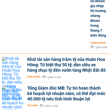
tài khoản
gia nhập
thị trường
chứng
khoán
trong
tháng 7
biến động
CHỨNG KHOÁN
-
1 giờ trước
Khối tài sản hàng trăm tỷ của Huấn Hoa
Hồng: Từ biệt thự 50 tỷ, dàn siêu xe
hàng chục tỷ đến vườn tùng Nhật đắt đỏ
KINH DOANH
-
1 phút trước
Tổng Giám đốc MB: Tự tin hoàn thành
kế hoạch lợi nhuận năm, có thể đạt mốc
40.000 tỷ nếu tình hình thuận lợi
TÀI CHÍNH
-
1 phút trước