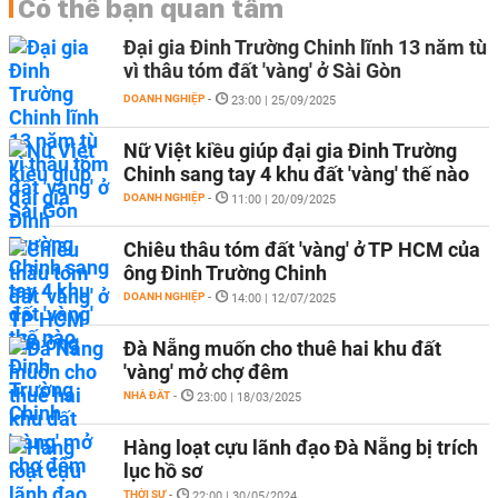
Có thể bạn quan tâm
Đại gia Đinh Trường Chinh lĩnh 13 năm tù
vì thâu tóm đất 'vàng' ở Sài Gòn
DOANH NGHIỆP
-
23:00 | 25/09/2025
Nữ Việt kiều giúp đại gia Đinh Trường
Chinh sang tay 4 khu đất 'vàng' thế nào
DOANH NGHIỆP
-
11:00 | 20/09/2025
Chiêu thâu tóm đất 'vàng' ở TP HCM của
ông Đinh Trường Chinh
DOANH NGHIỆP
-
14:00 | 12/07/2025
Đà Nẵng muốn cho thuê hai khu đất
'vàng' mở chợ đêm
NHÀ ĐẤT
-
23:00 | 18/03/2025
Hàng loạt cựu lãnh đạo Đà Nẵng bị trích
lục hồ sơ
THỜI SỰ
-
22:00 | 30/05/2024