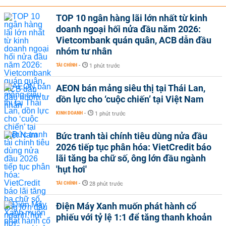
TOP 10 ngân hàng lãi lớn nhất từ kinh
doanh ngoại hối nửa đầu năm 2026:
Vietcombank quán quân, ACB dẫn đầu
nhóm tư nhân
TÀI CHÍNH
-
1 phút trước
AEON bán mảng siêu thị tại Thái Lan,
dồn lực cho ‘cuộc chiến’ tại Việt Nam
KINH DOANH
-
1 phút trước
Bức tranh tài chính tiêu dùng nửa đầu
2026 tiếp tục phân hóa: VietCredit báo
lãi tăng ba chữ số, ông lớn đầu ngành
'hụt hơi'
TÀI CHÍNH
-
28 phút trước
Điện Máy Xanh muốn phát hành cổ
phiếu với tỷ lệ 1:1 để tăng thanh khoản