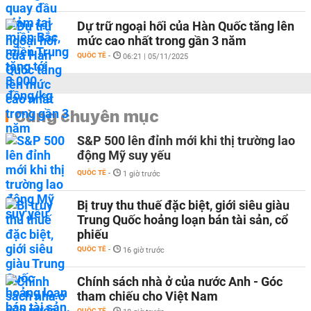
Dự trữ ngoại hối của Hàn Quốc tăng lên
mức cao nhất trong gần 3 năm
QUỐC TẾ
-
06:21 | 05/11/2025
Cùng chuyên mục
S&P 500 lên đỉnh mới khi thị trường lao
động Mỹ suy yếu
QUỐC TẾ
-
1 giờ trước
Bị truy thu thuế đặc biệt, giới siêu giàu
Trung Quốc hoảng loạn bán tài sản, cổ
phiếu
QUỐC TẾ
-
16 giờ trước
Chính sách nhà ở của nước Anh - Góc
tham chiếu cho Việt Nam
QUỐC TẾ