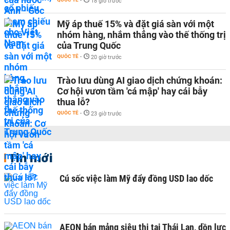
-
18 giờ trước
Mỹ áp thuế 15% và đặt giá sàn với một
nhóm hàng, nhắm thẳng vào thế thống trị
của Trung Quốc
QUỐC TẾ
-
20 giờ trước
Trào lưu dùng AI giao dịch chứng khoán:
Cơ hội vươn tầm 'cá mập' hay cái bẫy
thua lỗ?
QUỐC TẾ
-
23 giờ trước
Tin mới
Cú sốc việc làm Mỹ đẩy đồng USD lao dốc
AEON bán mảng siêu thị tại Thái Lan, dồn lực