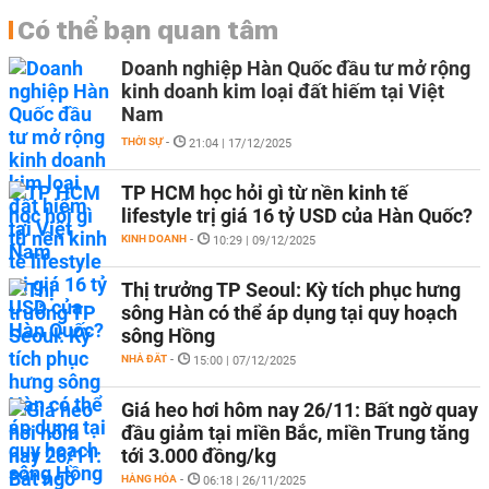
Có thể bạn quan tâm
Doanh nghiệp Hàn Quốc đầu tư mở rộng
kinh doanh kim loại đất hiếm tại Việt
Nam
THỜI SỰ
-
21:04 | 17/12/2025
TP HCM học hỏi gì từ nền kinh tế
lifestyle trị giá 16 tỷ USD của Hàn Quốc?
KINH DOANH
-
10:29 | 09/12/2025
Thị trưởng TP Seoul: Kỳ tích phục hưng
sông Hàn có thể áp dụng tại quy hoạch
sông Hồng
NHÀ ĐẤT
-
15:00 | 07/12/2025
Giá heo hơi hôm nay 26/11: Bất ngờ quay
đầu giảm tại miền Bắc, miền Trung tăng
tới 3.000 đồng/kg
HÀNG HÓA
-
06:18 | 26/11/2025