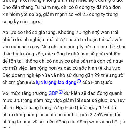
trường IPO, nhưng không tìm thấy nhiều sự cứu trợ ở đó.
Cho đến tháng Tư năm nay, chỉ có 8 công ty đã nộp đơn
xin niêm yết sơ bộ, giảm mạnh so với 25 công ty trong
cùng kỳ năm ngoái.
Áp lực có thể sẽ gia tăng. Khoảng 70 nghìn tỷ won trái
phiếu doanh nghiệp phải được hoàn trả hoặc tái cấp vốn
vào cuối năm nay. Nếu chỉ các công ty lớn mới có thể khai
thác thị trường vốn, các công ty nhỏ hơn sẽ phải vật lộn
để tồn tại, không chỉ có nguy cơ phá sản mà còn có nguy
cơ mất việc làm rộng hơn và các cú sốc kinh tế khu vực.
Các doanh nghiệp vừa và nhỏ sử dụng gần 29 triệu người,
chiếm gần 88%
lực lượng lao động
của Hàn Quốc.
Với mức tăng trưởng
GDP
dự kiến sẽ dao động quanh
mức 0% trong năm nay, việc giảm lãi suất sẽ giúp ích. Tuy
nhiên, Ngân hàng trung ương Hàn Quốc ngày 17/4 đã
chọn đóng băng lãi suất chủ chốt ở mức 2,75% viện dẫn
những lo ngại về sự biến động của đồng won và nợ hộ gia