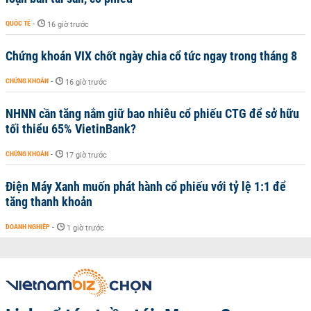
QUỐC TẾ
-
16 giờ trước
Chứng khoán VIX chốt ngày chia cổ tức ngay trong tháng 8
CHỨNG KHOÁN
-
16 giờ trước
NHNN cần tăng nắm giữ bao nhiêu cổ phiếu CTG để sở hữu
tối thiểu 65% VietinBank?
CHỨNG KHOÁN
-
17 giờ trước
Điện Máy Xanh muốn phát hành cổ phiếu với tỷ lệ 1:1 để
tăng thanh khoản
DOANH NGHIỆP
-
1 giờ trước