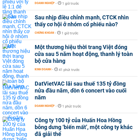
DOANH NGHIỆP
-
1 giờ trước
Sau nhịp điều chỉnh mạnh, CTCK nhìn
thấy cơ hội ở nhóm cổ phiếu nào?
CHỨNG KHOÁN
-
1 giờ trước
Một thương hiệu thời trang Việt đóng
cửa sau 5 năm hoạt động, thanh lý toàn
bộ cửa hàng
KINH DOANH
-
41 phút trước
DatVietVAC lãi sau thuế 135 tỷ đồng
nửa đầu năm, dồn 6 concert vào cuối
năm
DOANH NGHIỆP
-
1 phút trước
Công ty 100 tỷ của Huấn Hoa Hồng
bỗng dưng ‘biến mất’, một công ty khác
đã giải thể