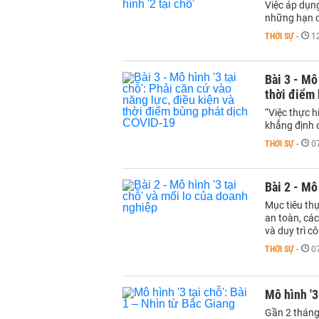
Việc áp dụng
những hạn c
THỜI SỰ
-
1
Bài 3 - Mô
thời điểm
“Việc thực h
khẳng định 
THỜI SỰ
-
0
Bài 2 - Mô
Mục tiêu thự
an toàn, các
và duy trì c
THỜI SỰ
-
0
Mô hình '3
Gần 2 tháng