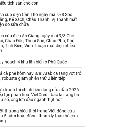
Palladium
Phân bón
iếu tích sản cho con
Rau - Củ -Quả
Sắt thép
ch cúp điện Cần Thơ ngày mai 9/8 Sóc
răng, Kế Sách, Châu Thành, Vị Thanh mất
iện do sửa chữa
Sữa
ịch cúp điện An Giang ngày mai 9/8 Chợ
ới, Châu Đốc, Thoại Sơn, Châu Phú, Phú
Than
Thức ăn chăn nuôi
n, Tịnh Biên, Vĩnh Thuận mất điện nhiều
ờ
Thủy hải sản khác
Tôm
uy hoạch 4 khu lấn biển ở Phú Quốc
Vàng
á cà phê hôm nay 8/8: Arabica tăng vọt trở
i, robusta giảm phiên thứ 2 liên tiếp
VLXD khác
Xăng dầu
c tranh tài chính tiêu dùng nửa đầu 2026
Xi măng - Clynker
ếp tục phân hóa: VietCredit báo lãi tăng ba
ữ số, ông lớn đầu ngành 'hụt hơi'
t thương hiệu thời trang Việt đóng cửa
u 5 năm hoạt động, thanh lý toàn bộ cửa
àng