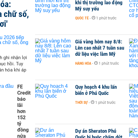
hóa:
khi thị trường lao động
Mỹ suy yếu
a chữ số,
QUỐC TẾ
-
1 phút trước
ơi'
Giá vàng hôm nay 8/8:
Lên cao nhất 7 tuần sau
dữ liệu việc làm Mỹ
h ghi nhận lợi
hục hồi. Tuy
HÀNG HÓA
-
1 phút trước
ân hóa khi áp
FE
Quy hoạch 4 khu lấn
Credit
biển ở Phú Quốc
báo
THỜI SỰ
-
1 phút trước
lãi
hơn
152
tỷ
đồng
Dự án Sheraton Phú
nửa
Quốc bị buộc chấm dứt