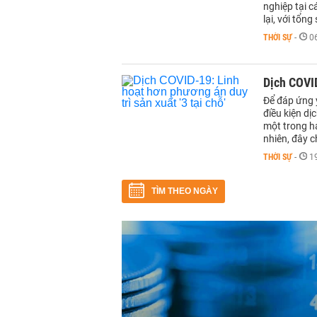
nghiệp tại c
lại, với tổn
THỜI SỰ
-
0
Dịch COVID
Để đáp ứng 
điều kiện d
một trong ha
nhiên, đây ch
THỜI SỰ
-
1
TÌM THEO NGÀY