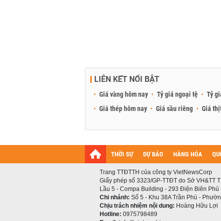
LIÊN KẾT NỔI BẬT
Giá vàng hôm nay
Tỷ giá ngoại tệ
Tỷ gi
Giá thép hôm nay
Giá sầu riêng
Giá thị
THỜI SỰ
DỰ BÁO
HÀNG HÓA
QU
Trang TTĐTTH của công ty VietNewsCorp
Giấy phép số 3323/GP-TTĐT do Sở VH&TT T
Lầu 5 - Compa Building - 293 Điện Biên Phủ
Chi nhánh:
Số 5 - Khu 38A Trần Phú - Phường
Chịu trách nhiệm nội dung:
Hoàng Hữu Lợi
Hotline:
0975798489