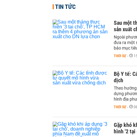
TIN TỨC
Sau một th
sản xuất c
Ngoài phương
đưa ra một 
bảo mục tiê
THỜI SỰ
-
1
Bộ Y tế: C
dịch
Theo hướng 
dựng phương
hình địa ph
THỜI SỰ
-
0
Gặp khó kh
hình '2 tại