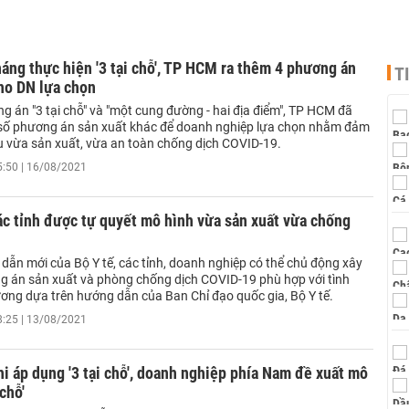
áng thực hiện '3 tại chỗ', TP HCM ra thêm 4 phương án
T
ho DN lựa chọn
 án "3 tại chỗ" và "một cung đường - hai địa điểm", TP HCM đã
số phương án sản xuất khác để doanh nghiệp lựa chọn nhằm đảm
u vừa sản xuất, vừa an toàn chống dịch COVID-19.
5:50 | 16/08/2021
ác tỉnh được tự quyết mô hình vừa sản xuất vừa chống
dẫn mới của Bộ Y tế, các tỉnh, doanh nghiệp có thể chủ động xây
 án sản xuất và phòng chống dịch COVID-19 phù hợp với tình
ương dựa trên hướng dẫn của Ban Chỉ đạo quốc gia, Bộ Y tế.
8:25 | 13/08/2021
i áp dụng '3 tại chỗ', doanh nghiệp phía Nam đề xuất mô
 chỗ'