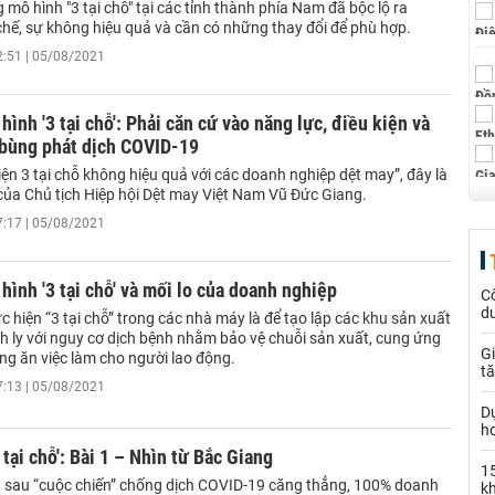
 mô hình "3 tại chỗ" tại các tỉnh thành phía Nam đã bộc lộ ra
hế, sự không hiệu quả và cần có những thay đổi để phù hợp.
2:51 | 05/08/2021
 hình '3 tại chỗ': Phải căn cứ vào năng lực, điều kiện và
 bùng phát dịch COVID-19
iện 3 tại chỗ không hiệu quả với các doanh nghiệp dệt may”, đây là
của Chủ tịch Hiệp hội Dệt may Việt Nam Vũ Đức Giang.
7:17 | 05/08/2021
 hình '3 tại chỗ' và mối lo của doanh nghiệp
C
dư
c hiện “3 tại chỗ” trong các nhà máy là để tạo lập các khu sản xuất
h ly với nguy cơ dịch bệnh nhằm bảo vệ chuỗi sản xuất, cung ứng
Gi
ông ăn việc làm cho người lao động.
tă
7:13 | 05/08/2021
D
h
 tại chỗ': Bài 1 – Nhìn từ Bắc Giang
15
 sau “cuộc chiến” chống dịch COVID-19 căng thẳng, 100% doanh
k