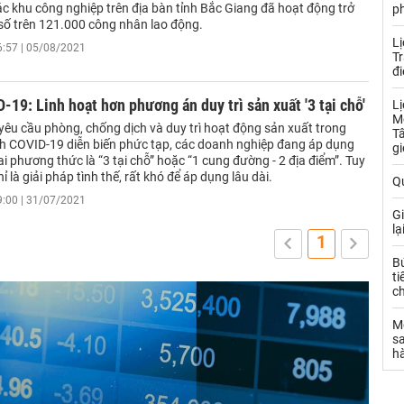
ác khu công nghiệp trên địa bàn tỉnh Bắc Giang đã hoạt động trở
ph
g số trên 121.000 công nhân lao động.
Lị
6:57 | 05/08/2021
T
đ
-19: Linh hoạt hơn phương án duy trì sản xuất '3 tại chỗ'
L
M
yêu cầu phòng, chống dịch và duy trì hoạt động sản xuất trong
Tâ
ịch COVID-19 diễn biến phức tạp, các doanh nghiệp đang áp dụng
gi
i phương thức là “3 tại chỗ” hoặc “1 cung đường - 2 địa điểm”. Tuy
ỉ là giải pháp tình thế, rất khó để áp dụng lâu dài.
Q
9:00 | 31/07/2021
Gi
lạ
1
Bứ
ti
ch
Mộ
sa
h