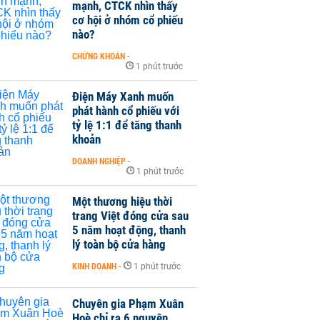
mạnh, CTCK nhìn thấy
cơ hội ở nhóm cổ phiếu
nào?
CHỨNG KHOÁN
-
1 phút trước
Điện Máy Xanh muốn
phát hành cổ phiếu với
tỷ lệ 1:1 để tăng thanh
khoản
DOANH NGHIỆP
-
1 phút trước
Một thương hiệu thời
trang Việt đóng cửa sau
5 năm hoạt động, thanh
lý toàn bộ cửa hàng
KINH DOANH
-
1 phút trước
Chuyên gia Phạm Xuân
Hoè chỉ ra 6 nguyên