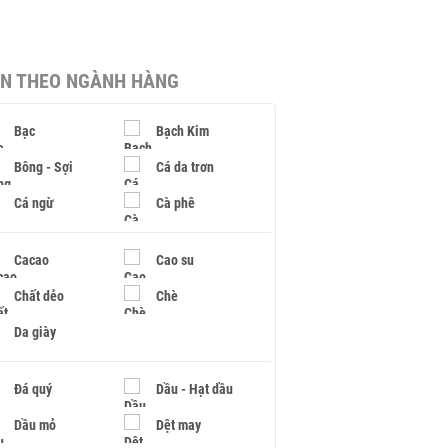
IN THEO NGÀNH HÀNG
Bạc
Bạch Kim
Bông - Sợi
Cá da trơn
Cá ngừ
Cà phê
Cacao
Cao su
Chất dẻo
Chè
Da giày
Đá quý
Dầu - Hạt dầu
Dầu mỏ
Dệt may