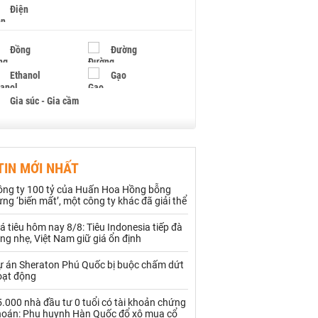
Điện
Đồng
Đường
Ethanol
Gạo
Gia súc - Gia cầm
Giấy
Gỗ
TIN MỚI NHẤT
Hạt điều
Hồ tiêu - Hạt tiêu
ông ty 100 tỷ của Huấn Hoa Hồng bỗng
Khí đốt
ng ‘biến mất’, một công ty khác đã giải thể
á tiêu hôm nay 8/8: Tiêu Indonesia tiếp đà
Kim loại khác
Mắc ca
ng nhẹ, Việt Nam giữ giá ổn định
Muối
Ngũ cốc
ự án Sheraton Phú Quốc bị buộc chấm dứt
oạt động
Nhựa - Hạt nhựa
.000 nhà đầu tư 0 tuổi có tài khoản chứng
hoán: Phụ huynh Hàn Quốc đổ xô mua cổ