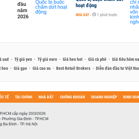
đầu
hoạt động
năm
NHÀ ĐẤT
-
1 phút trước
2026
á usd
Tỷ giá yen
Tỷ giá euro
Giá heo hơi
Giá cà phê
Giá tiêu hôm n
t heo
Giá gạo
Giá cao su
Best Retail Brokers
Diễn đàn đầu tư Việt N
ỐC TẾ
TÀI CHÍNH
NHÀ ĐẤT
CHỨNG KHOÁN
DOANH NGHIỆP
KINH DO
P.HCM cấp ngày 20/3/2026
 - Phường Gia Định - TP.HCM
 Ba Đình - TP. Hà Nội