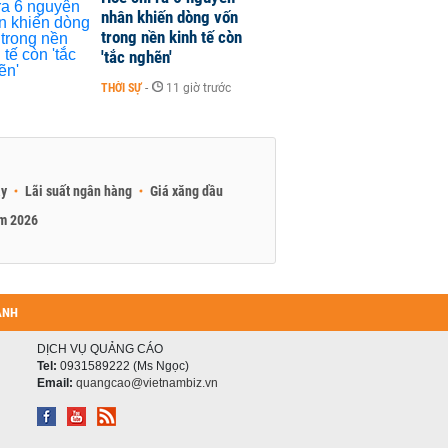
nhân khiến dòng vốn
trong nền kinh tế còn
'tắc nghẽn'
THỜI SỰ
-
11 giờ trước
ay
Lãi suất ngân hàng
Giá xăng dầu
am 2026
ANH
DỊCH VỤ QUẢNG CÁO
Tel:
0931589222 (Ms Ngọc)
Email:
quangcao@vietnambiz.vn