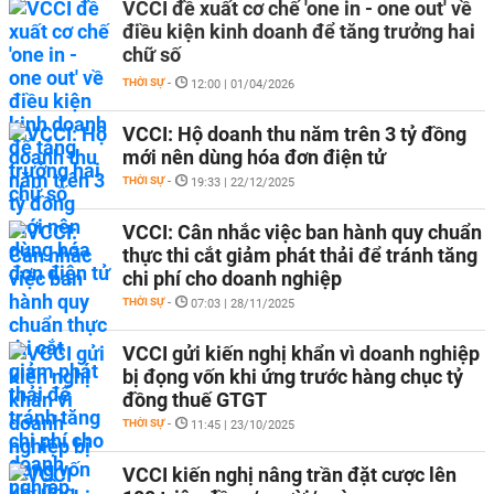
VCCI đề xuất cơ chế 'one in - one out' về
điều kiện kinh doanh để tăng trưởng hai
chữ số
THỜI SỰ
-
12:00 | 01/04/2026
VCCI: Hộ doanh thu năm trên 3 tỷ đồng
mới nên dùng hóa đơn điện tử
THỜI SỰ
-
19:33 | 22/12/2025
VCCI: Cân nhắc việc ban hành quy chuẩn
thực thi cắt giảm phát thải để tránh tăng
chi phí cho doanh nghiệp
THỜI SỰ
-
07:03 | 28/11/2025
VCCI gửi kiến nghị khẩn vì doanh nghiệp
bị đọng vốn khi ứng trước hàng chục tỷ
đồng thuế GTGT
THỜI SỰ
-
11:45 | 23/10/2025
VCCI kiến nghị nâng trần đặt cược lên