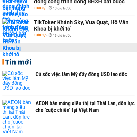
động công trình đóng BHXH bắt buộc
THỜI SỰ
-
13 giờ trước
TikToker Khánh Sky, Vua Quạt, Hồ Văn
Khoa bị khởi tố
THỜI SỰ
-
13 giờ trước
Tin mới
Cú sốc việc làm Mỹ đẩy đồng USD lao dốc
AEON bán mảng siêu thị tại Thái Lan, dồn lực
cho ‘cuộc chiến’ tại Việt Nam