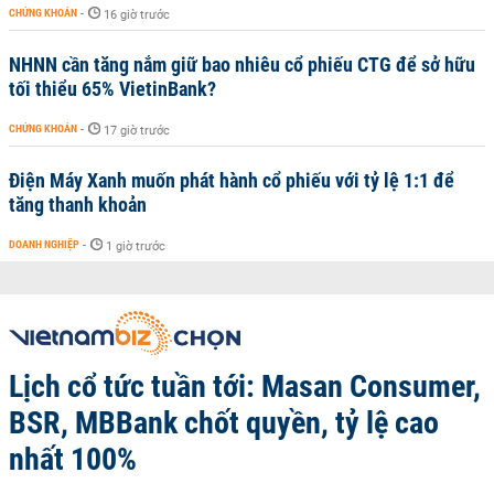
CHỨNG KHOÁN
-
16 giờ trước
NHNN cần tăng nắm giữ bao nhiêu cổ phiếu CTG để sở hữu
tối thiểu 65% VietinBank?
CHỨNG KHOÁN
-
17 giờ trước
Điện Máy Xanh muốn phát hành cổ phiếu với tỷ lệ 1:1 để
tăng thanh khoản
DOANH NGHIỆP
-
1 giờ trước
Lịch cổ tức tuần tới: Masan Consumer,
BSR, MBBank chốt quyền, tỷ lệ cao
nhất 100%