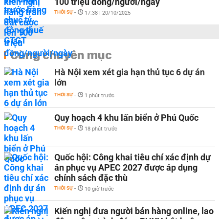
100 triệu đồng/người/ngày
THỜI SỰ
-
17:38 | 20/10/2025
Cùng chuyên mục
Hà Nội xem xét gia hạn thủ tục 6 dự án
lớn
THỜI SỰ
-
1 phút trước
Quy hoạch 4 khu lấn biển ở Phú Quốc
THỜI SỰ
-
18 phút trước
Quốc hội: Công khai tiêu chí xác định dự
án phục vụ APEC 2027 được áp dụng
chính sách đặc thù
THỜI SỰ
-
10 giờ trước
Kiến nghị đưa người bán hàng online, lao