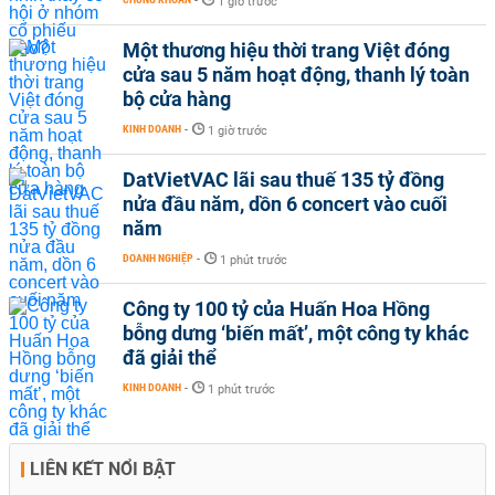
-
1 giờ trước
Một thương hiệu thời trang Việt đóng
cửa sau 5 năm hoạt động, thanh lý toàn
bộ cửa hàng
KINH DOANH
-
1 giờ trước
DatVietVAC lãi sau thuế 135 tỷ đồng
nửa đầu năm, dồn 6 concert vào cuối
năm
DOANH NGHIỆP
-
1 phút trước
Công ty 100 tỷ của Huấn Hoa Hồng
bỗng dưng ‘biến mất’, một công ty khác
đã giải thể
KINH DOANH
-
1 phút trước
LIÊN KẾT NỔI BẬT