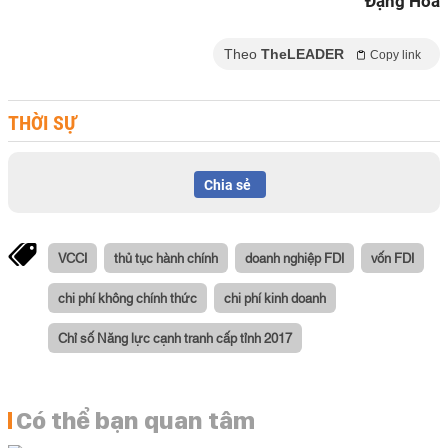
Đặng Hoa
Theo
TheLEADER
Copy link
THỜI SỰ
Chia sẻ
VCCI
thủ tục hành chính
doanh nghiệp FDI
vốn FDI
chi phí không chính thức
chi phí kinh doanh
Chỉ số Năng lực cạnh tranh cấp tỉnh 2017
Có thể bạn quan tâm