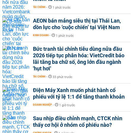
TÀI CHÍNH
-
1 phút trước
AEON bán mảng siêu thị tại Thái Lan,
dồn lực cho ‘cuộc chiến’ tại Việt Nam
KINH DOANH
-
1 phút trước
Bức tranh tài chính tiêu dùng nửa đầu
2026 tiếp tục phân hóa: VietCredit báo
lãi tăng ba chữ số, ông lớn đầu ngành
'hụt hơi'
TÀI CHÍNH
-
33 phút trước
Điện Máy Xanh muốn phát hành cổ
phiếu với tỷ lệ 1:1 để tăng thanh khoản
DOANH NGHIỆP
-
1 giờ trước
Sau nhịp điều chỉnh mạnh, CTCK nhìn
thấy cơ hội ở nhóm cổ phiếu nào?
CHỨNG KHOÁN