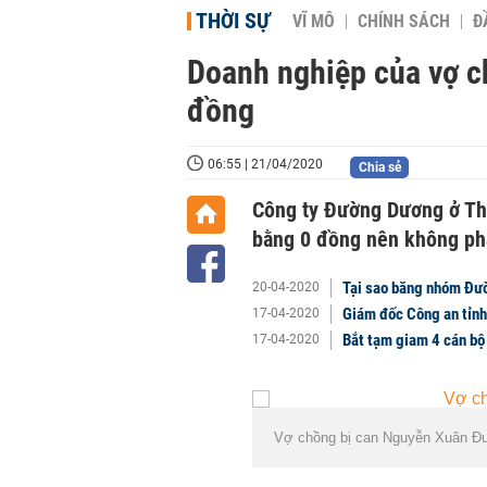
THỜI SỰ
VĨ MÔ
CHÍNH SÁCH
Đ
Doanh nghiệp của vợ 
đồng
06:55 | 21/04/2020
Chia sẻ
Công ty Đường Dương ở Th
bằng 0 đồng nên không phá
Tại sao băng nhóm Đườ
20-04-2020
Giám đốc Công an tỉnh
17-04-2020
Bắt tạm giam 4 cán bộ 
17-04-2020
Vợ chồng bị can Nguyễn Xuân Đ