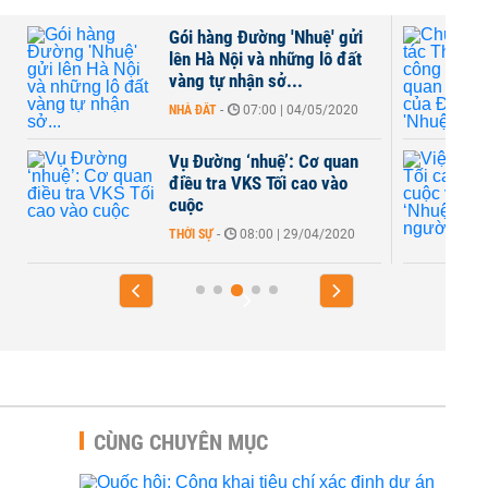
Gói hàng Đường 'Nhuệ' gửi
lên Hà Nội và những lô đất
vàng tự nhận sở...
NHÀ ĐẤT
-
07:00 | 04/05/2020
Vụ Đường ‘nhuệ’: Cơ quan
điều tra VKS Tối cao vào
cuộc
THỜI SỰ
-
08:00 | 29/04/2020
CÙNG CHUYÊN MỤC