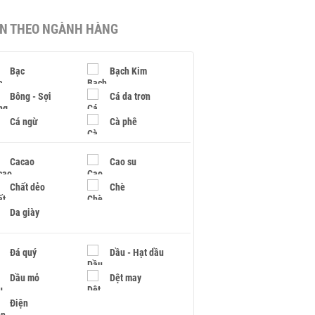
IN THEO NGÀNH HÀNG
Bạc
Bạch Kim
Bông - Sợi
Cá da trơn
Cá ngừ
Cà phê
Cacao
Cao su
Chất dẻo
Chè
Da giày
Đá quý
Dầu - Hạt dầu
Dầu mỏ
Dệt may
Điện