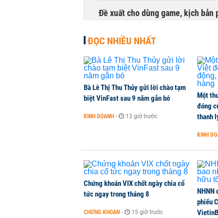
Đề xuất cho dùng game, kịch bản 
TÀI CHÍNH
-
1 phút trước
ĐỌC NHIỀU NHẤT
Bà Lê Thị Thu Thủy gửi lời chào tạm
Một thư
biệt VinFast sau 9 năm gắn bó
đóng c
thanh l
KINH DOANH
-
13 giờ trước
KINH D
Chứng khoán VIX chốt ngày chia cổ
NHNN c
tức ngay trong tháng 8
phiếu 
Vietin
CHỨNG KHOÁN
-
15 giờ trước