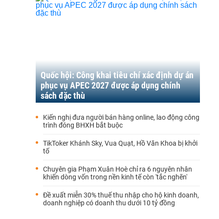
Quốc hội: Công khai tiêu chí xác định dự án
phục vụ APEC 2027 được áp dụng chính
sách đặc thù
Kiến nghị đưa người bán hàng online, lao động công
trình đóng BHXH bắt buộc
TikToker Khánh Sky, Vua Quạt, Hồ Văn Khoa bị khởi
tố
Chuyên gia Phạm Xuân Hoè chỉ ra 6 nguyên nhân
khiến dòng vốn trong nền kinh tế còn 'tắc nghẽn'
Đề xuất miễn 30% thuế thu nhập cho hộ kinh doanh,
doanh nghiệp có doanh thu dưới 10 tỷ đồng