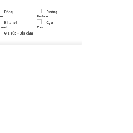
Đồng
Đường
Ethanol
Gạo
Gia súc - Gia cầm
Giấy
Gỗ
Hạt điều
Hồ tiêu - Hạt tiêu
Khí đốt
Kim loại khác
Mắc ca
Muối
Ngũ cốc
Nhựa - Hạt nhựa
Palladium
Phân bón