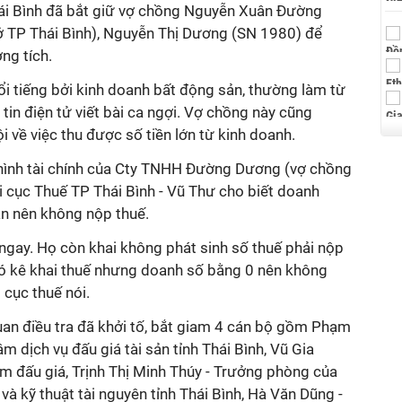
ái Bình đã bắt giữ vợ chồng Nguyễn Xuân Đường
 TP Thái Bình), Nguyễn Thị Dương (SN 1980) để
ơng tích.
i tiếng bởi kinh doanh bất động sản, thường làm từ
 tin điện tử viết bài ca ngợi. Vợ chồng này cũng
 về việc thu được số tiền lớn từ kinh doanh.
h hình tài chính của Cty TNHH Đường Dương (vợ chồng
i cục Thuế TP Thái Bình - Vũ Thư cho biết doanh
ận nên không nộp thuế.
ý ngay. Họ còn khai không phát sinh số thuế phải nộp
ó kê khai thuế nhưng doanh số bằng 0 nên không
 cục thuế nói.
an điều tra đã khởi tố, bắt giam 4 cán bộ gồm Phạm
 dịch vụ đấu giá tài sản tỉnh Thái Bình, Vũ Gia
âm đấu giá, Trịnh Thị Minh Thúy - Trưởng phòng của
và kỹ thuật tài nguyên tỉnh Thái Bình, Hà Văn Dũng -