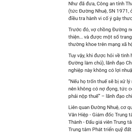
Như đã đưa, Công an tỉnh Th
(tức Đường Nhuệ, SN 1971, ở
điều tra hành vi cố ý gây thư
Trước đó, vợ chồng Đường nổ
thiện... và được một số trang
thường khoe trên mạng xã hội
Tuy vậy, khi được hỏi về tìn
Đường làm chủ), lãnh đạo Ch
nghiệp này không có lợi nhu
“Nếu họ trốn thuế sẽ bị xử l
nên không có nợ đọng, tức c
phải nộp thuế” – lãnh đạo chi
Liên quan Đường Nhuệ, cơ qu
Văn Hiệp - Giám đốc Trung tâm
Thành - Đấu giá viên Trung t
Trung tâm Phát triển quỹ đất 