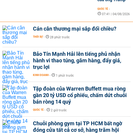
QUỐC TẾ
-
07:41 | 04/08/2026
Cán cân thương mại sắp đổi chiều?
THỜI SỰ
-
28 phút trước
Bảo Tín Mạnh Hải lên tiếng phủ nhận
hành vi thao túng, găm hàng, đẩy giá,
trục lợi
KINH DOANH
-
1 phút trước
Tập đoàn của Warren Buffett mua ròng
gần 20 tỷ USD cổ phiếu, chấm dứt chuỗi
bán ròng 14 quý
QUỐC TẾ
-
2 giờ trước
Chuỗi phòng gym tại TP HCM bất ngờ
đóng cửa tất cả cơ sở, hàng trăm hội