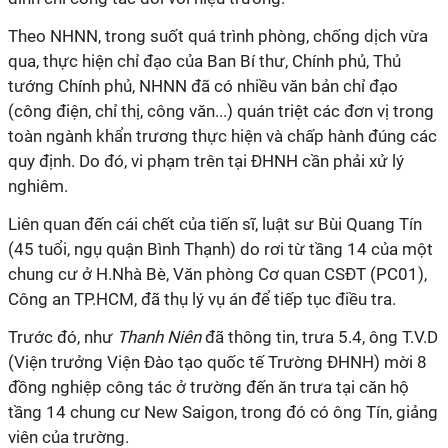
Theo NHNN, trong suốt quá trình phòng, chống dịch vừa
qua, thực hiện chỉ đạo của Ban Bí thư, Chính phủ, Thủ
tướng Chính phủ, NHNN đã có nhiều văn bản chỉ đạo
(công điện, chỉ thị, công văn...) quán triệt các đơn vị trong
toàn ngành khẩn trương thực hiện và chấp hành đúng các
quy định. Do đó, vi phạm trên tại ĐHNH cần phải xử lý
nghiêm.
Liên quan đến cái chết của tiến sĩ, luật sư Bùi Quang Tín
(45 tuổi, ngụ quận Bình Thạnh) do rơi từ tầng 14 của một
chung cư ở H.Nhà Bè, Văn phòng Cơ quan CSĐT (PC01),
Công an TP.HCM, đã thụ lý vụ án để tiếp tục điều tra.
Trước đó, như
Thanh Niên
đã thông tin, trưa 5.4, ông T.V.D
(Viện trưởng Viện Đào tạo quốc tế Trường ĐHNH) mời 8
đồng nghiệp công tác ở trường đến ăn trưa tại căn hộ
tầng 14 chung cư New Saigon, trong đó có ông Tín, giảng
viên của trường.