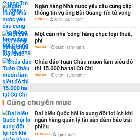
Ngân hàng Nhà nước yêu cầu cung cấp
thông tin vụ ông Bùi Quang Tín tử vong
THỜI SỰ
-
22:00 | 06/04/2020
Một căn nhà 'cõng' hàng chục loại thuế,
phí
NHÀ ĐẤT
-
06:07 | 18/04/2018
Chúa đảo Tuần Châu muốn làm siêu đô
thị 15.000 ha tại Củ Chi
NHÀ ĐẤT
-
07:31 | 15/03/2017
Cùng chuyên mục
Đại biểu Quốc hội lo xung đột lợi ích khi
ngân hàng quản lý tài sản đảm bảo trái
phiếu
TÀI CHÍNH
-
1 phút trước