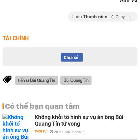
Anh Vũ
Theo
Thanh niên
Copy link
TÀI CHÍNH
Chia sẻ
tiến sĩ Bùi Quang Tín
Bùi Quang Tín
Có thể bạn quan tâm
Không khởi tố hình sự vụ án ông Bùi
Quang Tín tử vong
THỜI SỰ
-
20:00 | 08/08/2020