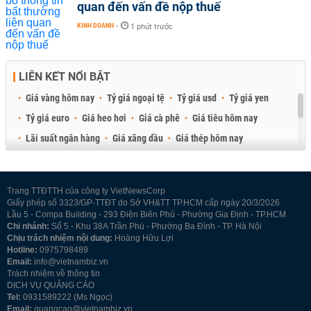
quan đến vấn đề nộp thuế
KINH DOANH
-
1 phút trước
LIÊN KẾT NỔI BẬT
Giá vàng hôm nay
Tỷ giá ngoại tệ
Tỷ giá usd
Tỷ giá yen
Tỷ giá euro
Giá heo hơi
Giá cà phê
Giá tiêu hôm nay
Lãi suất ngân hàng
Giá xăng dầu
Giá thép hôm nay
Giá sầu riêng
Giá thịt heo
Giá gạo
Giá cao su
Best Retail Brokers
Diễn đàn đầu tư Việt Nam 2026
Trang TTĐTTH của công ty VietNewsCorp
Giấy phép số 3323/GP-TTĐT do Sở VH&TT TP.HCM cấp ngày 20/3/2026
Lầu 5 - Compa Building - 293 Điện Biên Phủ - Phường Gia Định - TP.HCM
Chi nhánh:
Số 5 - Khu 38A Trần Phú - Phường Ba Đình - TP. Hà Nội
Chịu trách nhiệm nội dung:
Hoàng Hữu Lợi
Hotline:
0975798489
Email:
info@vietnambiz.vn
Trách nhiệm về thông tin
DỊCH VỤ QUẢNG CÁO
Tel:
0931589222 (Ms Ngọc)
Email:
quangcao@vietnambiz.vn