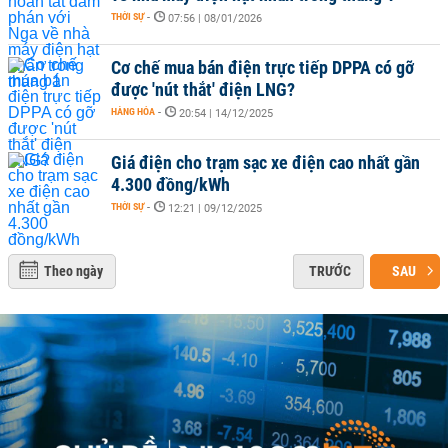
THỜI SỰ
-
07:56 | 08/01/2026
Cơ chế mua bán điện trực tiếp DPPA có gỡ
được 'nút thắt' điện LNG?
HÀNG HÓA
-
20:54 | 14/12/2025
Giá điện cho trạm sạc xe điện cao nhất gần
4.300 đồng/kWh
THỜI SỰ
-
12:21 | 09/12/2025
Theo ngày
TRƯỚC
SAU