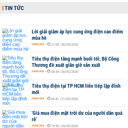
TIN TỨC
Lời giải giảm áp lực cung ứng điện cao điểm
mùa hè
HÀNG HÓA
-
21:00 | 30/05/2026
Tiêu thụ điện tăng mạnh buổi tối, Bộ Công
Thương đề xuất giãn giờ sản xuất
HÀNG HÓA
-
20:38 | 26/05/2026
Tiêu thụ điện tại TP HCM liên tiếp lập đỉnh
mới
HÀNG HÓA
-
06:41 | 21/05/2026
'Giá mua điện mặt trời dư của người dân quá
rẻ'
HÀNG HÓA
-
19:39 | 05/05/2026