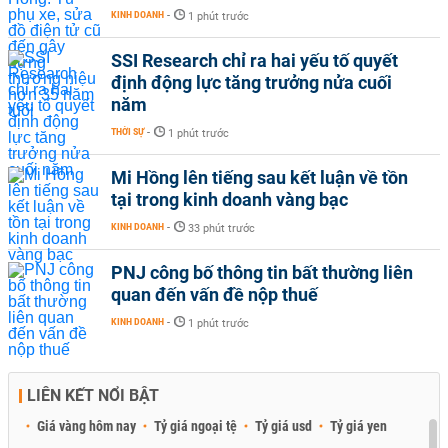
KINH DOANH
-
1 phút trước
SSI Research chỉ ra hai yếu tố quyết
định động lực tăng trưởng nửa cuối
năm
THỜI SỰ
-
1 phút trước
Mi Hồng lên tiếng sau kết luận về tồn
tại trong kinh doanh vàng bạc
KINH DOANH
-
33 phút trước
PNJ công bố thông tin bất thường liên
quan đến vấn đề nộp thuế
KINH DOANH
-
1 phút trước
LIÊN KẾT NỔI BẬT
Giá vàng hôm nay
Tỷ giá ngoại tệ
Tỷ giá usd
Tỷ giá yen