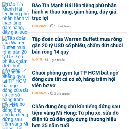
Bảo Tín Mạnh Hải lên tiếng phủ nhận
hành vi thao túng, găm hàng, đẩy giá,
trục lợi
KINH DOANH
-
1 phút trước
Tập đoàn của Warren Buffett mua ròng
gần 20 tỷ USD cổ phiếu, chấm dứt chuỗi
bán ròng 14 quý
QUỐC TẾ
-
1 giờ trước
Chuỗi phòng gym tại TP HCM bất ngờ
đóng cửa tất cả cơ sở, hàng trăm hội
viên bơ vơ
KINH DOANH
-
2 giờ trước
Chân dung ông chủ kín tiếng đứng sau
tiệm vàng Mi Hồng: Từ phụ xe, sửa đồ
điện tử cũ đến gây dựng thương hiệu
hơn 35 năm tuổi