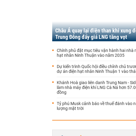
Châu Á quay lại điện than khi xung đ
Trung Đông đẩy giá LNG tăng vọt
Chính phủ đặt mục tiêu vận hành hai nhà 
hạt nhân Ninh Thuận vào năm 2035
Dự kiến trình Quốc hội điều chỉnh chủ trư
dự án điện hạt nhân Ninh Thuận 1 vào thá
Khánh Hoà giao liên danh Trung Nam - Sid
làm nhà máy điện khí LNG Cà Ná hơn 57.0
đồng
Tỷ phú Musk cảnh báo về thuế đánh vào 
lượng mặt trời