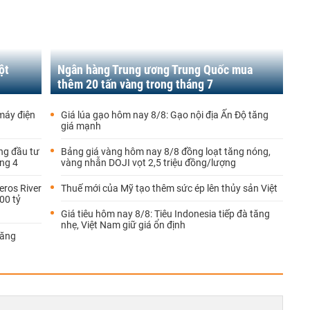
ột
Ngân hàng Trung ương Trung Quốc mua
thêm 20 tấn vàng trong tháng 7
máy điện
Giá lúa gạo hôm nay 8/8: Gạo nội địa Ấn Độ tăng
giá mạnh
ơng đầu tư
Bảng giá vàng hôm nay 8/8 đồng loạt tăng nóng,
ng 4
vàng nhẫn DOJI vọt 2,5 triệu đồng/lượng
eros River
Thuế mới của Mỹ tạo thêm sức ép lên thủy sản Việt
00 tỷ
Giá tiêu hôm nay 8/8: Tiêu Indonesia tiếp đà tăng
nhẹ, Việt Nam giữ giá ổn định
năng