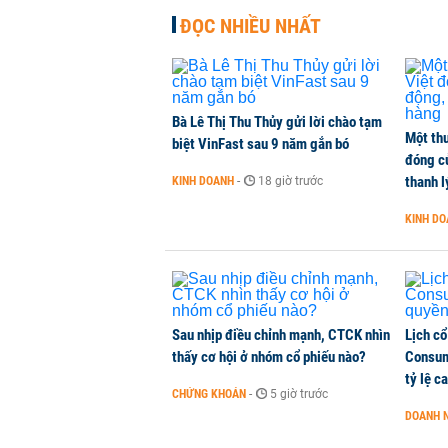
ĐỌC NHIỀU NHẤT
Bà Lê Thị Thu Thủy gửi lời chào tạm
Một thư
biệt VinFast sau 9 năm gắn bó
đóng c
thanh l
KINH DOANH
-
18 giờ trước
KINH D
Sau nhịp điều chỉnh mạnh, CTCK nhìn
Lịch cổ
thấy cơ hội ở nhóm cổ phiếu nào?
Consum
tỷ lệ c
CHỨNG KHOÁN
-
5 giờ trước
DOANH 