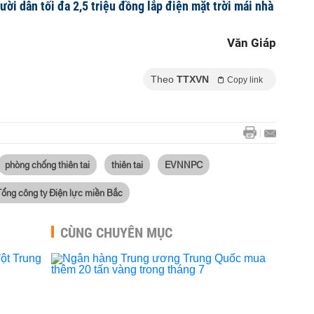
ười dân tối đa 2,5 triệu đồng lắp điện mặt trời mái nhà
Văn Giáp
Theo
TTXVN
Copy link
phòng chống thiên tai
thiên tai
EVNNPC
Tổng công ty Điện lực miền Bắc
CÙNG CHUYÊN MỤC