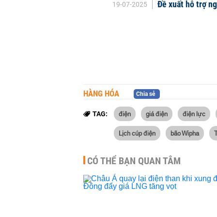
Đề xuất hỗ trợ ng
19-07-2025
HÀNG HÓA
Chia sẻ
điện
giá điện
điện lực
TAG:
Lịch cúp điện
bão Wipha
CÓ THỂ BẠN QUAN TÂM