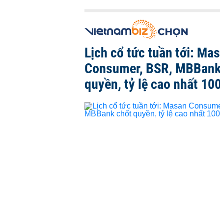
Lịch cổ tức tuần tới: Ma
Consumer, BSR, MBBank
quyền, tỷ lệ cao nhất 10