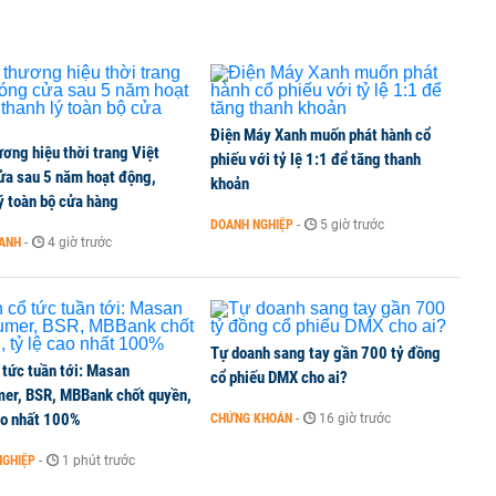
Điện Máy Xanh muốn phát hành cổ
ơng hiệu thời trang Việt
phiếu với tỷ lệ 1:1 để tăng thanh
ửa sau 5 năm hoạt động,
khoản
ý toàn bộ cửa hàng
DOANH NGHIỆP
-
5 giờ trước
OANH
-
4 giờ trước
Tự doanh sang tay gần 700 tỷ đồng
 tức tuần tới: Masan
cổ phiếu DMX cho ai?
er, BSR, MBBank chốt quyền,
ao nhất 100%
CHỨNG KHOÁN
-
16 giờ trước
NGHIỆP
-
1 phút trước