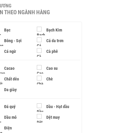
HƯƠNG
IN THEO NGÀNH HÀNG
Bạc
Bạch Kim
Bông - Sợi
Cá da trơn
Cá ngừ
Cà phê
Cacao
Cao su
Chất dẻo
Chè
Da giày
Đá quý
Dầu - Hạt dầu
Dầu mỏ
Dệt may
Điện