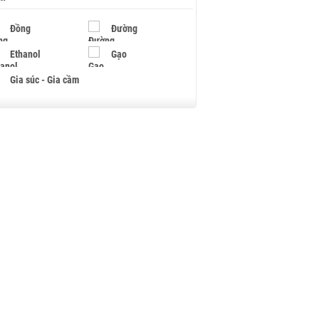
Đồng
Đường
Ethanol
Gạo
Gia súc - Gia cầm
Giấy
Gỗ
Hạt điều
Hồ tiêu - Hạt tiêu
Khí đốt
Kim loại khác
Mắc ca
Muối
Ngũ cốc
Nhựa - Hạt nhựa
Palladium
Phân bón