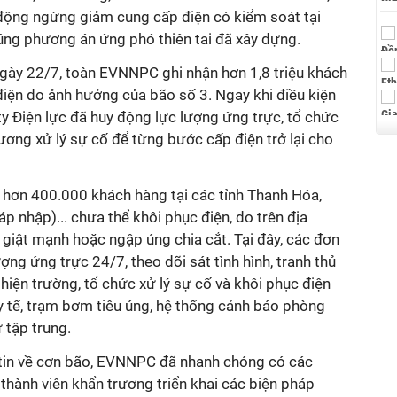
 động ngừng giảm cung cấp điện có kiểm soát tại
úng phương án ứng phó thiên tai đã xây dựng.
ày 22/7, toàn EVNNPC ghi nhận hơn 1,8 triệu khách
điện do ảnh hưởng của bão số 3. Ngay khi điều kiện
 ty Điện lực đã huy động lực lượng ứng trực, tổ chức
rương xử lý sự cố để từng bước cấp điện trở lại cho
n hơn 400.000 khách hàng tại các tỉnh Thanh Hóa,
p nhập)... chưa thể khôi phục điện, do trên địa
 giật mạnh hoặc ngập úng chia cắt. Tại đây, các đơn
ượng ứng trực 24/7, theo dõi sát tình hình, tranh thủ
n hiện trường, tổ chức xử lý sự cố và khôi phục điện
 y tế, trạm bơm tiêu úng, hệ thống cảnh báo phòng
 tập trung.
 tin về cơn bão, EVNNPC đã nhanh chóng có các
 thành viên khẩn trương triển khai các biện pháp