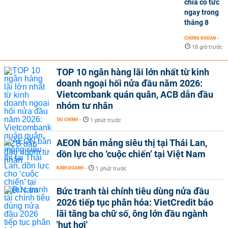
chia cổ tức
ngay trong
tháng 8
CHỨNG KHOÁN
-
18 giờ trước
TOP 10 ngân hàng lãi lớn nhất từ kinh
doanh ngoại hối nửa đầu năm 2026:
Vietcombank quán quân, ACB dẫn đầu
nhóm tư nhân
TÀI CHÍNH
-
1 phút trước
AEON bán mảng siêu thị tại Thái Lan,
dồn lực cho ‘cuộc chiến’ tại Việt Nam
KINH DOANH
-
1 phút trước
Bức tranh tài chính tiêu dùng nửa đầu
2026 tiếp tục phân hóa: VietCredit báo
lãi tăng ba chữ số, ông lớn đầu ngành
'hụt hơi'