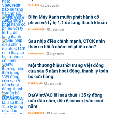
TÀI CHÍNH
-
2 giờ trước
Điện Máy Xanh muốn phát hành cổ
phiếu với tỷ lệ 1:1 để tăng thanh khoản
DOANH NGHIỆP
-
2 giờ trước
Sau nhịp điều chỉnh mạnh, CTCK nhìn
thấy cơ hội ở nhóm cổ phiếu nào?
CHỨNG KHOÁN
-
2 giờ trước
Một thương hiệu thời trang Việt đóng
cửa sau 5 năm hoạt động, thanh lý toàn
bộ cửa hàng
KINH DOANH
-
2 giờ trước
DatVietVAC lãi sau thuế 135 tỷ đồng
nửa đầu năm, dồn 6 concert vào cuối
năm
DOANH NGHIỆP
-
1 phút trước