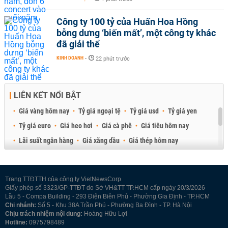
Công ty 100 tỷ của Huấn Hoa Hồng
bỗng dưng ‘biến mất’, một công ty khác
đã giải thể
KINH DOANH
-
22 phút trước
LIÊN KẾT NỔI BẬT
Giá vàng hôm nay
Tỷ giá ngoại tệ
Tỷ giá usd
Tỷ giá yen
Tỷ giá euro
Giá heo hơi
Giá cà phê
Giá tiêu hôm nay
Lãi suất ngân hàng
Giá xăng dầu
Giá thép hôm nay
Giá sầu riêng
Giá thịt heo
Giá gạo
Giá cao su
Best Retail Brokers
Diễn đàn đầu tư Việt Nam 2026
Trang TTĐTTH của công ty VietNewsCorp
Giấy phép số 3323/GP-TTĐT do Sở VH&TT TP.HCM cấp ngày 20/3/2026
Lầu 5 - Compa Building - 293 Điện Biên Phủ - Phường Gia Định - TP.HCM
Chi nhánh:
Số 5 - Khu 38A Trần Phú - Phường Ba Đình - TP. Hà Nội
Chịu trách nhiệm nội dung:
Hoàng Hữu Lợi
Hotline:
0975798489