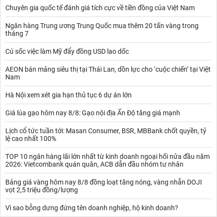
Chuyên gia quốc tế đánh giá tích cực về tiền đồng của Việt Nam
Ngân hàng Trung ương Trung Quốc mua thêm 20 tấn vàng trong
tháng 7
Cú sốc việc làm Mỹ đẩy đồng USD lao dốc
AEON bán mảng siêu thị tại Thái Lan, dồn lực cho ‘cuộc chiến’ tại Việt
Nam
Hà Nội xem xét gia hạn thủ tục 6 dự án lớn
Giá lúa gạo hôm nay 8/8: Gạo nội địa Ấn Độ tăng giá mạnh
Lịch cổ tức tuần tới: Masan Consumer, BSR, MBBank chốt quyền, tỷ
lệ cao nhất 100%
TOP 10 ngân hàng lãi lớn nhất từ kinh doanh ngoại hối nửa đầu năm
2026: Vietcombank quán quân, ACB dẫn đầu nhóm tư nhân
Bảng giá vàng hôm nay 8/8 đồng loạt tăng nóng, vàng nhẫn DOJI
vọt 2,5 triệu đồng/lượng
Vì sao bỗng dưng đứng tên doanh nghiệp, hộ kinh doanh?