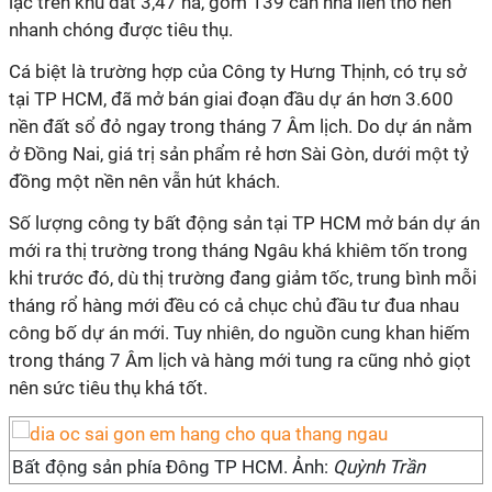
lạc trên khu đất 3,47 ha, gồm 139 căn nhà liền thổ nên
nhanh chóng được tiêu thụ.
Cá biệt là trường hợp của Công ty Hưng Thịnh, có trụ sở
tại TP HCM, đã mở bán giai đoạn đầu dự án hơn 3.600
nền đất sổ đỏ ngay trong tháng 7 Âm lịch. Do dự án nằm
ở Đồng Nai, giá trị sản phẩm rẻ hơn Sài Gòn, dưới một tỷ
đồng một nền nên vẫn hút khách.
Số lượng công ty bất động sản tại TP HCM mở bán dự án
mới ra thị trường trong tháng Ngâu khá khiêm tốn trong
khi trước đó, dù thị trường đang giảm tốc, trung bình mỗi
tháng rổ hàng mới đều có cả chục chủ đầu tư đua nhau
công bố dự án mới. Tuy nhiên, do nguồn cung khan hiếm
trong tháng 7 Âm lịch và hàng mới tung ra cũng nhỏ giọt
nên sức tiêu thụ khá tốt.
Bất động sản phía Đông TP HCM. Ảnh:
Quỳnh Trần