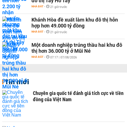
đô thị Tây Hồ Tây
NHÀ ĐẤT
-
21 giờ trước
Khánh Hòa đề xuất làm khu đô thị hỗn
hợp hơn 49.000 tỷ đồng
NHÀ ĐẤT
-
21 giờ trước
Một doanh nghiệp trúng thầu hai khu đô
thị hơn 36.000 tỷ ở Mũi Né
NHÀ ĐẤT
-
07:17 | 07/08/2026
Tin mới
Chuyên gia quốc tế đánh giá tích cực về tiền
đồng của Việt Nam