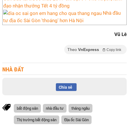
đạo nhận thưởng Tết 4 tỷ đồng
Nhà đầu
tư địa ốc Sài Gòn 'thoáng' hơn Hà Nội
Vũ Lê
Theo
VnExpress
Copy link
NHÀ ĐẤT
Chia sẻ
bất động sản
nhà đầu tư
tháng ngâu
Thị trường bất động sản
Địa ốc Sài Gòn