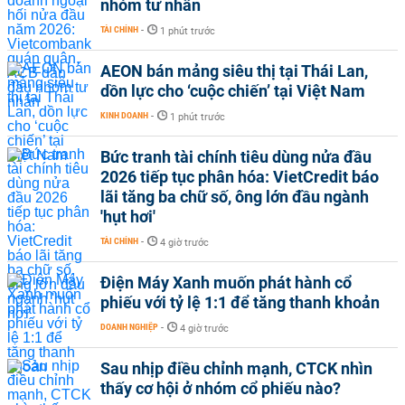
nhóm tư nhân
TÀI CHÍNH
-
1 phút trước
AEON bán mảng siêu thị tại Thái Lan,
dồn lực cho ‘cuộc chiến’ tại Việt Nam
KINH DOANH
-
1 phút trước
Bức tranh tài chính tiêu dùng nửa đầu
2026 tiếp tục phân hóa: VietCredit báo
lãi tăng ba chữ số, ông lớn đầu ngành
'hụt hơi'
TÀI CHÍNH
-
4 giờ trước
Điện Máy Xanh muốn phát hành cổ
phiếu với tỷ lệ 1:1 để tăng thanh khoản
DOANH NGHIỆP
-
4 giờ trước
Sau nhịp điều chỉnh mạnh, CTCK nhìn
thấy cơ hội ở nhóm cổ phiếu nào?