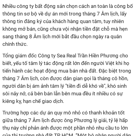
Nhiều công ty bất động sản chọn cách an toàn là công bố
thông tin sơ bộ về dự án mới trong tháng 7 Âm lịch, lấy
thông tin đăng ký của khách hàng quan tâm, tuy nhiên
không mở bán, cũng chưa vội nhận tiền đặt chỗ mà hẹn
sang tháng 8 Âm lịch mới bắt đầu chọn ngày ra quân
chính thức.
Tổng giám đốc Công ty Sea Real Trần Hiền Phương cho
biết, yếu tố tâm lý tác động rất lớn đến người Việt khi họ
tiến hành các hoạt động mua bán nhà đất. Đặc biệt trong
tháng 7 Âm lịch, còn được dân gian gọi là tháng cô hồn,
người dân bị ám ảnh tâm lý "tiền đi dễ khó về", khó sinh
sôi nảy nở, cả bên bán lẫn bên mua đều ít nhiều có sự
kiêng kỵ, hạn chế giao dịch.
Trường hợp các dự án quy mô nhỏ có thanh khoản tốt
giữa tháng 7 Âm lịch được ông Phương lý giải, tỷ lệ hấp
thụ này chỉ phản ánh được một phần nhỏ nhu cầu to lớn
của thị trường nhà đất TP HCM. “Một bộ phận người dân,