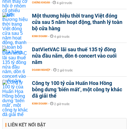
CHỨNG KHOÁN
-
4 giờ trước
Một thương hiệu thời trang Việt đóng
cửa sau 5 năm hoạt động, thanh lý toàn
bộ cửa hàng
KINH DOANH
-
4 giờ trước
DatVietVAC lãi sau thuế 135 tỷ đồng
nửa đầu năm, dồn 6 concert vào cuối
năm
DOANH NGHIỆP
-
2 giờ trước
Công ty 100 tỷ của Huấn Hoa Hồng
bỗng dưng ‘biến mất’, một công ty khác
đã giải thể
KINH DOANH
-
2 giờ trước
LIÊN KẾT NỔI BẬT