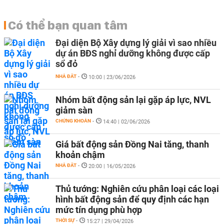
Có thể bạn quan tâm
Đại diện Bộ Xây dựng lý giải vì sao nhiều
dự án BĐS nghỉ dưỡng không được cấp
sổ đỏ
NHÀ ĐẤT
-
10:00 | 23/06/2026
Nhóm bất động sản lại gặp áp lực, NVL
giảm sàn
CHỨNG KHOÁN
-
14:40 | 02/06/2026
Giá bất động sản Đồng Nai tăng, thanh
khoản chậm
NHÀ ĐẤT
-
20:00 | 16/05/2026
Thủ tướng: Nghiên cứu phân loại các loại
hình bất động sản để quy định các hạn
mức tín dụng phù hợp
THỜI SỰ
-
15:27 | 29/04/2026