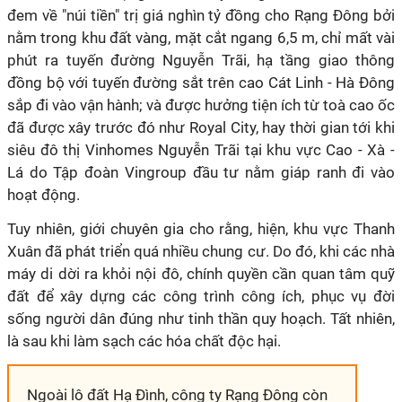
đem về "núi tiền" trị giá nghìn tỷ đồng cho Rạng Đông bởi
nằm trong khu đất vàng, mặt cắt ngang 6,5 m, chỉ mất vài
phút ra tuyến đường Nguyễn Trãi, hạ tầng giao thông
đồng bộ với tuyến đường sắt trên cao Cát Linh - Hà Đông
sắp đi vào vận hành; và được hưởng tiện ích từ toà cao ốc
đã được xây trước đó như Royal City, hay thời gian tới khi
siêu đô thị Vinhomes Nguyễn Trãi tại khu vực Cao - Xà -
Lá do Tập đoàn Vingroup đầu tư nằm giáp ranh đi vào
hoạt động.
Tuy nhiên, giới chuyên gia cho rằng, hiện, khu vực Thanh
Xuân đã phát triển quá nhiều chung cư. Do đó, khi các nhà
máy di dời ra khỏi nội đô, chính quyền cần quan tâm quỹ
đất để xây dựng các công trình công ích, phục vụ đời
sống người dân đúng như tinh thần quy hoạch. Tất nhiên,
là sau khi làm sạch các hóa chất độc hại.
Ngoài lô đất Hạ Đình, công ty Rạng Đông còn