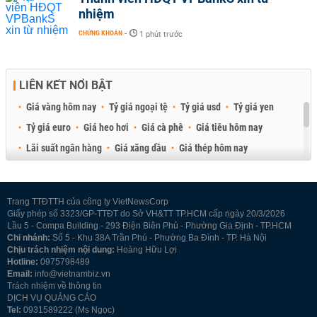
nhiệm
CHỨNG KHOÁN
-
1 phút trước
LIÊN KẾT NỔI BẬT
Giá vàng hôm nay
Tỷ giá ngoại tệ
Tỷ giá usd
Tỷ giá yen
Tỷ giá euro
Giá heo hơi
Giá cà phê
Giá tiêu hôm nay
Lãi suất ngân hàng
Giá xăng dầu
Giá thép hôm nay
Giá sầu riêng
Giá thịt heo
Giá gạo
Giá cao su
Best Retail Brokers
Diễn đàn đầu tư Việt Nam 2026
Trang TTĐTTH của công ty VietNewsCorp
Giấy phép số 3323/GP-TTĐT do Sở VH&TT TP.HCM cấp ngày 20/3/2026
Lầu 5 - Compa Building - 293 Điện Biên Phủ - Phường Gia Định - TP.HCM
Chi nhánh:
Số 5 - Khu 38A Trần Phú - Phường Ba Đình - TP. Hà Nội
Chịu trách nhiệm nội dung:
Hoàng Hữu Lợi
Hotline:
0975798489
Email:
info@vietnambiz.vn
Trách nhiệm về thông tin
DỊCH VỤ QUẢNG CÁO
Tel:
0931589222 (Ms Ngọc)