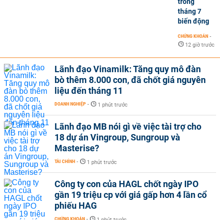
trong
tháng 7
biến động
CHỨNG KHOÁN
-
12 giờ trước
Lãnh đạo Vinamilk: Tăng quy mô đàn
bò thêm 8.000 con, đã chốt giá nguyên
liệu đến tháng 11
DOANH NGHIỆP
-
1 phút trước
Lãnh đạo MB nói gì về việc tài trợ cho
18 dự án Vingroup, Sungroup và
Masterise?
TÀI CHÍNH
-
1 phút trước
Công ty con của HAGL chốt ngày IPO
gần 19 triệu cp với giá gấp hơn 4 lần cổ
phiếu HAG
CHỨNG KHOÁN
-
1 phút trước