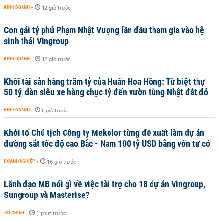
KINH DOANH
-
12 giờ trước
Con gái tỷ phú Phạm Nhật Vượng lần đầu tham gia vào hệ
sinh thái Vingroup
KINH DOANH
-
12 giờ trước
Khối tài sản hàng trăm tỷ của Huấn Hoa Hồng: Từ biệt thự
50 tỷ, dàn siêu xe hàng chục tỷ đến vườn tùng Nhật đắt đỏ
KINH DOANH
-
8 giờ trước
Khởi tố Chủ tịch Công ty Mekolor từng đề xuất làm dự án
đường sắt tốc độ cao Bắc - Nam 100 tỷ USD bằng vốn tự có
DOANH NGHIỆP
-
16 giờ trước
Lãnh đạo MB nói gì về việc tài trợ cho 18 dự án Vingroup,
Sungroup và Masterise?
TÀI CHÍNH
-
1 phút trước