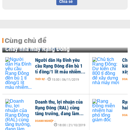
Chia sẻ
Cùng chủ đề
Cháy nhà máy Rạng Đông
Người dân Hạ Đình yêu
Chủ
cầu Rạng Đông đền bù 1
kiế
tỉ đồng/1 lít máu nhiễm...
xây
THỜI SỰ
-
DOANH
15:00 | 06/11/2019
Doanh thu, lợi nhuận của
Rạn
Rạng Đông (RAL) cùng
hai
tăng trưởng, đang làm...
DOANH
DOANH NGHIỆP
-
18:00 | 21/10/2019