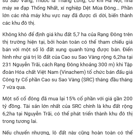
su Sao Vàng, Thuốc lá Thăng Long, Cơ khí Hà Nội, nhà
máy xe đạp Thống Nhất, xí nghiệp Dệt Mùa Đông… Phần
lớn các nhà máy khu vực nay đã được di dời, biến thành
các khu đô thị.
Không khó để định giá khu đất 5,7 ha của Rạng Đông trên
thị trường hiện tại, bởi hoàn toàn có thể tham chiếu giá
bán với một số lô đất xung quanh từng được bán. Điển
hình như giá trị lô đất của Cao su Sao Vàng rộng 6,2ha tại
231 Nguyễn Trãi, cách Rạng Đông khoảng 300 m) khi Tập
đoàn Hóa chất Việt Nam (Vinachem) tổ chức bán đấu giá
Công ty Cổ phần Cao su Sao Vàng (SRC) tháng đầu tháng
7 vừa qua.
Một số cổ đông đã mua lại 15% cổ phần với giá gần 200
tỷ đồng. Tài sản lớn nhất của SRC chính là khu đất rộng
6,2ha tại Nguyễn Trãi, có thể phát triển thành khu đô thị
trong tương lai.
Nếu chuyển nhượng, lô đất này cũng hoàn toàn có thể