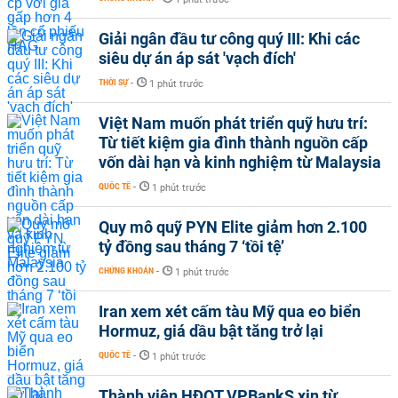
Giải ngân đầu tư công quý III: Khi các
siêu dự án áp sát 'vạch đích'
THỜI SỰ
-
1 phút trước
Việt Nam muốn phát triển quỹ hưu trí:
Từ tiết kiệm gia đình thành nguồn cấp
vốn dài hạn và kinh nghiệm từ Malaysia
QUỐC TẾ
-
1 phút trước
Quy mô quỹ PYN Elite giảm hơn 2.100
tỷ đồng sau tháng 7 ‘tồi tệ’
CHỨNG KHOÁN
-
1 phút trước
Iran xem xét cấm tàu Mỹ qua eo biển
Hormuz, giá dầu bật tăng trở lại
QUỐC TẾ
-
1 phút trước
Thành viên HĐQT VPBankS xin từ