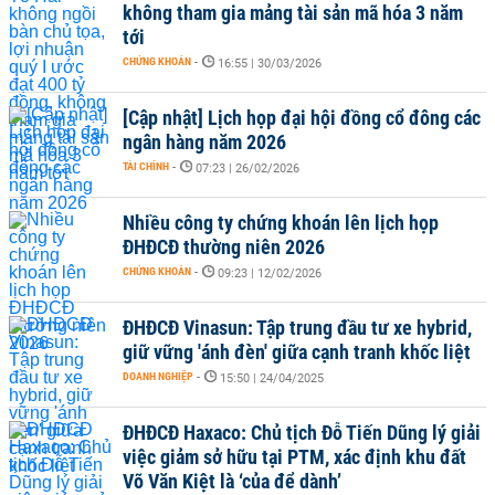
không tham gia mảng tài sản mã hóa 3 năm
tới
CHỨNG KHOÁN
-
16:55 | 30/03/2026
[Cập nhật] Lịch họp đại hội đồng cổ đông các
ngân hàng năm 2026
TÀI CHÍNH
-
07:23 | 26/02/2026
Nhiều công ty chứng khoán lên lịch họp
ĐHĐCĐ thường niên 2026
CHỨNG KHOÁN
-
09:23 | 12/02/2026
ĐHĐCĐ Vinasun: Tập trung đầu tư xe hybrid,
giữ vững 'ánh đèn' giữa cạnh tranh khốc liệt
DOANH NGHIỆP
-
15:50 | 24/04/2025
ĐHĐCĐ Haxaco: Chủ tịch Đỗ Tiến Dũng lý giải
việc giảm sở hữu tại PTM, xác định khu đất
Võ Văn Kiệt là ‘của để dành’