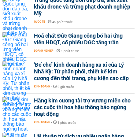
khẩu drone và trừng phạt doanh nghiệp
Mỹ
QUỐC TẾ
-
45 phút trước
Hoá chất Đức Giang công bố hai ứng
viên HĐQT, cổ phiếu DGC tăng trần
DOANH NGHIỆP
-
1 phút trước
'Đế chế’ kinh doanh hàng xa xỉ của Lý
Nhã Kỳ: Từ phân phối, thiết kế kim
cương đến thời trang, phụ kiện cao cấp
KINH DOANH
-
2 giờ trước
Hãng kim cương tài trợ vương miện cho
các cuộc thi hoa hậu thông báo ngừng
hoạt động
KINH DOANH
-
1 phút trước
Lãi thuần từ dịch vụ nhiều ngân hàng