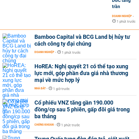
DGC tăng
trần
DOANH NGHIỆP
-
1 phút trước
Bamboo Capital và BCG Land bị hủy tư
cách công ty đại chúng
DOANH NGHIỆP
-
1 phút trước
HoREA: Nghị quyết 21 có thể tạo xung
lực mới, góp phần đưa giá nhà thương
mại về mức hợp lý
NHÀ ĐẤT
-
1 giờ trước
Cổ phiếu VNZ tăng gần 190.000
đồng/cp sau 5 phiên, gấp đôi giá trong
ba tháng
CHỨNG KHOÁN
-
1 phút trước
Trung Quốc tung đòn đáp trả, siết xuất