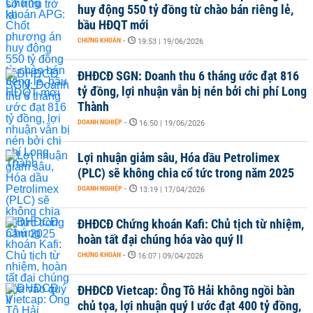
huy động 550 tỷ đồng từ chào bán riêng lẻ,
bầu HĐQT mới
CHỨNG KHOÁN
-
19:53 | 19/06/2026
ĐHĐCĐ SGN: Doanh thu 6 tháng ước đạt 816
tỷ đồng, lợi nhuận vẫn bị nén bởi chi phí Long
Thành
DOANH NGHIỆP
-
16:50 | 19/06/2026
Lợi nhuận giảm sâu, Hóa dầu Petrolimex
(PLC) sẽ không chia cổ tức trong năm 2025
DOANH NGHIỆP
-
13:19 | 17/04/2026
ĐHĐCĐ Chứng khoán Kafi: Chủ tịch từ nhiệm,
hoàn tất đại chúng hóa vào quý II
CHỨNG KHOÁN
-
16:07 | 09/04/2026
ĐHĐCĐ Vietcap: Ông Tô Hải không ngồi bàn
chủ tọa, lợi nhuận quý I ước đạt 400 tỷ đồng,