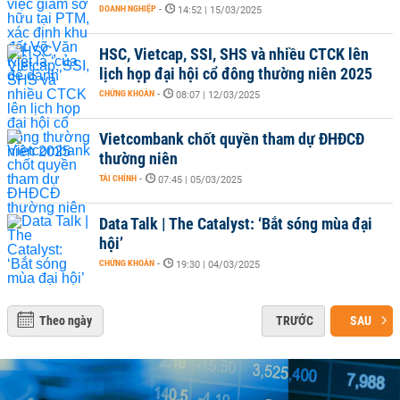
DOANH NGHIỆP
-
14:52 | 15/03/2025
HSC, Vietcap, SSI, SHS và nhiều CTCK lên
lịch họp đại hội cổ đông thường niên 2025
CHỨNG KHOÁN
-
08:07 | 12/03/2025
Vietcombank chốt quyền tham dự ĐHĐCĐ
thường niên
TÀI CHÍNH
-
07:45 | 05/03/2025
Data Talk | The Catalyst: ‘Bắt sóng mùa đại
hội’
CHỨNG KHOÁN
-
19:30 | 04/03/2025
Theo ngày
TRƯỚC
SAU