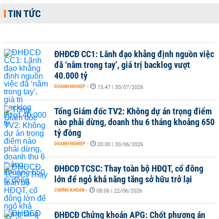
TIN TỨC
ĐHĐCĐ CC1: Lãnh đạo khẳng định nguồn việc
đã ‘nằm trong tay’, giá trị backlog vượt
40.000 tỷ
DOANH NGHIỆP
-
15:47 | 30/07/2026
Tổng Giám đốc TV2: Không dự án trọng điểm
nào phải dừng, doanh thu 6 tháng khoảng 650
tỷ đồng
DOANH NGHIỆP
-
20:00 | 30/06/2026
ĐHĐCĐ TCSC: Thay toàn bộ HĐQT, cổ đông
lớn để ngỏ khả năng tăng sở hữu trở lại
CHỨNG KHOÁN
-
08:06 | 22/06/2026
ĐHĐCĐ Chứng khoán APG: Chốt phương án