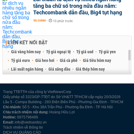
tăng ba chữ số trong nửa đầu năm:
Techcombank dẫn đầu, Big4 tụt hạng
TÀI CHÍNH
-
10 phút trước
LIÊN KẾT NỔI BẬT
Giá vàng hôm nay
Tỷ giá ngoại tệ
Tỷ giá usd
Tỷ giá yen
Tỷ giá euro
Giá heo hơi
Giá cà phê
Giá tiêu hôm nay
Lãi suất ngân hàng
Giá xăng dầu
Giá thép hôm nay
Giá sầu riêng
Giá thịt heo
Giá gạo
Giá cao su
Best Retail Brokers
Diễn đàn đầu tư Việt Nam 2026
Trang TTĐTTH của công ty VietNewsCorp
Giấy phép số 3323/GP-TTĐT do Sở VH&TT TP.HCM cấp ngày 20/3/2026
Lầu 5 - Compa Building - 293 Điện Biên Phủ - Phường Gia Định - TP.HCM
Chi nhánh:
Số 5 - Khu 38A Trần Phú - Phường Ba Đình - TP. Hà Nội
Chịu trách nhiệm nội dung:
Hoàng Hữu Lợi
Hotline:
0975798489
Email:
info@vietnambiz.vn
Trách nhiệm về thông tin
DỊCH VỤ QUẢNG CÁO