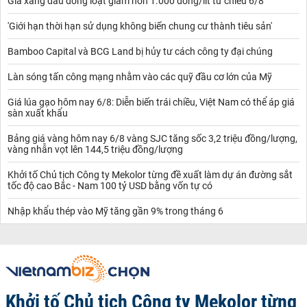
Giá xăng dầu đồng loạt giảm hơn 1.000 đồng/lít từ chiều 6/8
'Giới hạn thời hạn sử dụng không biến chung cư thành tiêu sản'
Bamboo Capital và BCG Land bị hủy tư cách công ty đại chúng
Làn sóng tấn công mạng nhằm vào các quỹ đầu cơ lớn của Mỹ
Giá lúa gạo hôm nay 6/8: Diễn biến trái chiều, Việt Nam có thể áp giá
sàn xuất khẩu
Bảng giá vàng hôm nay 6/8 vàng SJC tăng sốc 3,2 triệu đồng/lượng,
vàng nhẫn vọt lên 144,5 triệu đồng/lượng
Khởi tố Chủ tịch Công ty Mekolor từng đề xuất làm dự án đường sắt
tốc độ cao Bắc - Nam 100 tỷ USD bằng vốn tự có
Nhập khẩu thép vào Mỹ tăng gần 9% trong tháng 6
Khởi tố Chủ tịch Công ty Mekolor từng