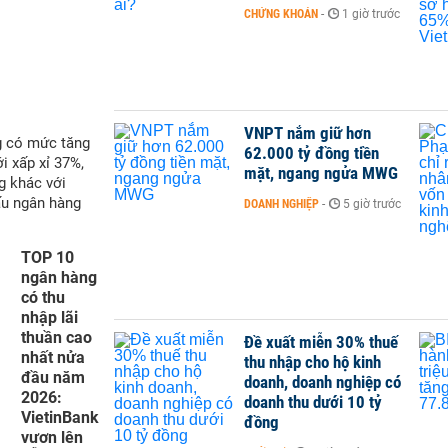
CHỨNG KHOÁN
-
1 giờ trước
VNPT nắm giữ hơn
g có mức tăng
62.000 tỷ đồng tiền
i xấp xỉ 37%,
mặt, ngang ngửa MWG
g khác với
ấu ngân hàng
DOANH NGHIỆP
-
5 giờ trước
TOP 10
ngân hàng
có thu
nhập lãi
thuần cao
Đề xuất miễn 30% thuế
nhất nửa
thu nhập cho hộ kinh
đầu năm
doanh, doanh nghiệp có
2026:
doanh thu dưới 10 tỷ
VietinBank
đồng
vươn lên