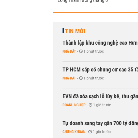
Long Thành trong tháng 6
TIN MỚI
Thành lập khu công nghệ cao Hưn
NHÀ ĐẤT
-
1 phút trước
TP HCM sắp có chung cư cao 35 tầ
NHÀ ĐẤT
-
1 phút trước
EVN đã xóa sạch lỗ lũy kế, thu g
DOANH NGHIỆP
-
1 giờ trước
Tự doanh sang tay gần 700 tỷ đồn
CHỨNG KHOÁN
-
1 giờ trước