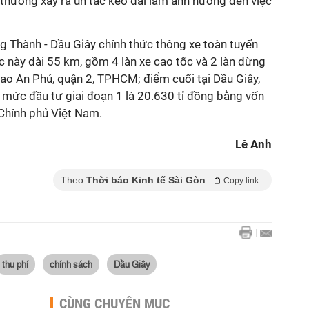
thường xảy ra ùn tắc kéo dài làm ảnh hưởng đến việc
Thành - Dầu Giây chính thức thông xe toàn tuyến
 này dài 55 km, gồm 4 làn xe cao tốc và 2 làn dừng
iao An Phú, quận 2, TPHCM; điểm cuối tại Dầu Giây,
 mức đầu tư giai đoạn 1 là 20.630 tỉ đồng bằng vốn
Chính phủ Việt Nam.
Lê Anh
Theo
Thời báo Kinh tế Sài Gòn
Copy link
thu phí
chính sách
Dầu Giây
CÙNG CHUYÊN MỤC