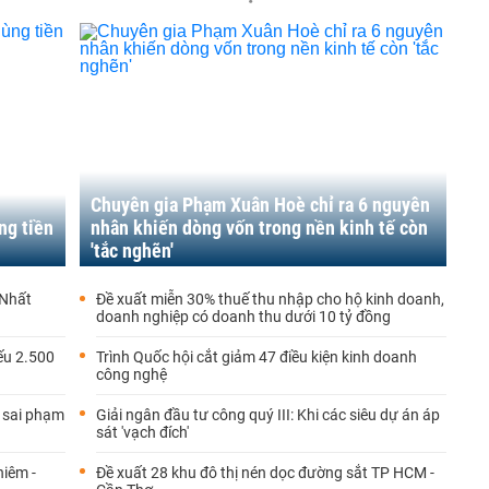
Chuyên gia Phạm Xuân Hoè chỉ ra 6 nguyên
ng tiền
nhân khiến dòng vốn trong nền kinh tế còn
'tắc nghẽn'
 Nhất
Đề xuất miễn 30% thuế thu nhập cho hộ kinh doanh,
doanh nghiệp có doanh thu dưới 10 tỷ đồng
ếu 2.500
Trình Quốc hội cắt giảm 47 điều kiện kinh doanh
công nghệ
a sai phạm
Giải ngân đầu tư công quý III: Khi các siêu dự án áp
sát 'vạch đích'
hiêm -
Đề xuất 28 khu đô thị nén dọc đường sắt TP HCM -