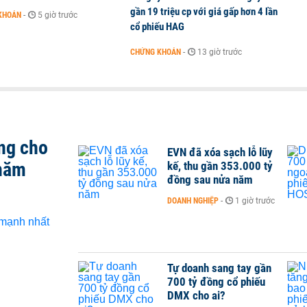
gần 19 triệu cp với giá gấp hơn 4 lần
KHOÁN
-
5 giờ trước
cổ phiếu HAG
CHỨNG KHOÁN
-
13 giờ trước
ng cho
EVN đã xóa sạch lỗ lũy
 năm
kế, thu gần 353.000 tỷ
đồng sau nửa năm
DOANH NGHIỆP
-
1 giờ trước
Tự doanh sang tay gần
700 tỷ đồng cổ phiếu
DMX cho ai?