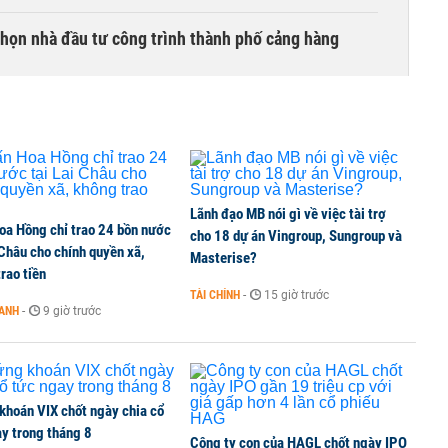
chọn nhà đầu tư công trình thành phố cảng hàng
TCK, ai đã mua vào?
Lãnh đạo MB nói gì về việc tài trợ
oa Hồng chỉ trao 24 bồn nước
ine, lao động công trình đóng BHXH bắt buộc
cho 18 dự án Vingroup, Sungroup và
 Châu cho chính quyền xã,
Masterise?
rao tiền
TÀI CHÍNH
-
15 giờ trước
OANH
-
9 giờ trước
 Văn Khoa bị khởi tố
khoán VIX chốt ngày chia cổ
y trong tháng 8
Công ty con của HAGL chốt ngày IPO