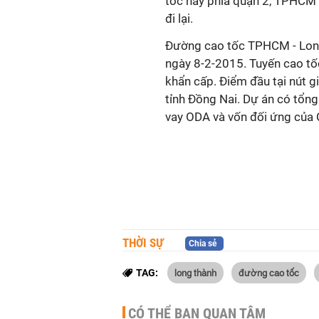
tốc này phía quận 2, TPHCM 
đi lại.
Đường cao tốc TPHCM - Long 
ngày 8-2-2015. Tuyến cao tốc
khẩn cấp. Điểm đầu tại nút g
tỉnh Đồng Nai. Dự án có tổng
vay ODA và vốn đối ứng của 
THỜI SỰ
Chia sẻ
long thành
đường cao tốc
TAG:
CÓ THỂ BẠN QUAN TÂM