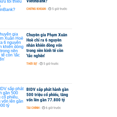
VietinBank?
CHỨNG KHOÁN
-
5 giờ trước
Chuyên gia Phạm Xuân
Hoè chỉ ra 6 nguyên
nhân khiến dòng vốn
trong nền kinh tế còn
'tắc nghẽn'
THỜI SỰ
-
5 giờ trước
BIDV sắp phát hành gần
500 triệu cổ phiếu, tăng
vốn lên gần 77.800 tỷ
TÀI CHÍNH
-
6 giờ trước