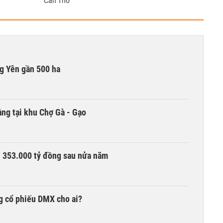
Cần Thơ
g Yên gần 500 ha
ng tại khu Chợ Gà - Gạo
ần 353.000 tỷ đồng sau nửa năm
g cổ phiếu DMX cho ai?