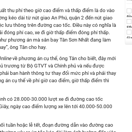
ất thu phí theo giờ cao điểm và thấp điểm là do vào
ường kéo dài từ nút giao An Phú, quận 2 đến nút giao
ệc lưu thông trên đường cao tốc. Điều này có nghĩa là
i đóng phí cao, xe đi giờ thấp điểm đóng phí thấp.
như phương án mà sân bay Tân Sơn Nhất đang làm
ay”, ông Tân cho hay.
nline
về phương án cụ thể, ông Tân cho biết, đây mới
 chủ trương từ Bộ GTVT và Chính phủ và nếu được
phải ban hành thông tư thay đổi mức phí và phải thay
g án cụ thể về phí giờ cao điểm, giờ thấp điểm thì
nh có 28.000-30.000 lượt xe đi đường cao tốc
ây, ngày cao điểm lượng xe lên tới 40.000-50.000
uối tuần hoặc lễ tết, đoạn đường dẫn vào đường cao