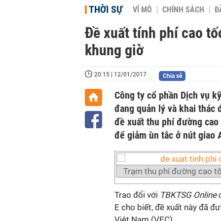
THỜI SỰ
VĨ MÔ
CHÍNH SÁCH
Đ
Đề xuất tính phí cao t
khung giờ
20:15 | 12/01/2017
Chia sẻ
Công ty cổ phần Dịch vụ kỹ
đang quản lý và khai thác
đề xuất thu phí đường cao
để giảm ùn tắc ở nút giao 
Trạm thu phí đường cao t
Trao đổi với
TBKTSG Online
c
E cho biết, đề xuất này đã đ
Việt Nam (VEC).