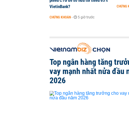
phiếu CTG để sở hữu tối thiểu 65%
VietinBank?
CHỨNG 
CHỨNG KHOÁN
-
5 giờ trước
Top ngân hàng tăng trưở
vay mạnh nhất nửa đầu
2026