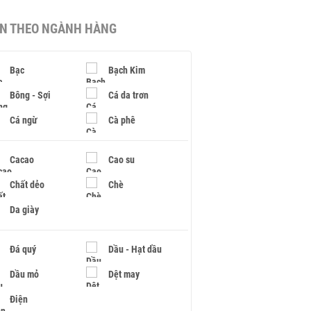
IN THEO NGÀNH HÀNG
Bạc
Bạch Kim
Bông - Sợi
Cá da trơn
Cá ngừ
Cà phê
Cacao
Cao su
Chất dẻo
Chè
Da giày
Đá quý
Dầu - Hạt dầu
Dầu mỏ
Dệt may
Điện