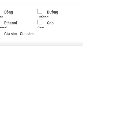
Đồng
Đường
Ethanol
Gạo
Gia súc - Gia cầm
Giấy
Gỗ
Hạt điều
Hồ tiêu - Hạt tiêu
Khí đốt
Kim loại khác
Mắc ca
Muối
Ngũ cốc
Nhựa - Hạt nhựa
Palladium
Phân bón