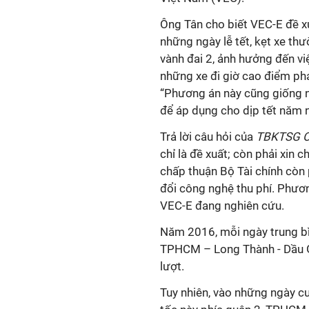
Ông Tân cho biết VEC-E đề xu
những ngày lễ tết, kẹt xe th
vành đai 2, ảnh hưởng đến vi
những xe đi giờ cao điểm phả
“Phương án này cũng giống 
để áp dụng cho dịp tết năm n
Trả lời câu hỏi của
TBKTSG O
chỉ là đề xuất; còn phải xin
chấp thuận Bộ Tài chính còn 
đổi công nghệ thu phí. Phươn
VEC-E đang nghiên cứu.
Năm 2016, mỗi ngày trung bì
TPHCM – Long Thành - Dầu Gi
lượt.
Tuy nhiên, vào những ngày c