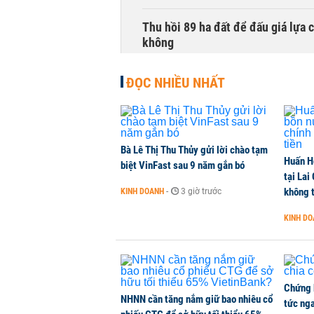
Thu hồi 89 ha đất để đấu giá lựa 
không
NHÀ ĐẤT
-
1 giờ trước
ĐỌC NHIỀU NHẤT
Dòng tiền ngoại bất ngờ trở lại T
CHỨNG KHOÁN
-
1 giờ trước
Bà Lê Thị Thu Thủy gửi lời chào tạm
Huấn H
Kiến nghị đưa người bán hàng onl
biệt VinFast sau 9 năm gắn bó
tại Lai
THỜI SỰ
-
1 giờ trước
không t
KINH DOANH
-
3 giờ trước
KINH D
TikToker Khánh Sky, Vua Quạt, Hồ
KINH DOANH
-
1 giờ trước
Chứng 
NHNN cần tăng nắm giữ bao nhiêu cổ
tức nga