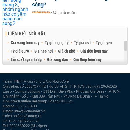
sóng?
CHỨNG KHOÁN
-
1 phút trước
LIÊN KẾT NỔI BẬT
Giá vàng hôm nay
Tỷ giá ngoại tệ
Tỷ giá usd
Tỷ giá yen
Tỷ giá euro
Giá heo hơi
Giá cà phê
Giá tiêu hôm nay
Lãi suất ngân hàng
Giá xăng dầu
Giá thép hôm nay
Giá sầu riêng
Giá thịt heo
Giá gạo
Giá cao su
Best Retail Brokers
Diễn đàn đầu tư Việt Nam 2026
Trang TTĐTTH của công ty VietNewsCorp
Giấy phép số 3323/GP-TTĐT do Sở VH&TT TP.HCM cấp ngày 20/3/2026
Lầu 5 - Compa Building - 293 Điện Biên Phủ - Phường Gia Định - TP.HCM
Chi nhánh:
Số 5 - Khu 38A Trần Phú - Phường Ba Đình - TP. Hà Nội
Chịu trách nhiệm nội dung:
Hoàng Hữu Lợi
Hotline:
0975798489
Email:
info@vietnambiz.vn
Trách nhiệm về thông tin
DỊCH VỤ QUẢNG CÁO
Tel:
0931589222 (Ms Ngọc)