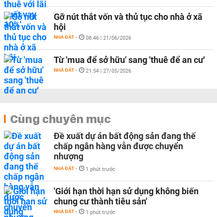
Gỡ nút thắt vốn và thủ tục cho nhà ở xã
hội
NHÀ ĐẤT
-
08:46 | 21/06/2026
Từ 'mua để sở hữu' sang 'thuê để an cư'
NHÀ ĐẤT
-
21:54 | 27/05/2026
Cùng chuyên mục
Đề xuất dự án bất động sản đang thế
chấp ngân hàng vẫn được chuyển
nhượng
NHÀ ĐẤT
-
1 phút trước
'Giới hạn thời hạn sử dụng không biến
chung cư thành tiêu sản'
NHÀ ĐẤT
-
1 phút trước