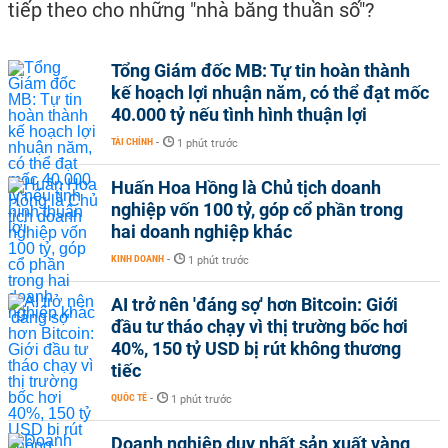
tiếp theo cho những "nhà băng thuần số"?
Tổng Giám đốc MB: Tự tin hoàn thành
kế hoạch lợi nhuận năm, có thể đạt mốc
40.000 tỷ nếu tình hình thuận lợi
TÀI CHÍNH
-
1 phút trước
Huấn Hoa Hồng là Chủ tịch doanh
nghiệp vốn 100 tỷ, góp cổ phần trong
hai doanh nghiệp khác
KINH DOANH
-
1 phút trước
AI trở nên 'đáng sợ' hơn Bitcoin: Giới
đầu tư tháo chạy vì thị trường bốc hơi
40%, 150 tỷ USD bị rút không thương
tiếc
QUỐC TẾ
-
1 phút trước
Doanh nghiệp duy nhất sản xuất vàng