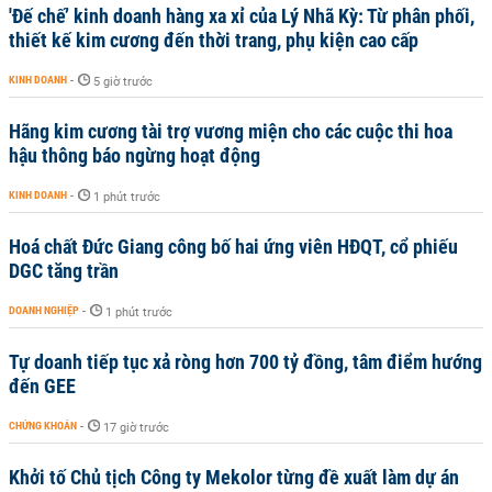
'Đế chế’ kinh doanh hàng xa xỉ của Lý Nhã Kỳ: Từ phân phối,
thiết kế kim cương đến thời trang, phụ kiện cao cấp
KINH DOANH
-
5 giờ trước
Hãng kim cương tài trợ vương miện cho các cuộc thi hoa
hậu thông báo ngừng hoạt động
KINH DOANH
-
1 phút trước
Hoá chất Đức Giang công bố hai ứng viên HĐQT, cổ phiếu
DGC tăng trần
DOANH NGHIỆP
-
1 phút trước
Tự doanh tiếp tục xả ròng hơn 700 tỷ đồng, tâm điểm hướng
đến GEE
CHỨNG KHOÁN
-
17 giờ trước
Khởi tố Chủ tịch Công ty Mekolor từng đề xuất làm dự án