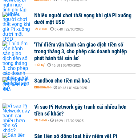
19:57 | 26/03/2025
Nhiều người chơi thất vọng khi giá Pi xuống
dưới một USD
TÀI CHÍNH
-
07:40 | 22/03/2025
'Thí điểm vận hành sàn giao dịch tiền số
trong tháng 3, cho phép các doanh nghiệp
phát hành tài sản ảo'
THỜI SỰ
-
16:58 | 05/03/2025
Sandbox cho tiền mã hoá
KINH DOANH
-
09:43 | 01/03/2025
Vì sao Pi Network gây tranh cãi nhiều hơn
tiền số khác?
TÀI CHÍNH
-
16:29 | 17/02/2025
Sàn tiền số đồng loạt hủy niêm yết Pi