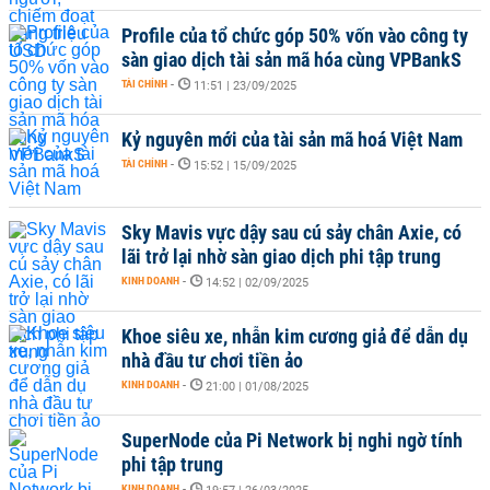
Profile của tổ chức góp 50% vốn vào công ty
sàn giao dịch tài sản mã hóa cùng VPBankS
TÀI CHÍNH
-
11:51 | 23/09/2025
Kỷ nguyên mới của tài sản mã hoá Việt Nam
TÀI CHÍNH
-
15:52 | 15/09/2025
Sky Mavis vực dậy sau cú sảy chân Axie, có
lãi trở lại nhờ sàn giao dịch phi tập trung
KINH DOANH
-
14:52 | 02/09/2025
Khoe siêu xe, nhẫn kim cương giả để dẫn dụ
nhà đầu tư chơi tiền ảo
KINH DOANH
-
21:00 | 01/08/2025
SuperNode của Pi Network bị nghi ngờ tính
phi tập trung
KINH DOANH
-