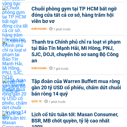
Chuỗi phòng gym tại TP HCM bất ngờ
đóng cửa tất cả cơ sở, hàng trăm hội
viên bơ vơ
KINH DOANH
-
1 phút trước
Thanh tra Chính phủ chỉ ra loạt vi phạm
tại Bảo Tín Mạnh Hải, Mi Hồng, PNJ,
SJC, DOJI, chuyển hồ sơ sang Bộ Công
an
KINH DOANH
-
7 giờ trước
Tập đoàn của Warren Buffett mua ròng
gần 20 tỷ USD cổ phiếu, chấm dứt chuỗi
bán ròng 14 quý
QUỐC TẾ
-
1 phút trước
Lịch cổ tức tuần tới: Masan Consumer,
BSR, MB chốt quyền, tỷ lệ cao nhất
100%