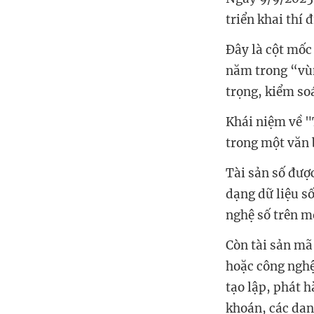
triển khai thí 
Đây là cột mốc 
năm trong “vùn
trọng, kiểm so
Khái niệm về "
trong một văn 
Tài sản số được
dạng dữ liệu số
nghệ số trên m
Còn tài sản mã
hoặc công nghệ 
tạo lập, phát 
khoán, các dạn