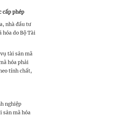
c cấp phép
a, nhà đầu tư
ã hóa do Bộ Tài
 vụ tài sản mã
 mã hóa phải
heo tính chất,
nh nghiệp
ài sản mã hóa