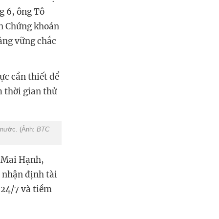
g 6, ô
ng Tô
an Chứng khoán
tảng vững chắc
ực cần thiết để
 thời gian thử
 nước. (Ảnh:
BTC
n Mai Hạnh,
 nhận định tài
 24/7 và tiềm