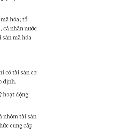
 mã hóa; tổ
c, cá nhân nước
ài sản mã hóa
i có tài sản cơ
p định.
ý hoạt động
à nhóm tài sản
chức cung cấp