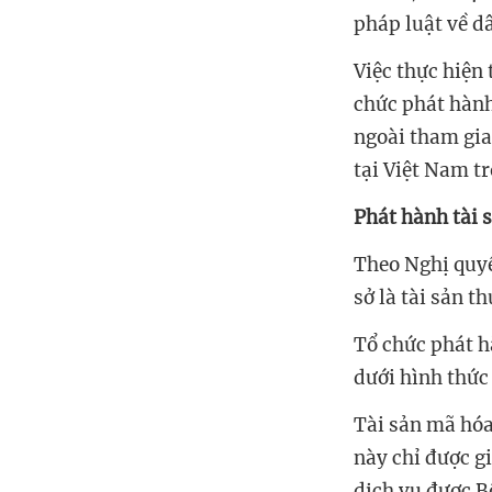
pháp luật về dâ
Việc thực hiện
chức phát hành
ngoài tham gia
tại Việt Nam t
Phát hành tài 
Theo Nghị quyết
sở là tài sản 
Tổ chức phát h
dưới hình
thức
Tài sản mã hóa
này
chỉ được gi
dịch vụ được B