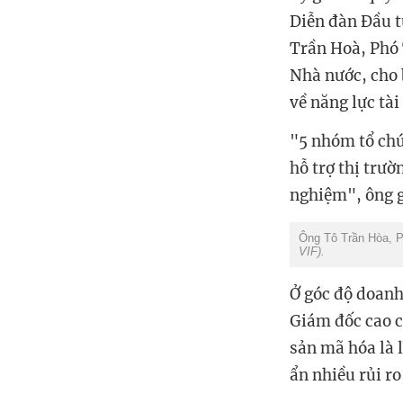
Diễn đàn Đầu t
Trần Hoà, Phó 
Nhà nước,
cho 
về năng lực tài
"5 nhóm tổ chứ
hỗ trợ thị trư
nghiệm", ông g
Ông Tô Trần Hòa, P
VIF).
Ở góc độ doanh
Giám đốc cao c
sản mã hóa là l
ẩn nhiều rủi ro