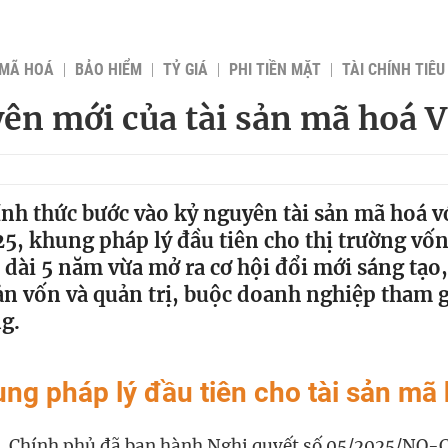
 MÃ HOÁ
BẢO HIỂM
TỶ GIÁ
PHI TIỀN MẶT
TÀI CHÍNH TIÊ
ên mới của tài sản mã hoá 
nh thức bước vào kỷ nguyên tài sản mã hoá v
5, khung pháp lý đầu tiên cho thị trường vố
 dài 5 năm vừa mở ra cơ hội đổi mới sáng tạo,
n vốn và quản trị, buộc doanh nghiệp tham g
g.
ng pháp lý đầu tiên cho tài sản mã
, Chính phủ đã ban hành Nghị quyết số 05/2025/NQ-C