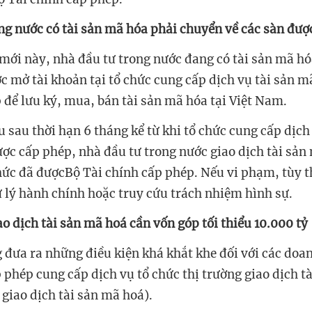
ng nước có
tài sản mã hóa phải chuyển về các sàn đượ
mới này, nhà đầu tư trong nước đang có tài sản mã hó
c mở tài khoản tại tổ chức cung cấp dịch vụ tài sản m
 để lưu ký, mua, bán tài sản mã hóa tại Việt Nam.
 sau thời hạn 6 tháng kể từ khi tổ chức cung cấp dịch
ược cấp phép, nhà đầu tư trong nước giao dịch tài sản
hức đã đượcBộ Tài chính cấp phép. Nếu vi phạm, tùy t
ử lý hành chính hoặc truy cứu trách nhiệm hình sự.
o dịch tài sản mã hoá cần vốn góp tối thiểu 10.000 tỷ
 đưa ra những điều kiện khá khắt khe đối với các doa
phép cung cấp dịch vụ tổ chức thị trường giao dịch t
 giao dịch tài sản mã hoá).