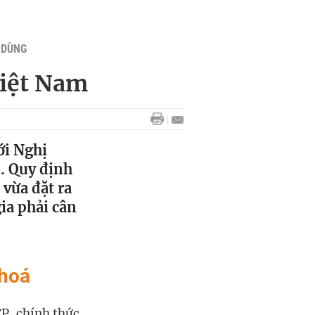
U DÙNG
Việt Nam
ới Nghị
n. Quy định
 vừa đặt ra
ia phải cân
 hoá
P, chính thức