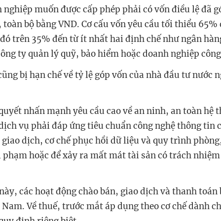
 nghiệp muốn được cấp phép phải có vốn điều lệ đã gó
, toàn bộ bằng VND. Cơ cấu vốn yêu cầu tối thiểu 65% 
 đó trên 35% đến từ ít nhất hai định chế như ngân hàn
ông ty quản lý quỹ, bảo hiểm hoặc doanh nghiệp công
ũng bị hạn chế về tỷ lệ góp vốn của nhà đầu tư nước n
 quyết nhấn mạnh yêu cầu cao về an ninh, an toàn hệ t
dịch vụ phải đáp ứng tiêu chuẩn công nghệ thông tin c
 giao dịch, cơ chế phục hồi dữ liệu và quy trình phòng
vi phạm hoặc để xảy ra mất mát tài sản có trách nhiệm
này, các hoạt động chào bán, giao dịch và thanh toán 
 Nam. Về thuế, trước mắt áp dụng theo cơ chế dành c