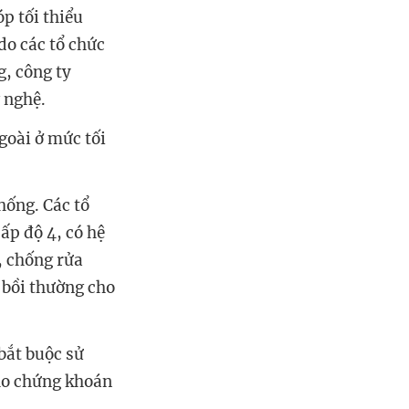
p tối thiểu
do các tổ chức
g, công ty
 nghệ.
goài ở mức tối
hống. Các tổ
ấp độ 4, có hệ
, chống rửa
 bồi thường cho
bắt buộc sử
ho chứng khoán