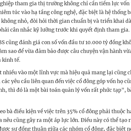
ghiệp tham gia thị trường không chỉ cần tiềm lực vố
hiêm túc vào hạ tầng công nghệ, đặc biệt là hệ thống b
 không nhỏ, đòi hỏi thời gian chuẩn bị và triển khai dà
hải cân nhắc kỹ lưỡng trước khi quyết định tham gia.
S cũng đánh giá con số vốn đầu tư 10.000 tỷ đồng kh
làm sao để vừa đảm bảo được câu chuyện vận hành vừ
 kinh tế.
ất nhiều vào một lĩnh vực mà hiệu quả mang lại cũng c
i các yêu cầu liên quan đến việc cổ đông góp vốn họ c
nh, thì đó là một bài toán quản lý vốn rất phức tạp", 
heo bà điều kiện về việc trên 35% cổ đông phải thuộc 
nêu cũng gây ra một áp lực lớn. Điều này có thể tạo r
 được sự đồng thuận giữa các nhóm cổ đông, đặc biệt n