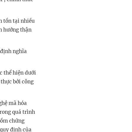
n tồn tại nhiều
h hướng thận
 định nghĩa
c thể hiện dưới
 thực bởi công
nghệ mã hóa
trong quá trình
 gồm chứng
 quy định của