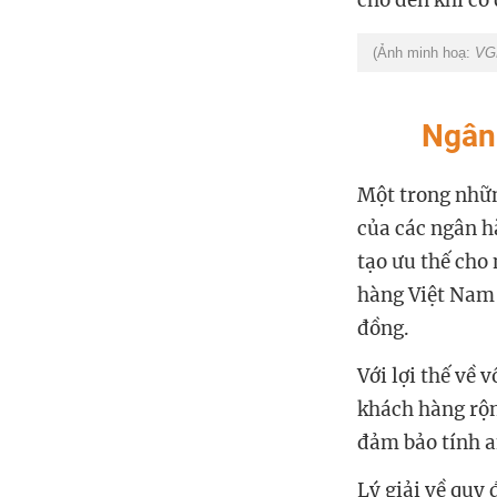
cho đến khi có 
(Ảnh minh hoạ:
VG
Ngân
Một trong nhữ
của các ngân h
tạo ưu thế cho
hàng Việt Nam 
đồng.
Với lợi thế về 
khách hàng rộn
đảm bảo tính a
Lý giải về quy