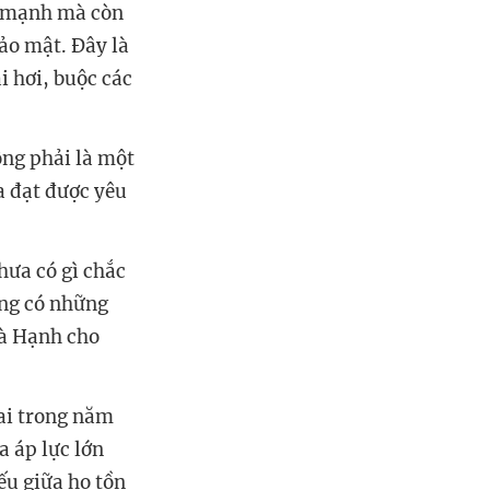
n mạnh mà còn
ảo mật. Đây là
i hơi, buộc các
ông phải là một
a đạt được yêu
hưa có gì chắc
ũng có những
bà Hạnh cho
hai trong năm
a áp lực lớn
ếu giữa họ tồn