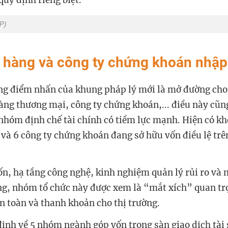
quy định riêng biệt.
P)
 hàng và công ty chứng khoán nhập
ng điểm nhấn của khung pháp lý mới là mở đường cho
àng thương mại, công ty chứng khoán,... điều này cũn
 nhóm định chế tài chính có tiềm lực mạnh. Hiện có k
và 6 công ty chứng khoán đang sở hữu vốn điều lệ trê
vốn, hạ tầng công nghệ, kinh nghiệm quản lý rủi ro và
g, nhóm tổ chức này được xem là “mắt xích” quan trọ
n toàn và thanh khoản cho thị trường.
 định về 5 nhóm ngành góp vốn trong sàn giao dịch tài