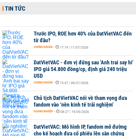
TIN TỨC
Trước IPO, ROE hơn 40% của DatVietVAC đến
từ đâu?
CHỨNG KHOÁN
-
17:19 | 11/07/2026
DatVietVAC - đơn vị đứng sau 'Anh trai say hi'
IPO giá 54.800 đồng/cp, định giá 240 triệu
USD
CHỨNG KHOÁN
-
15:47 | 08/07/2026
Chủ tịch DatVietVAC nói về tham vọng đưa
fandom vào ‘nền kinh tế trải nghiệm’
DOANH NGHIỆP
-
08:27 | 19/05/2026
DatVietVAC: Mô hình IP, fandom mở đường
cho kế hoạch đưa cổ phiếu lên sàn chứng