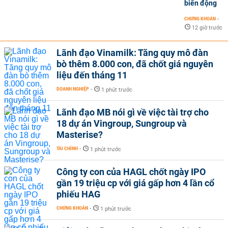
biến động
CHỨNG KHOÁN
-
12 giờ trước
Lãnh đạo Vinamilk: Tăng quy mô đàn
bò thêm 8.000 con, đã chốt giá nguyên
liệu đến tháng 11
DOANH NGHIỆP
-
1 phút trước
Lãnh đạo MB nói gì về việc tài trợ cho
18 dự án Vingroup, Sungroup và
Masterise?
TÀI CHÍNH
-
1 phút trước
Công ty con của HAGL chốt ngày IPO
gần 19 triệu cp với giá gấp hơn 4 lần cổ
phiếu HAG
CHỨNG KHOÁN
-
1 phút trước