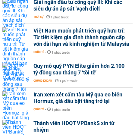
Giải ngân đầu tư công quý III: Khi các
siêu dự án áp sát 'vạch đích'
THỜI SỰ
-
1 phút trước
Việt Nam muốn phát triển quỹ hưu trí:
Từ tiết kiệm gia đình thành nguồn cấp
vốn dài hạn và kinh nghiệm từ Malaysia
QUỐC TẾ
-
1 phút trước
Quy mô quỹ PYN Elite giảm hơn 2.100
tỷ đồng sau tháng 7 ‘tồi tệ’
CHỨNG KHOÁN
-
1 phút trước
Iran xem xét cấm tàu Mỹ qua eo biển
Hormuz, giá dầu bật tăng trở lại
QUỐC TẾ
-
1 phút trước
Thành viên HĐQT VPBankS xin từ
nhiệm