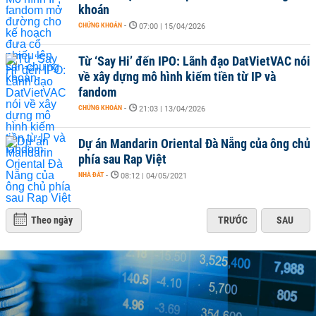
khoán
CHỨNG KHOÁN
-
07:00 | 15/04/2026
Từ ‘Say Hi’ đến IPO: Lãnh đạo DatVietVAC nói
về xây dựng mô hình kiếm tiền từ IP và
fandom
CHỨNG KHOÁN
-
21:03 | 13/04/2026
Dự án Mandarin Oriental Đà Nẵng của ông chủ
phía sau Rap Việt
NHÀ ĐẤT
-
08:12 | 04/05/2021
Theo ngày
TRƯỚC
SAU