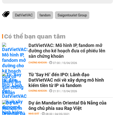
DatVietVAC
fandom
Saigontourist Group
Có thể bạn quan tâm
DatVietVAC: Mô hình IP, fandom mở
đường cho kế hoạch đưa cổ phiếu lên
sàn chứng khoán
CHỨNG KHOÁN
-
07:00 | 15/04/2026
Từ ‘Say Hi’ đến IPO: Lãnh đạo
DatVietVAC nói về xây dựng mô hình
kiếm tiền từ IP và fandom
CHỨNG KHOÁN
-
21:51 | 13/04/2026
Dự án Mandarin Oriental Đà Nẵng của
ông chủ phía sau Rap Việt
NHÀ ĐẤT
-
08:00 | 04/05/2021