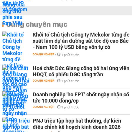
Cùng chuyên mục
Khởi tố Chủ tịch Công ty Mekolor từng đề
xuất làm dự án đường sắt tốc độ cao Bắc
- Nam 100 tỷ USD bằng vốn tự có
DOANH NGHIỆP
-
1 phút trước
Hoá chất Đức Giang công bố hai ứng viên
HĐQT, cổ phiếu DGC tăng trần
DOANH NGHIỆP
-
1 phút trước
Doanh nghiệp 'họ FPT' chốt ngày nhận cổ
tức 10.000 đồng/cp
DOANH NGHIỆP
-
1 phút trước
PNJ triệu tập họp bất thường, dự kiến
điều chỉnh kế hoạch kinh doanh 2026