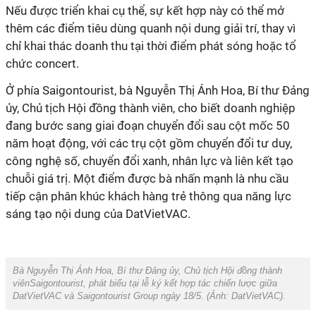
Nếu được triển khai cụ thể, sự kết hợp này có thể mở
thêm các điểm tiêu dùng quanh nội dung giải trí, thay vì
chỉ khai thác doanh thu tại thời điểm phát sóng hoặc tổ
chức concert.
Ở phía Saigontourist, bà Nguyễn Thị Ánh Hoa, Bí thư Đảng
ủy, Chủ tịch Hội đồng thành viên, cho biết doanh nghiệp
đang bước sang giai đoạn chuyển đổi sau cột mốc 50
năm hoạt động, với các trụ cột gồm chuyển đổi tư duy,
công nghệ số, chuyển đổi xanh, nhân lực và liên kết tạo
chuỗi giá trị. Một điểm được bà nhấn mạnh là nhu cầu
tiếp cận phân khúc khách hàng trẻ thông qua năng lực
sáng tạo nội dung của DatVietVAC.
Bà Nguyễn Thị Ánh Hoa, Bí thư Đảng ủy, Chủ tịch Hội đồng thành
viênSaigontourist, phát biểu tại lễ ký kết hợp tác chiến lược giữa
DatVietVAC và Saigontourist Group ngày 18/5. (Ảnh: DatVietVAC).