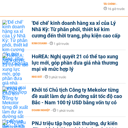
TÀI CHÍNH
-
16 giờ trước
'Đế chế’ kinh doanh hàng xa xỉ của Lý
Nhã Kỳ: Từ phân phối, thiết kế kim
cương đến thời trang, phụ kiện cao cấp
KINH DOANH
-
1 giờ trước
HoREA: Nghị quyết 21 có thể tạo xung
lực mới, góp phần đưa giá nhà thương
mại về mức hợp lý
NHÀ ĐẤT
-
3 phút trước
Khởi tố Chủ tịch Công ty Mekolor từng
đề xuất làm dự án đường sắt tốc độ cao
Bắc - Nam 100 tỷ USD bằng vốn tự có
DOANH NGHIỆP
-
1 phút trước
PNJ triệu tập họp bất thường, dự kiến