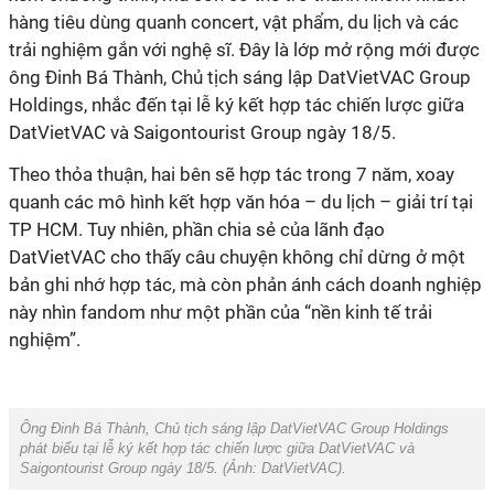
hàng tiêu dùng quanh concert, vật phẩm, du lịch và các
trải nghiệm gắn với nghệ sĩ. Đây là lớp mở rộng mới được
ông Đinh Bá Thành, Chủ tịch sáng lập DatVietVAC Group
Holdings, nhắc đến tại lễ ký kết hợp tác chiến lược giữa
DatVietVAC và Saigontourist Group ngày 18/5.
Theo thỏa thuận, hai bên sẽ hợp tác trong 7 năm, xoay
quanh các mô hình kết hợp văn hóa – du lịch – giải trí tại
TP HCM. Tuy nhiên, phần chia sẻ của lãnh đạo
DatVietVAC cho thấy câu chuyện không chỉ dừng ở một
bản ghi nhớ hợp tác, mà còn phản ánh cách doanh nghiệp
này nhìn fandom như một phần của “nền kinh tế trải
nghiệm”.
Ông Đinh Bá Thành, Chủ tịch sáng lập DatVietVAC Group Holdings
phát biểu tại lễ ký kết hợp tác chiến lược giữa DatVietVAC và
Saigontourist Group ngày 18/5. (Ảnh: DatVietVAC).