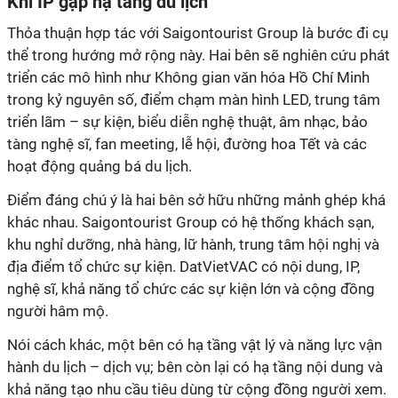
Khi IP gặp hạ tầng du lịch
Thỏa thuận hợp tác với Saigontourist Group là bước đi cụ
thể trong hướng mở rộng này. Hai bên sẽ nghiên cứu phát
triển các mô hình như Không gian văn hóa Hồ Chí Minh
trong kỷ nguyên số, điểm chạm màn hình LED, trung tâm
triển lãm – sự kiện, biểu diễn nghệ thuật, âm nhạc, bảo
tàng nghệ sĩ, fan meeting, lễ hội, đường hoa Tết và các
hoạt động quảng bá du lịch.
Điểm đáng chú ý là hai bên sở hữu những mảnh ghép khá
khác nhau. Saigontourist Group có hệ thống khách sạn,
khu nghỉ dưỡng, nhà hàng, lữ hành, trung tâm hội nghị và
địa điểm tổ chức sự kiện. DatVietVAC có nội dung, IP,
nghệ sĩ, khả năng tổ chức các sự kiện lớn và cộng đồng
người hâm mộ.
Nói cách khác, một bên có hạ tầng vật lý và năng lực vận
hành du lịch – dịch vụ; bên còn lại có hạ tầng nội dung và
khả năng tạo nhu cầu tiêu dùng từ cộng đồng người xem.