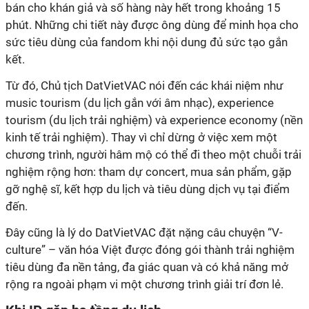
bán cho khán giả và số hàng này hết trong khoảng 15
phút. Những chi tiết này được ông dùng để minh họa cho
sức tiêu dùng của fandom khi nội dung đủ sức tạo gắn
kết.
Từ đó, Chủ tịch DatVietVAC nói đến các khái niệm như
music tourism (du lịch gắn với âm nhạc), experience
tourism (du lịch trải nghiệm) và experience economy (nền
kinh tế trải nghiệm). Thay vì chỉ dừng ở việc xem một
chương trình, người hâm mộ có thể đi theo một chuỗi trải
nghiệm rộng hơn: tham dự concert, mua sản phẩm, gặp
gỡ nghệ sĩ, kết hợp du lịch và tiêu dùng dịch vụ tại điểm
đến.
Đây cũng là lý do DatVietVAC đặt nặng câu chuyện “V-
culture” – văn hóa Việt được đóng gói thành trải nghiệm
tiêu dùng đa nền tảng, đa giác quan và có khả năng mở
rộng ra ngoài phạm vi một chương trình giải trí đơn lẻ.