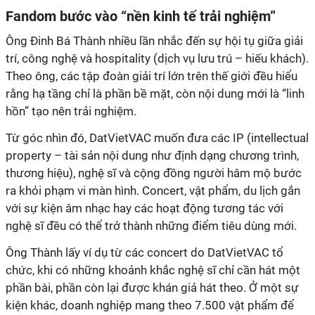
Fandom bước vào “nền kinh tế trải nghiệm”
Ông Đinh Bá Thành nhiều lần nhắc đến sự hội tụ giữa giải
trí, công nghệ và hospitality (dịch vụ lưu trú – hiếu khách).
Theo ông, các tập đoàn giải trí lớn trên thế giới đều hiểu
rằng hạ tầng chỉ là phần bề mặt, còn nội dung mới là “linh
hồn” tạo nên trải nghiệm.
Từ góc nhìn đó, DatVietVAC muốn đưa các IP (intellectual
property – tài sản nội dung như định dạng chương trình,
thương hiệu), nghệ sĩ và cộng đồng người hâm mộ bước
ra khỏi phạm vi màn hình. Concert, vật phẩm, du lịch gắn
với sự kiện âm nhạc hay các hoạt động tương tác với
nghệ sĩ đều có thể trở thành những điểm tiêu dùng mới.
Ông Thành lấy ví dụ từ các concert do DatVietVAC tổ
chức, khi có những khoảnh khắc nghệ sĩ chỉ cần hát một
phần bài, phần còn lại được khán giả hát theo. Ở một sự
kiện khác, doanh nghiệp mang theo 7.500 vật phẩm để