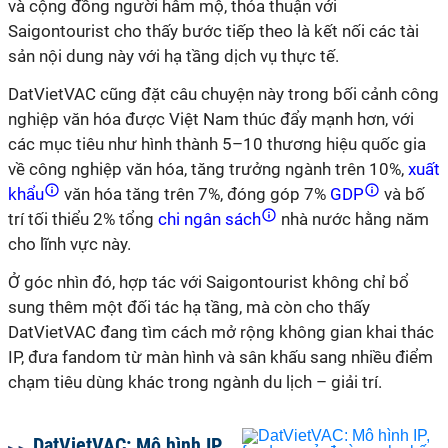
và cộng đồng người hâm mộ, thỏa thuận với
Saigontourist cho thấy bước tiếp theo là kết nối các tài
sản nội dung này với hạ tầng dịch vụ thực tế.
DatVietVAC cũng đặt câu chuyện này trong bối cảnh công
nghiệp văn hóa được Việt
Nam
thúc đẩy mạnh hơn, với
các mục tiêu như hình thành 5–10 thương hiệu quốc gia
về công nghiệp văn hóa, tăng trưởng ngành trên 10%,
xuất
khẩu
văn hóa tăng trên 7%, đóng góp 7%
GDP
và bố
trí tối thiểu 2% tổng
chi ngân sách
nhà nước hằng năm
cho lĩnh vực này.
Ở góc nhìn đó, hợp tác với Saigontourist không chỉ bổ
sung thêm một đối tác hạ tầng, mà còn cho thấy
DatVietVAC đang tìm cách mở rộng không gian khai thác
IP, đưa fandom từ màn hình và sân khấu sang nhiều điểm
chạm tiêu dùng khác trong ngành du lịch – giải trí.
DatVietVAC: Mô hình IP,