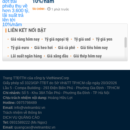
10%/năm
TÀI CHÍNH
-
1 phút trước
LIÊN KẾT NỔI BẬT
Giá vàng hôm nay
Tỷ giá ngoại tệ
Tỷ giá usd
Tỷ giá yen
Tỷ giá euro
Giá heo hơi
Giá cà phê
Giá tiêu hôm nay
Lãi suất ngân hàng
Giá xăng dầu
Giá thép hôm nay
Giá sầu riêng
Giá thịt heo
Giá gạo
Giá cao su
Best Retail Brokers
Diễn đàn đầu tư Việt Nam 2026
Trang TTĐTTH của công ty VietNewsCorp
Giấy phép số 3323/GP-TTĐT do Sở VH&TT TP.HCM cấp ngày 20/3/2026
Lầu 5 - Compa Building - 293 Điện Biên Phủ - Phường Gia Định - TP.HCM
Chi nhánh:
Số 5 - Khu 38A Trần Phú - Phường Ba Đình - TP. Hà Nội
Chịu trách nhiệm nội dung:
Hoàng Hữu Lợi
Hotline:
0975798489
Email:
info@vietnambiz.vn
Trách nhiệm về thông tin
DỊCH VỤ QUẢNG CÁO
Tel:
0931589222 (Ms Ngọc)
Email:
quangcao@vietnambiz.vn