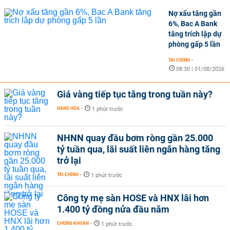
Nợ xấu tăng gần
6%, Bac A Bank
tăng trích lập dự
phòng gấp 5 lần
TÀI CHÍNH
-
08:30 | 01/08/2026
Giá vàng tiếp tục tăng trong tuần này?
HÀNG HÓA
-
1 phút trước
NHNN quay đầu bơm ròng gần 25.000
tỷ tuần qua, lãi suất liên ngân hàng tăng
trở lại
TÀI CHÍNH
-
1 phút trước
Công ty mẹ sàn HOSE và HNX lãi hơn
1.400 tỷ đồng nửa đầu năm
CHỨNG KHOÁN
-
1 phút trước