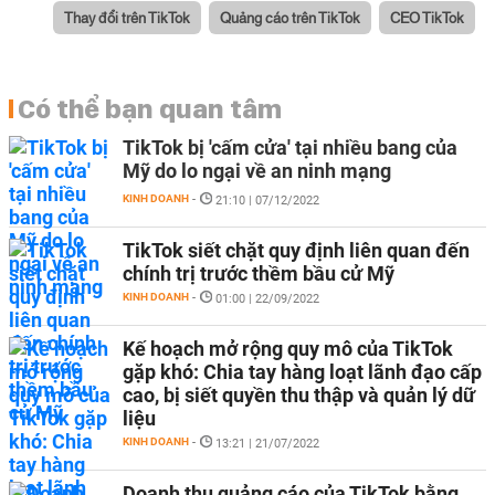
Thay đổi trên TikTok
Quảng cáo trên TikTok
CEO TikTok
Có thể bạn quan tâm
TikTok bị 'cấm cửa' tại nhiều bang của
Mỹ do lo ngại về an ninh mạng
KINH DOANH
-
21:10 | 07/12/2022
TikTok siết chặt quy định liên quan đến
chính trị trước thềm bầu cử Mỹ
KINH DOANH
-
01:00 | 22/09/2022
Kế hoạch mở rộng quy mô của TikTok
gặp khó: Chia tay hàng loạt lãnh đạo cấp
cao, bị siết quyền thu thập và quản lý dữ
liệu
KINH DOANH
-
13:21 | 21/07/2022
Doanh thu quảng cáo của TikTok bằng