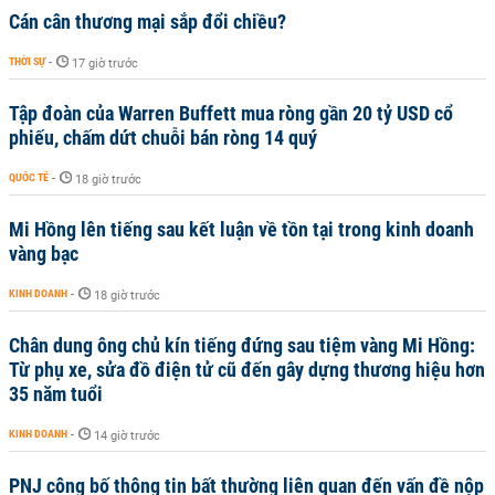
Cán cân thương mại sắp đổi chiều?
THỜI SỰ
-
17 giờ trước
Tập đoàn của Warren Buffett mua ròng gần 20 tỷ USD cổ
phiếu, chấm dứt chuỗi bán ròng 14 quý
QUỐC TẾ
-
18 giờ trước
Mi Hồng lên tiếng sau kết luận về tồn tại trong kinh doanh
vàng bạc
KINH DOANH
-
18 giờ trước
Chân dung ông chủ kín tiếng đứng sau tiệm vàng Mi Hồng:
Từ phụ xe, sửa đồ điện tử cũ đến gây dựng thương hiệu hơn
35 năm tuổi
KINH DOANH
-
14 giờ trước
PNJ công bố thông tin bất thường liên quan đến vấn đề nộp