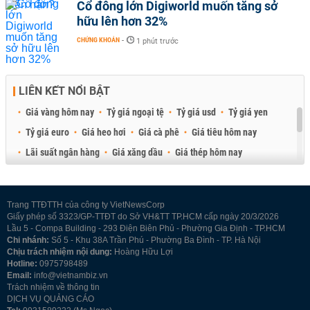
Cổ đông lớn Digiworld muốn tăng sở
hữu lên hơn 32%
CHỨNG KHOÁN
-
1 phút trước
LIÊN KẾT NỔI BẬT
Giá vàng hôm nay
Tỷ giá ngoại tệ
Tỷ giá usd
Tỷ giá yen
Tỷ giá euro
Giá heo hơi
Giá cà phê
Giá tiêu hôm nay
Lãi suất ngân hàng
Giá xăng dầu
Giá thép hôm nay
Giá sầu riêng
Giá thịt heo
Giá gạo
Giá cao su
Best Retail Brokers
Diễn đàn đầu tư Việt Nam 2026
Trang TTĐTTH của công ty VietNewsCorp
Giấy phép số 3323/GP-TTĐT do Sở VH&TT TP.HCM cấp ngày 20/3/2026
Lầu 5 - Compa Building - 293 Điện Biên Phủ - Phường Gia Định - TP.HCM
Chi nhánh:
Số 5 - Khu 38A Trần Phú - Phường Ba Đình - TP. Hà Nội
Chịu trách nhiệm nội dung:
Hoàng Hữu Lợi
Hotline:
0975798489
Email:
info@vietnambiz.vn
Trách nhiệm về thông tin
DỊCH VỤ QUẢNG CÁO