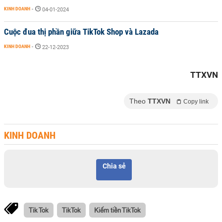
KINH DOANH
-
04-01-2024
Cuộc đua thị phần giữa TikTok Shop và Lazada
KINH DOANH
-
22-12-2023
TTXVN
Theo
TTXVN
Copy link
KINH DOANH
Chia sẻ
Tik Tok
TikTok
Kiếm tiền TikTok