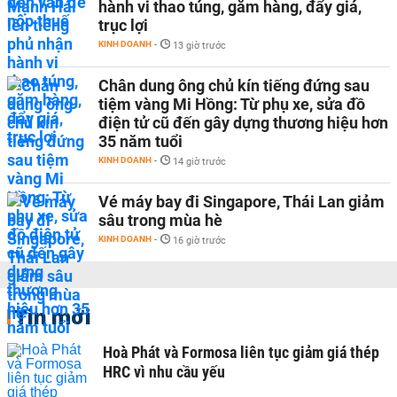
hành vi thao túng, găm hàng, đẩy giá,
trục lợi
KINH DOANH
-
13 giờ trước
Chân dung ông chủ kín tiếng đứng sau
tiệm vàng Mi Hồng: Từ phụ xe, sửa đồ
điện tử cũ đến gây dựng thương hiệu hơn
35 năm tuổi
KINH DOANH
-
14 giờ trước
Vé máy bay đi Singapore, Thái Lan giảm
sâu trong mùa hè
KINH DOANH
-
16 giờ trước
Tin mới
Hoà Phát và Formosa liên tục giảm giá thép
HRC vì nhu cầu yếu