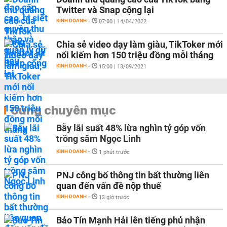
Twitter và Snap cộng lại
KINH DOANH
-
07:00 | 14/04/2022
Chia sẻ video dạy làm giàu, TikToker mới
nổi kiếm hơn 150 triệu đồng mỗi tháng
KINH DOANH
-
15:00 | 13/09/2021
Cùng chuyên mục
Bẫy lãi suất 48% lừa nghìn tỷ góp vốn
trồng sâm Ngọc Linh
KINH DOANH
-
1 phút trước
PNJ công bố thông tin bất thường liên
quan đến vấn đề nộp thuế
KINH DOANH
-
12 giờ trước
Bảo Tín Mạnh Hải lên tiếng phủ nhận