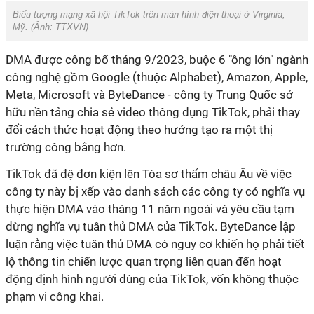
Biểu tượng mạng xã hội TikTok trên màn hình điện thoại ở Virginia,
Mỹ. (Ảnh:
TTXVN
)
DMA được công bố tháng 9/2023, buộc 6 "ông lớn" ngành
công nghệ gồm Google (thuộc Alphabet), Amazon, Apple,
Meta, Microsoft và ByteDance - công ty Trung Quốc sở
hữu nền tảng chia sẻ video thông dụng TikTok, phải thay
đổi cách thức hoạt động theo hướng tạo ra một thị
trường công bằng hơn.
TikTok đã đệ đơn kiện lên Tòa sơ thẩm châu Âu về việc
công ty này bị xếp vào danh sách các công ty có nghĩa vụ
thực hiện DMA vào tháng 11 năm ngoái và yêu cầu tạm
dừng nghĩa vụ tuân thủ DMA của TikTok. ByteDance lập
luận rằng việc tuân thủ DMA có nguy cơ khiến họ phải tiết
lộ thông tin chiến lược quan trọng liên quan đến hoạt
động định hình người dùng của TikTok, vốn không thuộc
phạm vi công khai.