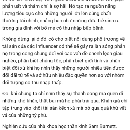
phẫn uất và thậm chí là sợ hãi. Nó tạo ra nguồn năng
lượng tiêu cực cho những người lớn lên cùng chấn
thương tài chính, chẳng hạn như những đứa trẻ sinh ra
trong gia đình với bố mẹ có thu nhập bấp bênh.
Không dừng lại ở đó, cô cho biết nội dung phô trương về
tài sản của các Influencer có thể sẽ gây ra làn sóng phẫn
nộ trong công chúng đối với các vấn đề chênh lệch giàu
nghèo, phân biệt chủng tộc, phân biệt giới tính và phân
biệt đối xử khi họ nhìn thấy những người nhiều tiền được
đối đãi tử tế và sở hữu nhiều đặc quyền hơn so với nhóm
đối tượng có thu nhập thấp.
Đôi khi chúng ta chỉ nhìn thấy sự thành công mà quên đi
những khó khăn, thất bại mà họ phải trải qua. Khán giả chỉ
tập trung vào khối tài sản kếch xù mà bỏ qua quá khứ vất
vả của những tỷ phú.
Nghiên cứu của nhà khoa học thần kinh Sam Barnett,