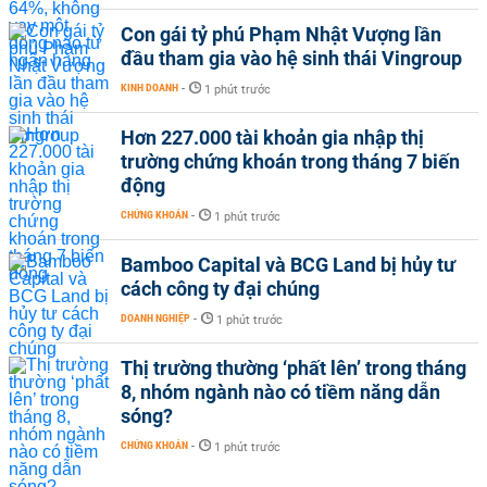
Con gái tỷ phú Phạm Nhật Vượng lần
đầu tham gia vào hệ sinh thái Vingroup
KINH DOANH
-
1 phút trước
Hơn 227.000 tài khoản gia nhập thị
trường chứng khoán trong tháng 7 biến
động
CHỨNG KHOÁN
-
1 phút trước
Bamboo Capital và BCG Land bị hủy tư
cách công ty đại chúng
DOANH NGHIỆP
-
1 phút trước
Thị trường thường ‘phất lên’ trong tháng
8, nhóm ngành nào có tiềm năng dẫn
sóng?
CHỨNG KHOÁN
-
1 phút trước