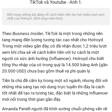
Một trong những bài đăng về cách kiếm tiền thu hút nhiều lượt xem
nhất của Holroyd. (
Ảnh chụp màn hình
).
Theo
Business Insider
, TikTok là một trong những nền
tang mang đến lượng tương tác cao nhất cho Holroyd.
Trong một video gần đây, cô đã nhận được 1,2 triệu lượt
xem khi chia sẻ về cách kiếm tiền với tư cách là một
người có sức ảnh hưởng (Influencer). Holroyd cho biết
tổng thu nhập của cô trong quý là 14.500 bảng Anh (gần
20.000 USD) chưa bao gồm thuế và phí quản lý.
Tiền là chủ đề cấm kỵ trong một số ngành, nhưng đối với
những nhà sáng tạo nội dung trực tuyến thì đây là cách
tốt nhất để tạo ra tương tác, đặc biệt là những Influencer
mới nổi trong thời gian gần đây.
Amanda Perelli người đã khởi xướng chuỗi phỏng vấn về