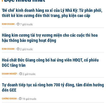
'Đế chế’ kinh doanh hàng xa xỉ của Lý Nhã Kỳ: Từ phân phối,
thiết kế kim cương đến thời trang, phụ kiện cao cấp
KINH DOANH
-
7 giờ trước
Hãng kim cương tài trợ vương miện cho các cuộc thi hoa
hậu thông báo ngừng hoạt động
KINH DOANH
-
2 giờ trước
Hoá chất Đức Giang công bố hai ứng viên HĐQT, cổ phiếu
DGC tăng trần
DOANH NGHIỆP
-
2 giờ trước
Tự doanh tiếp tục xả ròng hơn 700 tỷ đồng, tâm điểm hướng
đến GEE
CHỨNG KHOÁN
-
19 giờ trước