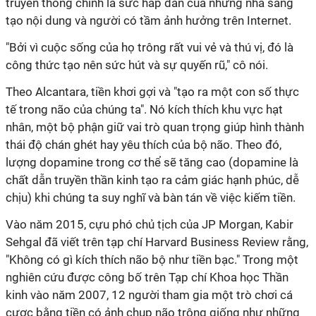
truyền thống chính là sức hấp dẫn của những nhà sáng
tạo nội dung và người có tầm ảnh hưởng trên Internet.
"Bởi vì cuộc sống của họ trông rất vui vẻ và thú vị, đó là
công thức tạo nên sức hút và sự quyến rũ," cô nói.
Theo Alcantara, tiền khơi gợi và "tạo ra một con số thực
tế trong não của chúng ta". Nó kích thích khu vực hạt
nhân, một bộ phận giữ vai trò quan trọng giúp hình thành
thái độ chán ghét hay yêu thích của bộ não. Theo đó,
lượng dopamine trong cơ thể sẽ tăng cao (dopamine là
chất dẫn truyền thần kinh tạo ra cảm giác hạnh phúc, dễ
chịu) khi chúng ta suy nghĩ và bàn tán về việc kiếm tiền.
Vào năm 2015, cựu phó chủ tịch của JP Morgan, Kabir
Sehgal đã viết trên tạp chí Harvard Business Review rằng,
"Không có gì kích thích não bộ như tiền bạc." Trong một
nghiên cứu được công bố trên Tạp chí Khoa học Thần
kinh vào năm 2007, 12 người tham gia một trò chơi cá
cược bằng tiền có ảnh chụp não trông giống như những