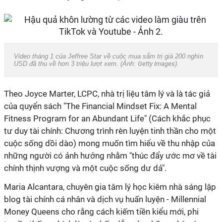
Video tháng 1 của Jeffree Star về cuộc mua sắm trị giá 200 nghìn
USD đã thu về hơn 3 triệu lượt xem. (Ảnh:
Getty Images
).
Theo Joyce Marter, LCPC, nhà trị liệu tâm lý và là tác giả
của quyển sách "The Financial Mindset Fix: A Mental
Fitness Program for an Abundant Life" (Cách khắc phục
tư duy tài chính: Chương trình rèn luyện tinh thần cho một
cuộc sống dồi dào) mong muốn tìm hiểu về thu nhập của
những người có ảnh hưởng nhằm "thúc đẩy ước mơ về tài
chính thịnh vượng và một cuộc sống dư dả".
Maria Alcantara, chuyên gia tâm lý học kiêm nhà sáng lập
blog tài chính cá nhân và dịch vụ huấn luyện - Millennial
Money Queens cho rằng cách kiếm tiền kiểu mới, phi