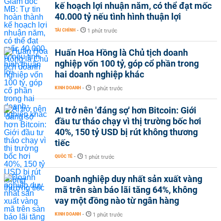
kế hoạch lợi nhuận năm, có thể đạt mốc
40.000 tỷ nếu tình hình thuận lợi
TÀI CHÍNH
-
1 phút trước
Huấn Hoa Hồng là Chủ tịch doanh
nghiệp vốn 100 tỷ, góp cổ phần trong
hai doanh nghiệp khác
KINH DOANH
-
1 phút trước
AI trở nên 'đáng sợ' hơn Bitcoin: Giới
đầu tư tháo chạy vì thị trường bốc hơi
40%, 150 tỷ USD bị rút không thương
tiếc
QUỐC TẾ
-
1 phút trước
Doanh nghiệp duy nhất sản xuất vàng
mã trên sàn báo lãi tăng 64%, không
vay một đồng nào từ ngân hàng
KINH DOANH
-
1 phút trước