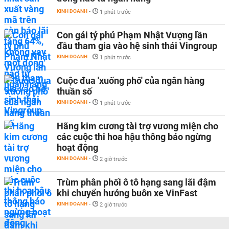
KINH DOANH
-
1 phút trước
Con gái tỷ phú Phạm Nhật Vượng lần
đầu tham gia vào hệ sinh thái Vingroup
KINH DOANH
-
1 phút trước
Cuộc đua 'xuống phố' của ngân hàng
thuần số
KINH DOANH
-
1 phút trước
Hãng kim cương tài trợ vương miện cho
các cuộc thi hoa hậu thông báo ngừng
hoạt động
KINH DOANH
-
2 giờ trước
Trùm phân phối ô tô hạng sang lãi đậm
khi chuyển hướng buôn xe VinFast
KINH DOANH
-
2 giờ trước