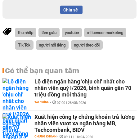
Chia sẻ
thu nhập
làm giàu
youtube
influencer marketing
Tik Tok
người nổi tiếng
người theo dõi
Có thể bạn quan tâm
Lộ diện ngân hàng 'chịu chi' nhất cho
nhân viên quý I/2026, bình quân gần 70
triệu đồng mỗi tháng
TÀI CHÍNH
-
07:00 | 28/05/2026
Xuất hiện công ty chứng khoán trả lương
nhân viên vượt xa ngân hàng MB,
Techcombank, BIDV
CHỨNG KHOÁN
-
09:11 | 18/04/2026