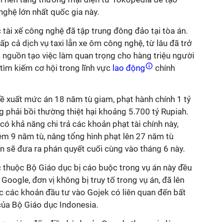
ghệ lớn nhất quốc gia này.
tài xế công nghệ đã tập trung đông đảo tại tòa án.
cấp cả dịch vụ taxi lẫn xe ôm công nghệ, từ lâu đã trở
 nguồn tạo việc làm quan trọng cho hàng triệu người
tìm kiếm cơ hội trong lĩnh vực
lao động
chính
ề xuất mức án 18 năm tù giam, phạt hành chính 1 tỷ
g phải bồi thường thiệt hại khoảng 5.700 tỷ Rupiah.
có khả năng chi trả các khoản phạt tài chính này,
êm 9 năm tù, nâng tổng hình phạt lên 27 năm tù
n sẽ đưa ra phán quyết cuối cùng vào tháng 6 này.
 thuộc Bộ Giáo dục bị cáo buộc trong vụ án này đều
 Google, đơn vị không bị truy tố trong vụ án, đã lên
c các khoản đầu tư vào Gojek có liên quan đến bất
ủa Bộ Giáo dục Indonesia.