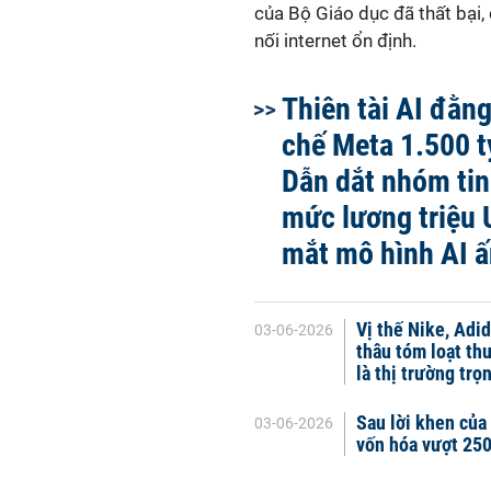
của Bộ Giáo dục đã thất bại, 
nối internet ổn định.
Thiên tài AI đằn
chế Meta 1.500 t
Dẫn dắt nhóm tin
mức lương triệu 
mắt mô hình AI 
Vị thế Nike, Adi
03-06-2026
thâu tóm loạt th
là thị trường tr
Sau lời khen của
03-06-2026
vốn hóa vượt 250