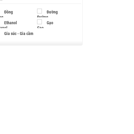
Đồng
Đường
Ethanol
Gạo
Gia súc - Gia cầm
Giấy
Gỗ
Hạt điều
Hồ tiêu - Hạt tiêu
Khí đốt
Kim loại khác
Mắc ca
Muối
Ngũ cốc
Nhựa - Hạt nhựa
Palladium
Phân bón