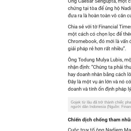
Ông Caesar Sengupta, một c
chứng tại tòa để ủng hộ Nad
đưa ra là hoàn toàn vô căn c
Chia sẻ với tờ Financial Time
một cách có chọn lọc để thê
Chromebook, đó mới là vấn đ
giải pháp rẻ hơn rất nhiều”.
Ông Todung Mulya Lubis, một
nhận định: “Chúng ta phải th
hay doanh nhân bằng cách lôi
Đây là một vụ án lớn và nó c
doanh và tính ổn định pháp lý
Gojek từ lâu đã trở thành chiếc ph
người dân Indonesia (Nguồn: Finan
Chiến dịch chống tham nh
Cuộc truy tố ông Nadiem Mak