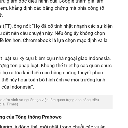
ựu giám đốc điều hành của Google tham gia làm
iem, khẳng định các bằng chứng mà phía công tố
ứ.
s (FT), ông nói: “Họ đã cố tình nhặt nhạnh các sự kiện
u dệt nên câu chuyện này. Nếu ông ấy không chọn
ề lớn hơn. Chromebook là lựa chọn mặc định và là
 luật sư kỳ cựu kiêm cựu nhà ngoại giao Indonesia,
ượng tôn pháp luật. Không thể triệt hạ các quan chức
 họ ra tòa khi thiếu các bằng chứng thuyết phục.
ó thể hủy hoại toàn bộ hình ảnh về môi trường kinh
 của Indonesia”.
ao cứu sinh và nguồn tạo việc làm quan trọng cho hàng triệu
cial Times)
ũng của Tổng thống Prabowo
arim là động thái mới nhất trong chuỗi các vụ án