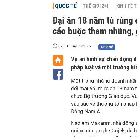
QUỐC TẾ
THẾ GIỚI 24H
KINH TẾ T
Đại án 18 năm tù rúng
cáo buộc tham nhũng, g
07:18 | 04/06/2026
Chia sẻ
Vụ án hình sự chấn động đ
pháp luật và môi trường ki
Một trong những doanh nhân 
đối mặt với mức án 18 năm tù
chức Bộ trưởng Giáo dục. Vụ
sâu sắc về thượng tôn pháp l
Đông Nam Á.
Nadiem Makarim, nhà đồng s
gọi xe công nghệ Gojek, đã 