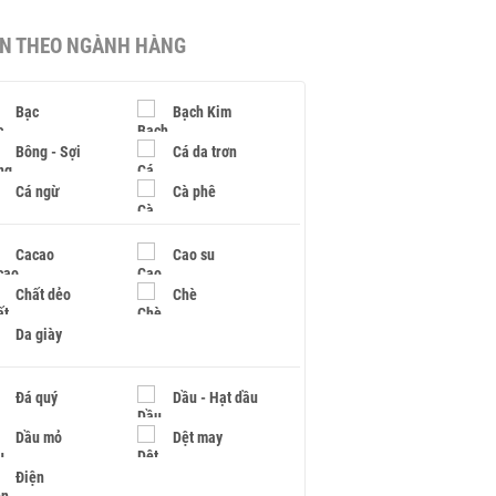
IN THEO NGÀNH HÀNG
Bạc
Bạch Kim
Bông - Sợi
Cá da trơn
Cá ngừ
Cà phê
Cacao
Cao su
Chất dẻo
Chè
Da giày
Đá quý
Dầu - Hạt dầu
Dầu mỏ
Dệt may
Điện