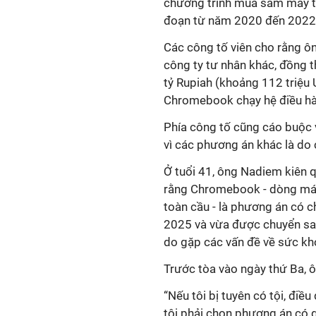
chương trình mua sắm máy tí
đoạn từ năm 2020 đến 2022
Các công tố viên cho rằng ô
công ty tư nhân khác, đồng t
tỷ Rupiah (khoảng 112 triệu
Chromebook chạy hệ điều h
Phía công tố cũng cáo buộc 
vì các phương án khác là do
Ở tuổi 41, ông Nadiem kiên 
rằng Chromebook - dòng máy 
toàn cầu - là phương án có ch
2025 và vừa được chuyển san
do gặp các vấn đề về sức kh
Trước tòa vào ngày thứ Ba, 
“Nếu tôi bị tuyên có tội, điề
tôi phải chọn phương án có g