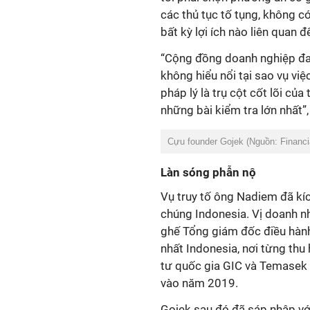
các thủ tục tố tụng, không 
bất kỳ lợi ích nào liên qua
“Cộng đồng doanh nghiệp đan
không hiểu nổi tại sao vụ việc
pháp lý là trụ cột cốt lõi của
những bài kiểm tra lớn nhất
Cựu founder Gojek (Nguồn: Financi
Làn sóng phẫn nộ
Vụ truy tố ông Nadiem đã kí
chúng Indonesia. Vị doanh 
ghế Tổng giám đốc điều hành 
nhất Indonesia, nơi từng thu
tư quốc gia GIC và Temasek 
vào năm 2019.
Gojek sau đó đã sáp nhập vớ