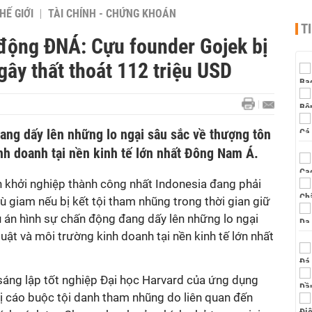
HẾ GIỚI
TÀI CHÍNH - CHỨNG KHOÁN
T
 động ĐNÁ: Cựu founder Gojek bị
ây thất thoát 112 triệu USD
ang dấy lên những lo ngại sâu sắc về thượng tôn
nh doanh tại nền kinh tế lớn nhất Đông Nam Á.
khởi nghiệp thành công nhất Indonesia đang phải
 giam nếu bị kết tội tham nhũng trong thời gian giữ
 án hình sự chấn động đang dấy lên những lo ngại
uật và môi trường kinh doanh tại nền kinh tế lớn nhất
áng lập tốt nghiệp Đại học Harvard của ứng dụng
bị cáo buộc tội danh tham nhũng do liên quan đến