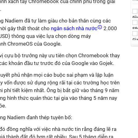
nh xách tay Chromebook của chính phủ trong giai
.
ng Nadiem đã tự làm giàu cho bản thân cùng các
hời gây thất thoát cho
ngân sách nhà nước
2.000
 USD) thông qua việc lựa chọn dòng máy
ành ChromeOS của Google.
vị cựu bộ trưởng này ưu tiên chọn Chromebook thay
 các khoản đầu tư trước đó của Google vào Gojek.
quyết phủ nhận mọi cáo buộc sai phạm và lập luận
vốn được sử dụng rộng rãi tại các trường học trên
i phí tiết kiệm nhất. Ông bị bắt giữ vào tháng 9 năm
g hình thức quản thúc tại gia vào tháng 5 năm nay
ỏe.
ông Nadiem đanh thép tuyên bố:
u đó đồng nghĩa với việc nhà nước tin rằng đáng lẽ ra
iá thành đắt đỏ hơn rất nhiều. Sau 5 tháng diễn ra