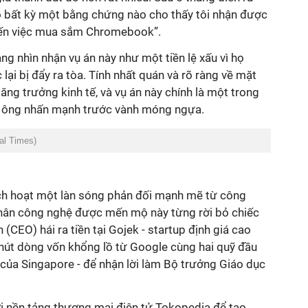
có bất kỳ một bằng chứng nào cho thấy tôi nhận được
n đến việc mua sắm Chromebook”.
g nhìn nhận vụ án này như một tiền lệ xấu vì họ
 lại bị đẩy ra tòa. Tính nhất quán và rõ ràng về mặt
 tăng trưởng kinh tế, và vụ án này chính là một trong
”, ông nhấn mạnh trước vành móng ngựa.
al Times)
ch hoạt một làn sóng phản đối mạnh mẽ từ công
nhân công nghệ được mến mộ này từng rời bỏ chiếc
(CEO) hái ra tiền tại Gojek - startup định giá cao
 hút dòng vốn khổng lồ từ Google cùng hai quỹ đầu
của Singapore - để nhận lời làm Bộ trưởng Giáo dục
i nền tảng thương mại điện tử Tokopedia để tạo