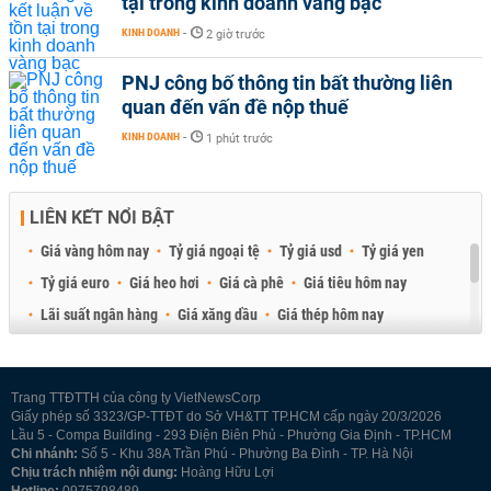
tại trong kinh doanh vàng bạc
KINH DOANH
-
2 giờ trước
PNJ công bố thông tin bất thường liên
quan đến vấn đề nộp thuế
KINH DOANH
-
1 phút trước
LIÊN KẾT NỔI BẬT
Giá vàng hôm nay
Tỷ giá ngoại tệ
Tỷ giá usd
Tỷ giá yen
Tỷ giá euro
Giá heo hơi
Giá cà phê
Giá tiêu hôm nay
Lãi suất ngân hàng
Giá xăng dầu
Giá thép hôm nay
Giá sầu riêng
Giá thịt heo
Giá gạo
Giá cao su
Best Retail Brokers
Diễn đàn đầu tư Việt Nam 2026
Trang TTĐTTH của công ty VietNewsCorp
Giấy phép số 3323/GP-TTĐT do Sở VH&TT TP.HCM cấp ngày 20/3/2026
Lầu 5 - Compa Building - 293 Điện Biên Phủ - Phường Gia Định - TP.HCM
Chi nhánh:
Số 5 - Khu 38A Trần Phú - Phường Ba Đình - TP. Hà Nội
Chịu trách nhiệm nội dung:
Hoàng Hữu Lợi