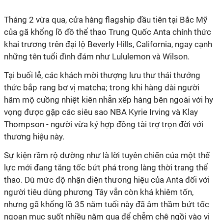
Tháng 2 vừa qua, cửa hàng flagship đầu tiên tại Bắc Mỹ
của gã khổng lồ đồ thể thao Trung Quốc Anta chính thức
khai trương trên đại lộ Beverly Hills, California, ngay cạnh
những tên tuổi đình đám như Lululemon và Wilson.
Tại buổi lễ, các khách mời thượng lưu thư thái thưởng
thức bắp rang bơ vị matcha; trong khi hàng dài người
hâm mộ cuồng nhiệt kiên nhẫn xếp hàng bên ngoài với hy
vọng được gặp các siêu sao NBA Kyrie Irving và Klay
Thompson - người vừa ký hợp đồng tài trợ trọn đời với
thương hiệu này.
Sự kiện rầm rộ dường như là lời tuyên chiến của một thế
lực mới đang tăng tốc bứt phá trong làng thời trang thể
thao. Dù mức độ nhận diện thương hiệu của Anta đối với
người tiêu dùng phương Tây vẫn còn khá khiêm tốn,
nhưng gã khổng lồ 35 năm tuổi này đã âm thầm bứt tốc
ngoạn mục suốt nhiều năm qua để chễm chệ ngồi vào vị