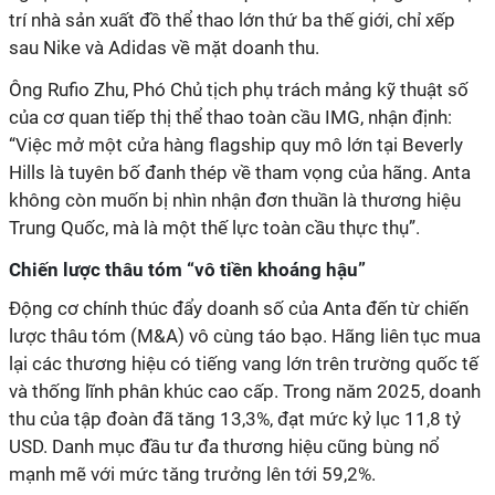
trí nhà sản xuất đồ thể thao lớn thứ ba thế giới, chỉ xếp
sau Nike và Adidas về mặt doanh thu.
Ông Rufio Zhu, Phó Chủ tịch phụ trách mảng kỹ thuật số
của cơ quan tiếp thị thể thao toàn cầu IMG, nhận định:
“Việc mở một cửa hàng flagship quy mô lớn tại Beverly
Hills là tuyên bố đanh thép về tham vọng của hãng. Anta
không còn muốn bị nhìn nhận đơn thuần là thương hiệu
Trung Quốc, mà là một thế lực toàn cầu thực thụ”.
Chiến lược thâu tóm “vô tiền khoáng hậu”
Động cơ chính thúc đẩy doanh số của Anta đến từ chiến
lược thâu tóm (M&A) vô cùng táo bạo. Hãng liên tục mua
lại các thương hiệu có tiếng vang lớn trên trường quốc tế
và thống lĩnh phân khúc cao cấp. Trong năm 2025, doanh
thu của tập đoàn đã tăng 13,3%, đạt mức kỷ lục 11,8 tỷ
USD. Danh mục đầu tư đa thương hiệu cũng bùng nổ
mạnh mẽ với mức tăng trưởng lên tới 59,2%.