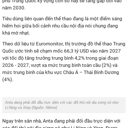
phủ Trung Quốc kỳ vọng con số này sẽ tăng gấp đôi vào
năm 2030.
Tiêu dùng liên quan đến thể thao đang là một điểm sáng
hiếm hoi giữa bối cảnh nhu cầu nội địa nói chung đang
khá mờ nhạt.
Theo dữ liệu từ Euromonitor, thị trường đồ thể thao Trung
Quốc ước tính sẽ chạm mốc 66,3 tỷ USD vào năm 2027
với tốc độ tăng trưởng trung bình 4,2% trong giai đoạn
2026 - 2027, vượt xa mức trung bình toàn cầu (2%) và
mức trung bình của khu vực Châu Á – Thái Bình Dương
(4%).
Anta đang phải đối đầu trực diện với các đối thủ nội địa sừng sỏ như
Li-Ning và Xtep (Nguồn: Nikkei)
Ngay trên sân nhà, Anta đang phải đối đầu trực diện với