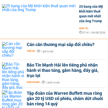
25 bang của Mỹ
khởi kiện thuế
quan mới nhất
của ông Trump
QUỐC TẾ
-
07:41 | 04/08/2026
Cán cân thương mại sắp đổi chiều?
THỜI SỰ
-
1 giờ trước
Bảo Tín Mạnh Hải lên tiếng phủ nhận
hành vi thao túng, găm hàng, đẩy giá,
trục lợi
KINH DOANH
-
1 phút trước
Tập đoàn của Warren Buffett mua ròng
gần 20 tỷ USD cổ phiếu, chấm dứt chuỗi
bán ròng 14 quý