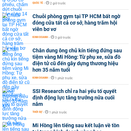
QUỐC TẾ
-
2 giờ trước
Chuỗi phòng gym tại TP HCM bất ngờ
đóng cửa tất cả cơ sở, hàng trăm hội
viên bơ vơ
KINH DOANH
-
3 giờ trước
Chân dung ông chủ kín tiếng đứng sau
tiệm vàng Mi Hồng: Từ phụ xe, sửa đồ
điện tử cũ đến gây dựng thương hiệu
hơn 35 năm tuổi
KINH DOANH
-
1 phút trước
SSI Research chỉ ra hai yếu tố quyết
định động lực tăng trưởng nửa cuối
năm
THỜI SỰ
-
1 phút trước
Mi Hồng lên tiếng sau kết luận về tồn