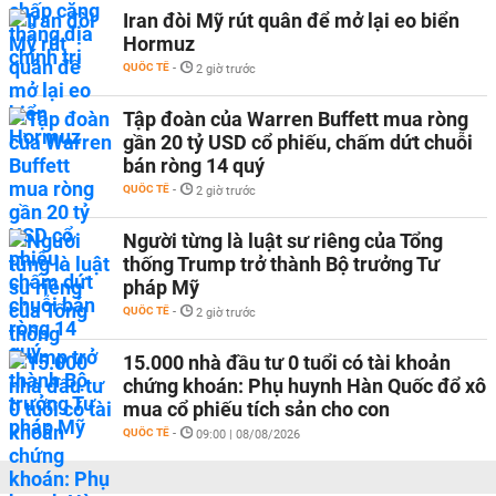
Iran đòi Mỹ rút quân để mở lại eo biển
Hormuz
QUỐC TẾ
-
2 giờ trước
Tập đoàn của Warren Buffett mua ròng
gần 20 tỷ USD cổ phiếu, chấm dứt chuỗi
bán ròng 14 quý
QUỐC TẾ
-
2 giờ trước
Người từng là luật sư riêng của Tổng
thống Trump trở thành Bộ trưởng Tư
pháp Mỹ
QUỐC TẾ
-
2 giờ trước
15.000 nhà đầu tư 0 tuổi có tài khoản
chứng khoán: Phụ huynh Hàn Quốc đổ xô
mua cổ phiếu tích sản cho con
QUỐC TẾ
-
09:00 | 08/08/2026