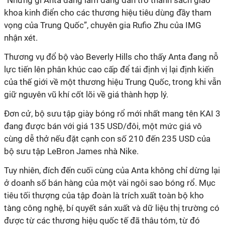
“Những gì Anta đang làm đang dần trở thành sách giáo
khoa kinh điển cho các thương hiệu tiêu dùng đầy tham
vọng của Trung Quốc”, chuyên gia Rufio Zhu của IMG
nhận xét.
Thương vụ đổ bộ vào Beverly Hills cho thấy Anta đang nỗ
lực tiến lên phân khúc cao cấp để tái định vị lại định kiến
của thế giới về một thương hiệu Trung Quốc, trong khi vẫn
giữ nguyên vũ khí cốt lõi về giá thành hợp lý.
Đơn cử, bộ sưu tập giày bóng rổ mới nhất mang tên KAI 3
đang được bán với giá 135 USD/đôi, một mức giá vô
cùng dễ thở nếu đặt cạnh con số 210 đến 235 USD của
bộ sưu tập LeBron James nhà Nike.
Tuy nhiên, đích đến cuối cùng của Anta không chỉ dừng lại
ở doanh số bán hàng của một vài ngôi sao bóng rổ. Mục
tiêu tối thượng của tập đoàn là trích xuất toàn bộ kho
tàng công nghệ, bí quyết sản xuất và dữ liệu thị trường có
được từ các thương hiệu quốc tế đã thâu tóm, từ đó