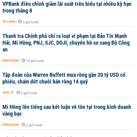
VPBank điều chỉnh giảm lãi suất trên biểu tại nhiều kỳ hạn
trong tháng 8
TÀI CHÍNH
-
2 giờ trước
Thanh tra Chính phủ chỉ ra loạt vi phạm tại Bảo Tín Mạnh
Hải, Mi Hồng, PNJ, SJC, DOJI, chuyển hồ sơ sang Bộ Công
an
KINH DOANH
-
15 giờ trước
Tập đoàn của Warren Buffett mua ròng gần 20 tỷ USD cổ
phiếu, chấm dứt chuỗi bán ròng 14 quý
QUỐC TẾ
-
2 giờ trước
Mi Hồng lên tiếng sau kết luận về tồn tại trong kinh doanh
vàng bạc
KINH DOANH
-
2 giờ trước