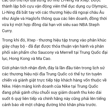
các đối thủ nội địa sừng sỏ như Li-Ning và Xtep. Được
thành lập bởi cựu vận động viên thể dục dụng cụ Olympic,
Li-Ning đã bắt tay với các thương hiệu dã ngoại châu Âu
như Aigle và Haglofs thông qua các liên doanh, đồng thời
vừa ký một hợp đồng dài hạn với siêu sao NBA Steph
Curry.
Trong khi đó, Xtep - thương hiệu tập trung vào phân khúc
giày chạy bộ - đã đạt được thỏa thuận vận hành và phân
phối sản phẩm cho Saucony và Merrell tại Trung Quốc đại
lục, Hong Kong và Ma Cao.
Giới phân tích nhận định, đây là lần đầu tiên trong lịch sử
các thương hiệu nội địa Trung Quốc có thể tự tin tuyên
chiến và giành giật trực tiếp tệp khách hàng vốn thuộc về
Nike. Hiện mảng kinh doanh của Nike tại Trung Quốc
đang phải gánh chịu chuỗi suy giảm doanh thu kéo dài
suốt 6 quý liên tiếp và chính hãng này cũng phải lên tiếng
cảnh báo về một chặng đường khó khăn phía trước.