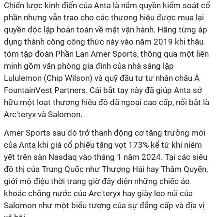
Chiến lược kinh điển của Anta là nắm quyền kiểm soát cổ
phần nhưng vẫn trao cho các thương hiệu được mua lại
quyền độc lập hoàn toàn về mặt vận hành. Hãng từng áp
dụng thành công công thức này vào năm 2019 khi thâu
tóm tập đoàn Phần Lan Amer Sports, thông qua một liên
minh gồm văn phòng gia đình của nhà sáng lập
Lululemon (Chip Wilson) và quỹ đầu tư tư nhân châu Á
FountainVest Partners. Cái bắt tay này đã giúp Anta sở
hữu một loạt thương hiệu đồ dã ngoại cao cấp, nổi bật là
Arc'teryx và Salomon.
Amer Sports sau đó trở thành động cơ tăng trưởng mới
của Anta khi giá cổ phiếu tăng vọt 173% kể từ khi niêm
yết trên sàn Nasdaq vào tháng 1 năm 2024. Tại các siêu
đô thị của Trung Quốc như Thượng Hải hay Thâm Quyến,
giới mộ điệu thời trang giờ đây diện những chiếc áo
khoác chống nước của Arc'teryx hay giày leo núi của
Salomon như một biểu tượng của sự đẳng cấp và địa vị