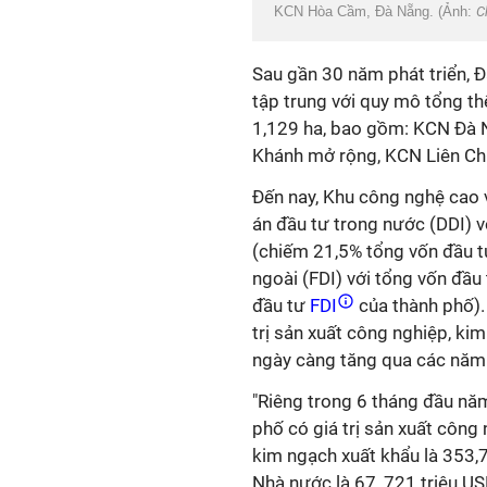
KCN Hòa Cầm, Đà Nẵng. (Ảnh:
C
Sau gần 30 năm phát triển, 
tập trung với quy mô tổng th
1,129 ha, bao gồm: KCN Đà
Khánh mở rộng, KCN Liên Chi
Đến nay, Khu công nghệ cao 
án đầu tư trong nước (DDI) v
(chiếm 21,5% tổng vốn đầu t
ngoài (FDI) với tổng vốn đầu
đầu tư
FDI
của thành phố).
trị sản xuất công nghiệp, ki
ngày càng tăng qua các năm
"Riêng trong 6 tháng đầu nă
phố có giá trị sản xuất công
kim ngạch xuất khẩu là 353,
Nhà nước là 67, 721 triệu US