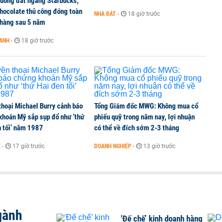
 uống đắt ngang Starbucks,
n hàng sau nửa đầu năm 2026
chocolate thủ công đóng toàn
NHÀ ĐẤT
-
18 giờ trước
 hàng sau 5 năm
OANH
-
18 giờ trước
 tục lập kỷ lục mới
thoại Michael Burry cảnh báo
Tổng Giám đốc MWG: Không mua cổ
khoán Mỹ sắp sụp đổ như ‘thứ
phiếu quỹ trong năm nay, lợi nhuận
n tối’ năm 1987
có thể về đích sớm 2-3 tháng
Ế
-
17 giờ trước
DOANH NGHIỆP
-
13 giờ trước
gành
'Đế chế’ kinh doanh hàng