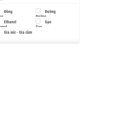
Đồng
Đường
Ethanol
Gạo
Gia súc - Gia cầm
Giấy
Gỗ
Hạt điều
Hồ tiêu - Hạt tiêu
Khí đốt
Kim loại khác
Mắc ca
Muối
Ngũ cốc
Nhựa - Hạt nhựa
Palladium
Phân bón