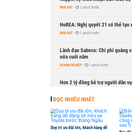
NHÀ ĐẤT
-
1 phút trước
HoREA: Nghị quyết 21 có thể tạo 
NHÀ ĐẤT
-
1 phút trước
Lãnh đạo Sabeco: Chi phí quảng c
nửa cuối năm
DOANH NGHIỆP
-
1 phút trước
Hơn 2 tỷ đồng hỗ trợ người dân v
THỜI SỰ
-
1 phút trước
ĐỌC NHIỀU NHẤT
Giá thực phẩm, rau xanh hạ nhiệt
HÀNG HÓA
-
1 phút trước
Duy trì ưu đãi lớn, khách hàng dễ