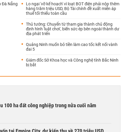
p Đà Nẵng
Lo ngại 'vỡ kế hoạch' vì loạt BOT điện phải nộp thêm
hàng trăm triệu USD, Bộ Tài chính đề xuất miễn áp
thuế tối thiểu toàn cầu
Thủ tướng: Chuyển từ tham gia thành chủ động
định hình 'luật chơi', biến sức ép bên ngoài thành dư
địa phát triển
Quảng Ninh muốn bỏ tiền làm cao tốc kết nối vành
đai 5
Giám đốc Sở Khoa học và Công nghệ tỉnh Bắc Ninh
bị bắt
ểu 100 ha đất công nghiệp trong nửa cuối năm
vốn tại Empire City, dự kiến thu về 270 triệu USD