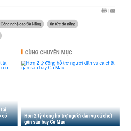
 Công nghệ cao Đà Nẵng
tin tức đà nẵng
CÙNG CHUYÊN MỤC
tại
p có
Hơn 2 tỷ đồng hỗ trợ người dân vụ cá chết
gần sân bay Cà Mau