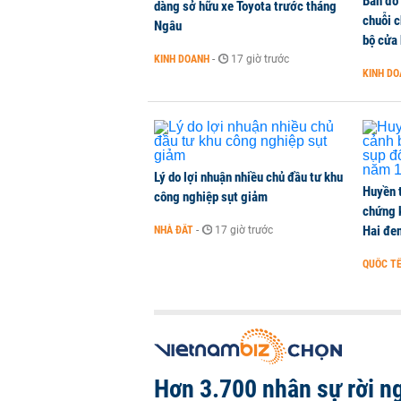
Bán đồ
Hơn 3.700 nhân sự rời ngành ngâ
dàng sở hữu xe Toyota trước tháng
chuỗi 
Ngâu
TÀI CHÍNH
-
1 phút trước
bộ cửa
KINH DOANH
-
17 giờ trước
KINH D
Dow Jones tăng hơn 250 điểm, tiếp
QUỐC TẾ
-
1 phút trước
Lý do lợi nhuận nhiều chủ đầu tư khu
Huyền 
công nghiệp sụt giảm
chứng 
Hai đe
NHÀ ĐẤT
-
17 giờ trước
QUỐC T
Hơn 3.700 nhân sự rời n