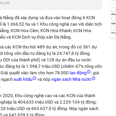
hu Lai
).
Đà Nẵng đã xây dựng và đưa vào hoạt động 6 KCN
ể là 1.066,52 ha và 1 Khu công nghệ cao với diện tích
 Nẵng, KCN Hòa Cầm, KCN Hòa Khánh, KCN Hòa
ểu và KCN Dịch vụ thủy sản Đà Nẵng.
và các KCN thu hút 489 dự án; trong đó có 361 dự
ới tổng vốn đầu tư đăng ký là 24.747,8 tỷ đồng
ư DDI của thành phố) và 128 dự án đầu tư nước
 tư đăng ký là 1.598,7 triệu USD (chiếm 47% tổng vốn
 Giải quyết việc làm cho hơn 78.000
lao động
; giá
m ngạch
xuất khẩu
và nộp
ngân sách Nhà nước
.
m 2020, Khu công nghệ cao và các KCN của thành
 nghiệp là 404,633 triệu USD và 2.229.104 tỷ đồng;
720 triệu USD và 663.637,5 tỷ đồng. Nộp ngân sách
D và 642.659,3 tỷ đồng.