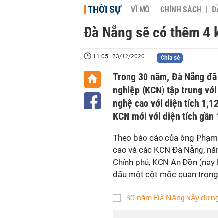
THỜI SỰ
VĨ MÔ
CHÍNH SÁCH
Đ
Đà Nẵng sẽ có thêm 4 
11:05 | 23/12/2020
Chia sẻ
Trong 30 năm, Đà Nẵng đã
nghiệp (KCN) tập trung với
nghệ cao với diện tích 1,1
KCN mới với diện tích gần 
Theo báo cáo của ông Phạm 
cao và các KCN Đà Nẵng, nă
Chính phủ, KCN An Đồn (nay 
dấu một cột mốc quan trọng 