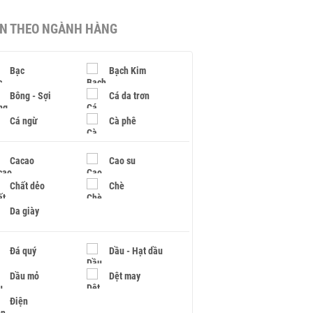
IN THEO NGÀNH HÀNG
Bạc
Bạch Kim
Bông - Sợi
Cá da trơn
Cá ngừ
Cà phê
Cacao
Cao su
Chất dẻo
Chè
Da giày
Đá quý
Dầu - Hạt dầu
Dầu mỏ
Dệt may
Điện