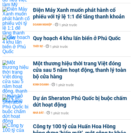
Điện Máy Xanh muốn phát hành cổ
phiếu với tỷ lệ 1:1 để tăng thanh khoản
DOANH NGHIỆP
-
1 phút trước
Quy hoạch 4 khu lấn biển ở Phú Quốc
THỜI SỰ
-
1 phút trước
Một thương hiệu thời trang Việt đóng
cửa sau 5 năm hoạt động, thanh lý toàn
bộ cửa hàng
KINH DOANH
-
1 phút trước
Dự án Sheraton Phú Quốc bị buộc chấm
dứt hoạt động
NHÀ ĐẤT
-
1 phút trước
Công ty 100 tỷ của Huấn Hoa Hồng
bỗng dưng ‘biến mất’, một công ty khác