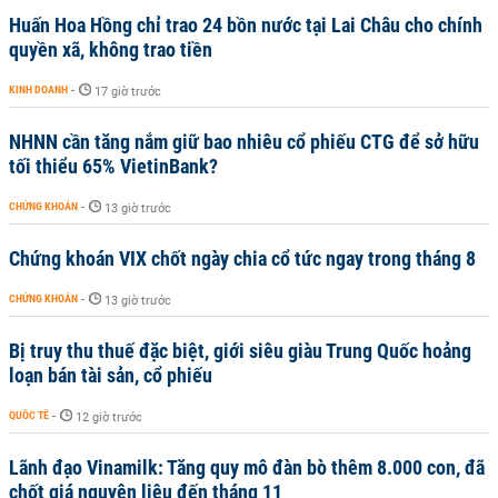
Huấn Hoa Hồng chỉ trao 24 bồn nước tại Lai Châu cho chính
quyền xã, không trao tiền
KINH DOANH
-
17 giờ trước
NHNN cần tăng nắm giữ bao nhiêu cổ phiếu CTG để sở hữu
tối thiểu 65% VietinBank?
CHỨNG KHOÁN
-
13 giờ trước
Chứng khoán VIX chốt ngày chia cổ tức ngay trong tháng 8
CHỨNG KHOÁN
-
13 giờ trước
Bị truy thu thuế đặc biệt, giới siêu giàu Trung Quốc hoảng
loạn bán tài sản, cổ phiếu
QUỐC TẾ
-
12 giờ trước
Lãnh đạo Vinamilk: Tăng quy mô đàn bò thêm 8.000 con, đã
chốt giá nguyên liệu đến tháng 11