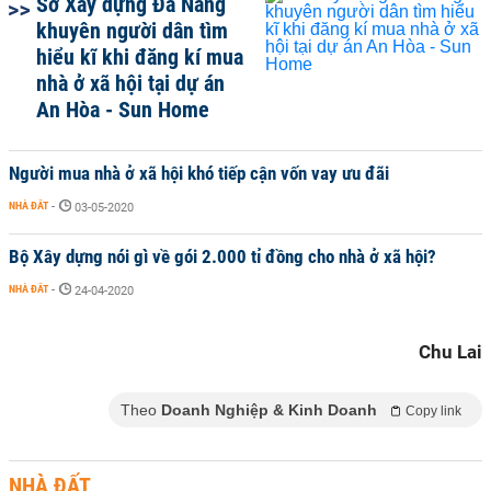
Sở Xây dựng Đà Nẵng
khuyên người dân tìm
hiểu kĩ khi đăng kí mua
nhà ở xã hội tại dự án
An Hòa - Sun Home
Người mua nhà ở xã hội khó tiếp cận vốn vay ưu đãi
NHÀ ĐẤT
-
03-05-2020
Bộ Xây dựng nói gì về gói 2.000 tỉ đồng cho nhà ở xã hội?
NHÀ ĐẤT
-
24-04-2020
Chu Lai
Theo
Doanh Nghiệp & Kinh Doanh
Copy link
NHÀ ĐẤT