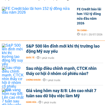
FE Credit báo lãi
hơn 152 tỷ đồng
nửa đầu năm
2026
TÀI CHÍNH
-
15:01 | 20/07/2026
S&P 500 lên đỉnh mới khi thị trường lao
động Mỹ suy yếu
QUỐC TẾ
-
1 phút trước
Sau nhịp điều chỉnh mạnh, CTCK nhìn
thấy cơ hội ở nhóm cổ phiếu nào?
CHỨNG KHOÁN
-
1 phút trước
Giá vàng hôm nay 8/8: Lên cao nhất 7
tuần sau dữ liệu việc làm Mỹ
HÀNG HÓA
-
1 phút trước