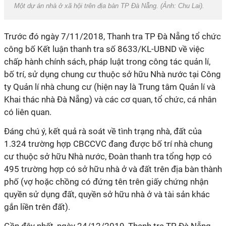
Một dự án nhà ở xã hội trên địa bàn TP Đà Nẵng. (Ảnh: Chu Lai).
Trước đó ngày 7/11/2018, Thanh tra TP Đà Nẵng tổ chức
công bố Kết luận thanh tra số 8633/KL-UBND về việc
chấp hành chính sách, pháp luật trong công tác quản lí,
bố trí, sử dụng chung cư thuộc sở hữu Nhà nước tại Công
ty Quản lí nhà chung cư (hiện nay là Trung tâm Quản lí và
Khai thác nhà Đà Nẵng) và các cơ quan, tổ chức, cá nhân
có liên quan.
Đáng chú ý, kết quả rà soát về tình trạng nhà, đất của
1.324 trường hợp CBCCVC đang được bố trí nhà chung
cư thuộc sở hữu Nhà nước, Đoàn thanh tra tổng hợp có
495 trường hợp có sở hữu nhà ở và đất trên địa bàn thành
phố (vợ hoặc chồng có đứng tên trên giấy chứng nhận
quyền sử dụng đất, quyền sở hữu nhà ở và tài sản khác
gắn liền trên đất).