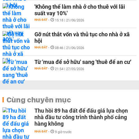
'Không thể làm nhà ở cho thuê với lãi
suất vay 10%'
NHÀ ĐẤT
-
15:18 | 21/06/2026
Gỡ nút thắt vốn và thủ tục cho nhà ở xã
hội
NHÀ ĐẤT
-
08:46 | 21/06/2026
Từ 'mua để sở hữu' sang 'thuê để an cư'
NHÀ ĐẤT
-
21:54 | 27/05/2026
Cùng chuyên mục
Thu hồi 89 ha đất để đấu giá lựa chọn
nhà đầu tư công trình thành phố cảng
hàng không
NHÀ ĐẤT
-
9 giờ trước