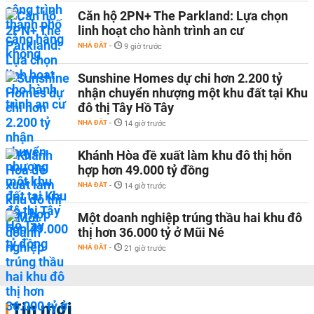
Căn hộ 2PN+ The Parkland: Lựa chọn
linh hoạt cho hành trình an cư
NHÀ ĐẤT
-
9 giờ trước
Sunshine Homes dự chi hơn 2.200 tỷ
nhận chuyển nhượng một khu đất tại Khu
đô thị Tây Hồ Tây
NHÀ ĐẤT
-
14 giờ trước
Khánh Hòa đề xuất làm khu đô thị hỗn
hợp hơn 49.000 tỷ đồng
NHÀ ĐẤT
-
14 giờ trước
Một doanh nghiệp trúng thầu hai khu đô
thị hơn 36.000 tỷ ở Mũi Né
NHÀ ĐẤT
-
21 giờ trước
Tin mới