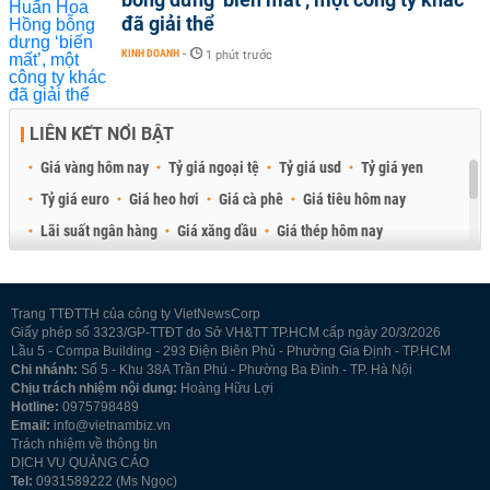
đã giải thể
KINH DOANH
-
1 phút trước
LIÊN KẾT NỔI BẬT
Giá vàng hôm nay
Tỷ giá ngoại tệ
Tỷ giá usd
Tỷ giá yen
Tỷ giá euro
Giá heo hơi
Giá cà phê
Giá tiêu hôm nay
Lãi suất ngân hàng
Giá xăng dầu
Giá thép hôm nay
Giá sầu riêng
Giá thịt heo
Giá gạo
Giá cao su
Best Retail Brokers
Diễn đàn đầu tư Việt Nam 2026
Trang TTĐTTH của công ty VietNewsCorp
Giấy phép số 3323/GP-TTĐT do Sở VH&TT TP.HCM cấp ngày 20/3/2026
Lầu 5 - Compa Building - 293 Điện Biên Phủ - Phường Gia Định - TP.HCM
Chi nhánh:
Số 5 - Khu 38A Trần Phú - Phường Ba Đình - TP. Hà Nội
Chịu trách nhiệm nội dung:
Hoàng Hữu Lợi
Hotline:
0975798489
Email:
info@vietnambiz.vn
Trách nhiệm về thông tin
DỊCH VỤ QUẢNG CÁO
Tel:
0931589222 (Ms Ngọc)