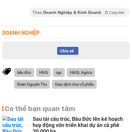
Theo
Doanh Nghiệp & Kinh Doanh
Copy link
DOANH NGHIỆP
Chia sẻ
bầu đức
HNG
ogc
HAGL Agrico
Đoàn Nguyên Thu
Giao dịch chui cổ phiếu
Có thể bạn quan tâm
Sau tái cấu trúc, Bầu Đức lên kế hoạch
huy động vốn triển khai dự án cà phê
20.000 ha