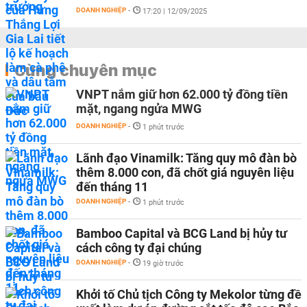
DOANH NGHIỆP
-
17:20 | 12/09/2025
Cùng chuyên mục
VNPT nắm giữ hơn 62.000 tỷ đồng tiền
mặt, ngang ngửa MWG
DOANH NGHIỆP
-
1 phút trước
Lãnh đạo Vinamilk: Tăng quy mô đàn bò
thêm 8.000 con, đã chốt giá nguyên liệu
đến tháng 11
DOANH NGHIỆP
-
1 phút trước
Bamboo Capital và BCG Land bị hủy tư
cách công ty đại chúng
DOANH NGHIỆP
-
19 giờ trước
Khởi tố Chủ tịch Công ty Mekolor từng đề