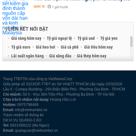
QUỐC TẾ
-
1 giờ trước
LIÊN KẾT NỔI BẬT
Giá vàng hôm nay
Tỷ giá ngoại tệ
Tỷ giá usd
Tỷ giá yen
Tỷ giá euro
Giá heo hơi
Giá cà phê
Giá tiêu hôm nay
Lãi suất ngân hàng
Giá xăng dầu
Giá thép hôm nay
Giá sầu riêng
Giá thịt heo
Giá gạo
Giá cao su
Best Retail Brokers
Diễn đàn đầu tư Việt Nam 2026
Trang TTĐTTH của công ty VietNewsCorp
Giấy phép số 3323/GP-TTĐT do Sở VH&TT TP.HCM cấp ngày 20/3/2026
Lầu 5 - Compa Building - 293 Điện Biên Phủ - Phường Gia Định - TP.HCM
Chi nhánh:
Số 5 - Khu 38A Trần Phú - Phường Ba Đình - TP. Hà Nội
Chịu trách nhiệm nội dung:
Hoàng Hữu Lợi
Hotline:
0975798489
Email:
info@vietnambiz.vn
Trách nhiệm về thông tin
DỊCH VỤ QUẢNG CÁO
Tel:
0931589222 (Ms Ngọc)
Email:
quangcao@vietnambiz.vn