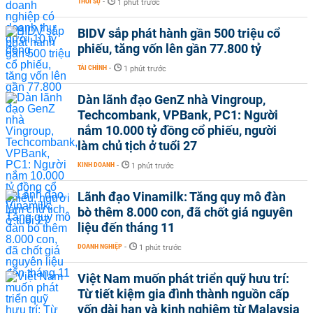
THỜI SỰ
-
1 phút trước
BIDV sắp phát hành gần 500 triệu cổ
phiếu, tăng vốn lên gần 77.800 tỷ
TÀI CHÍNH
-
1 phút trước
Dàn lãnh đạo GenZ nhà Vingroup,
Techcombank, VPBank, PC1: Người
nắm 10.000 tỷ đồng cổ phiếu, người
làm chủ tịch ở tuổi 27
KINH DOANH
-
1 phút trước
Lãnh đạo Vinamilk: Tăng quy mô đàn
bò thêm 8.000 con, đã chốt giá nguyên
liệu đến tháng 11
DOANH NGHIỆP
-
1 phút trước
Việt Nam muốn phát triển quỹ hưu trí:
Từ tiết kiệm gia đình thành nguồn cấp
vốn dài hạn và kinh nghiệm từ Malaysia