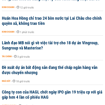
KINH DOANH
-
12 giờ trước
Huấn Hoa Hồng chỉ trao 24 bồn nước tại Lai Châu cho chính
quyền xã, không trao tiền
KINH DOANH
-
1 phút trước
Lãnh đạo MB nói gì về việc tài trợ cho 18 dự án Vingroup,
Sungroup và Masterise?
TÀI CHÍNH
-
3 giờ trước
Đề xuất dự án bất động sản đang thế chấp ngân hàng vẫn
được chuyển nhượng
NHÀ ĐẤT
-
18 giờ trước
Công ty con của HAGL chốt ngày IPO gần 19 triệu cp với giá
gấp hơn 4 lần cổ phiếu HAG