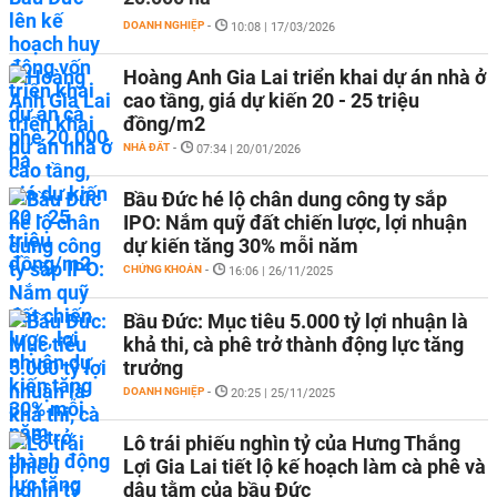
DOANH NGHIỆP
-
10:08 | 17/03/2026
Hoàng Anh Gia Lai triển khai dự án nhà ở
cao tầng, giá dự kiến 20 - 25 triệu
đồng/m2
NHÀ ĐẤT
-
07:34 | 20/01/2026
Bầu Đức hé lộ chân dung công ty sắp
IPO: Nắm quỹ đất chiến lược, lợi nhuận
dự kiến tăng 30% mỗi năm
CHỨNG KHOÁN
-
16:06 | 26/11/2025
Bầu Đức: Mục tiêu 5.000 tỷ lợi nhuận là
khả thi, cà phê trở thành động lực tăng
trưởng
DOANH NGHIỆP
-
20:25 | 25/11/2025
Lô trái phiếu nghìn tỷ của Hưng Thắng
Lợi Gia Lai tiết lộ kế hoạch làm cà phê và
dâu tằm của bầu Đức