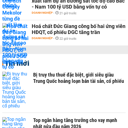
xuất làm dự án đường sắt tốc độ cao Bắc
- Nam 100 tỷ USD bằng vốn tự có
DOANH NGHIỆP
-
21 giờ trước
Hoá chất Đức Giang công bố hai ứng viên
HĐQT, cổ phiếu DGC tăng trần
DOANH NGHIỆP
-
22 giờ trước
Tin mới
Bị truy thu thuế đặc biệt, giới siêu giàu
Trung Quốc hoảng loạn bán tài sản, cổ phiếu
Top ngân hàng tăng trưởng cho vay mạnh
nhất nửa đầu năm 2026