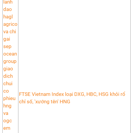
FTSE Vietnam Index loại DXG, HBC, HSG khỏi rổ
chỉ số, 'xướng tên' HNG