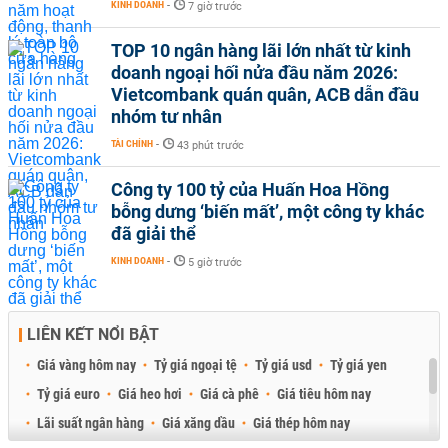
KINH DOANH
-
7 giờ trước
TOP 10 ngân hàng lãi lớn nhất từ kinh
doanh ngoại hối nửa đầu năm 2026:
Vietcombank quán quân, ACB dẫn đầu
nhóm tư nhân
TÀI CHÍNH
-
43 phút trước
Công ty 100 tỷ của Huấn Hoa Hồng
bỗng dưng ‘biến mất’, một công ty khác
đã giải thể
KINH DOANH
-
5 giờ trước
LIÊN KẾT NỔI BẬT
Giá vàng hôm nay
Tỷ giá ngoại tệ
Tỷ giá usd
Tỷ giá yen
Tỷ giá euro
Giá heo hơi
Giá cà phê
Giá tiêu hôm nay
Lãi suất ngân hàng
Giá xăng dầu
Giá thép hôm nay