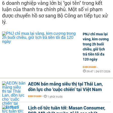
6 doanh nghiệp vàng lớn bị "gọi tên" trong kết
luận của thanh tra chính phủ. Một số vi phạm
được chuyển hồ sơ sang Bộ Công an tiếp tục xử
lý.
PNJ chỉ mua lại
vàng, kim cương
trong 2h buổi
chiều, giữ lịch
trả tiền tối đa
120 ngày
KINH DOANH
-
09:47 | 24/07/2026
AEON bán mảng siêu thị tại Thái Lan,
dồn lực cho ‘cuộc chiến’ tại Việt Nam
KINH DOANH
-
1 phút trước
Lịch cổ tức tuần tới: Masan Consumer,