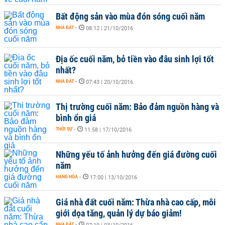
Bất động sản vào mùa đón sóng cuối năm
NHÀ ĐẤT
-
08:12 | 21/10/2016
Địa ốc cuối năm, bỏ tiền vào đâu sinh lợi tốt
nhất?
NHÀ ĐẤT
-
07:43 | 20/10/2016
Thị trường cuối năm: Bảo đảm nguồn hàng và
bình ổn giá
THỜI SỰ
-
11:58 | 17/10/2016
Những yếu tố ảnh hưởng đến giá đường cuối
năm
HÀNG HÓA
-
17:00 | 13/10/2016
Giá nhà đất cuối năm: Thừa nhà cao cấp, môi
giới dọa tăng, quản lý dự báo giảm!
NHÀ ĐẤT
-