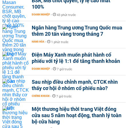
BSR, MB chốt quyền, tỷ lệ cao nhất
100%
DOANH NGHIỆP
-
43 phút trước
Ngân hàng Trung ương Trung Quốc mua
thêm 20 tấn vàng trong tháng 7
HÀNG HÓA
-
1 phút trước
Điện Máy Xanh muốn phát hành cổ
phiếu với tỷ lệ 1:1 để tăng thanh khoản
DOANH NGHIỆP
-
7 giờ trước
Sau nhịp điều chỉnh mạnh, CTCK nhìn
thấy cơ hội ở nhóm cổ phiếu nào?
CHỨNG KHOÁN
-
7 giờ trước
Một thương hiệu thời trang Việt đóng
cửa sau 5 năm hoạt động, thanh lý toàn
bộ cửa hàng