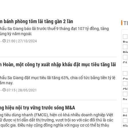
n bánh phồng tôm lãi tăng gần 2 lần
T
hẩu Sa Giang báo lãi trước thuế 9 tháng đạt 107 tỷ đồng, tăng
cùng kỳ năm ngoái.
-
21:00 | 27/10/2024
h Hoàn, một công ty xuất nhập khẩu đặt mục tiêu tăng lãi
ẩu Sa Giang đặt mục tiêu lãi tăng 63%, chia cổ tức bằng tiền tỷ lệ
ăm nay.
-
07:15 | 28/05/2021
ng hiệu nội trụ vững trước sóng M&A
g tiêu dùng nhanh (FMCG), hiện có khá nhiều doanh nghiệp Việt
được vị trí dẫn dắt thị trường, vượt trội so với các đối thủ là các
quốc gia. Điều này cũng đồng nghĩa với nguy cơ có thể bị thâu