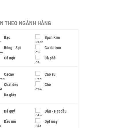
IN THEO NGÀNH HÀNG
Bạc
Bạch Kim
Bông - Sợi
Cá da trơn
Cá ngừ
Cà phê
Cacao
Cao su
Chất dẻo
Chè
Da giày
Đá quý
Dầu - Hạt dầu
Dầu mỏ
Dệt may