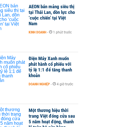
AEON bán mảng siêu thị
tại Thái Lan, dồn lực cho
‘cuộc chiến’ tại Việt
Nam
KINH DOANH
-
1 phút trước
Điện Máy Xanh muốn
phát hành cổ phiếu với
tỷ lệ 1:1 để tăng thanh
khoản
DOANH NGHIỆP
-
4 giờ trước
Một thương hiệu thời
trang Việt đóng cửa sau
5 năm hoạt động, thanh