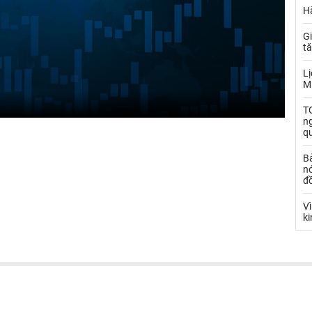
Hà
Gi
t
Lị
M
TO
n
q
B
nó
đ
V
k