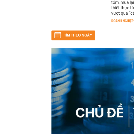
tóm, mua lạ
thiết thực t
vượt qua “c
DOANH NGHIỆP
TÌM THEO NGÀY