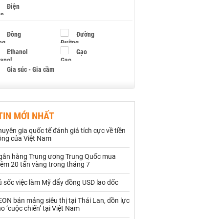
Điện
Đồng
Đường
Ethanol
Gạo
Gia súc - Gia cầm
Giấy
Gỗ
TIN MỚI NHẤT
Hạt điều
Hồ tiêu - Hạt tiêu
uyên gia quốc tế đánh giá tích cực về tiền
Khí đốt
ồng của Việt Nam
gân hàng Trung ương Trung Quốc mua
Kim loại khác
Mắc ca
hêm 20 tấn vàng trong tháng 7
Muối
Ngũ cốc
ú sốc việc làm Mỹ đẩy đồng USD lao dốc
Nhựa - Hạt nhựa
ON bán mảng siêu thị tại Thái Lan, dồn lực
o ‘cuộc chiến’ tại Việt Nam