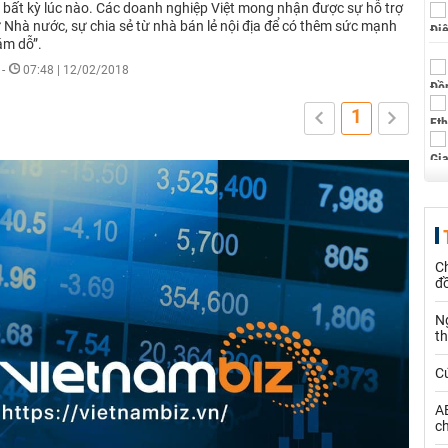
i bất kỳ lúc nào. Các doanh nghiệp Việt mong nhận được sự hỗ trợ
ừ Nhà nước, sự chia sẻ từ nhà bán lẻ nội địa để có thêm sức mạnh
ám dỗ”.
-
07:48 | 12/02/2018
1
Ch
đ
N
t
C
AE
ch