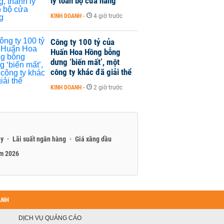
lý toàn bộ cửa hàng
KINH DOANH
-
4 giờ trước
Công ty 100 tỷ của
Huấn Hoa Hồng bỗng
dưng ‘biến mất’, một
công ty khác đã giải thể
KINH DOANH
-
2 giờ trước
ay
Lãi suất ngân hàng
Giá xăng dầu
am 2026
ANH
DỊCH VỤ QUẢNG CÁO