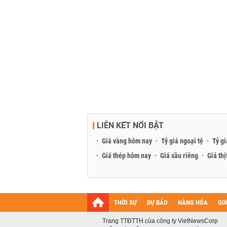
LIÊN KẾT NỔI BẬT
Giá vàng hôm nay
Tỷ giá ngoại tệ
Tỷ gi
Giá thép hôm nay
Giá sầu riêng
Giá thị
THỜI SỰ
DỰ BÁO
HÀNG HÓA
QU
Trang TTĐTTH của công ty VietNewsCorp