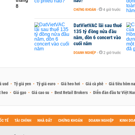
tháng
nào?
8
CHỨNG KHOÁN
-
4 giờ trước
DatVietVAC lãi sau thuế
135 tỷ đồng nửa đầu
năm, dồn 6 concert vào
cuối năm
DOANH NGHIỆP
-
2 giờ trước
á usd
Tỷ giá yen
Tỷ giá euro
Giá heo hơi
Giá cà phê
Giá tiêu hôm n
t heo
Giá gạo
Giá cao su
Best Retail Brokers
Diễn đàn đầu tư Việt N
ỐC TẾ
TÀI CHÍNH
NHÀ ĐẤT
CHỨNG KHOÁN
DOANH NGHIỆP
KINH DO