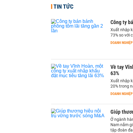
TIN TỨC
Công ty bá
Xuất nhập k
73% so với 
DOANH NGHIỆP
Về tay Vĩn
63%
Xuất nhập kh
20% trong n
DOANH NGHIỆP
Giúp thươ
Ở ngành hàn
Nam nắm giữ 
tập đoàn đa 