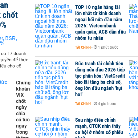
san
TOP 10 ngân hàng lãi
 chốt
lớn nhất từ kinh doanh
ngoại hối nửa đầu năm
0%
2026: Vietcombank
quán quân, ACB dẫn đầu
nhóm tư nhân
TÀI CHÍNH
-
1 phút trước
ẽ có 17 doanh
quyền để thực
Bức tranh tài chính tiêu
hiếu cho cổ
dùng nửa đầu 2026 tiếp
tục phân hóa: VietCredit
báo lãi tăng ba chữ số,
Chứng
ông lớn đầu ngành 'hụt
khoán
hơi'
VIX
chốt
TÀI CHÍNH
-
4 giờ trước
ngày
chia
cổ tức
Sau nhịp điều chỉnh
ngay
mạnh, CTCK nhìn thấy
trong
cơ hội ở nhóm cổ phiếu