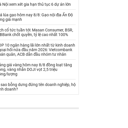
Palladium
Phân bón
 Nội xem xét gia hạn thủ tục 6 dự án lớn
Rau - Củ -Quả
Sắt thép
á lúa gạo hôm nay 8/8: Gạo nội địa Ấn Độ
ăng giá mạnh
Sữa
ch cổ tức tuần tới: Masan Consumer, BSR,
BBank chốt quyền, tỷ lệ cao nhất 100%
Than
Thức ăn chăn nuôi
P 10 ngân hàng lãi lớn nhất từ kinh doanh
goại hối nửa đầu năm 2026: Vietcombank
Thủy hải sản khác
Tôm
uán quân, ACB dẫn đầu nhóm tư nhân
Vàng
ảng giá vàng hôm nay 8/8 đồng loạt tăng
ng, vàng nhẫn DOJI vọt 2,5 triệu
ồng/lượng
VLXD khác
Xăng dầu
ì sao bỗng dưng đứng tên doanh nghiệp, hộ
Xi măng - Clynker
inh doanh?