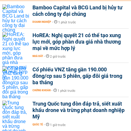
Bamboo Capital và BCG Land bị hủy tư
cách công ty đại chúng
DOANH NGHIỆP
-
1 phút trước
HoREA: Nghị quyết 21 có thể tạo xung
lực mới, góp phần đưa giá nhà thương
mại về mức hợp lý
NHÀ ĐẤT
-
2 giờ trước
Cổ phiếu VNZ tăng gần 190.000
đồng/cp sau 5 phiên, gấp đôi giá trong
ba tháng
CHỨNG KHOÁN
-
1 phút trước
Trung Quốc tung đòn đáp trả, siết xuất
khẩu drone và trừng phạt doanh nghiệp
Mỹ
QUỐC TẾ
-
1 giờ trước