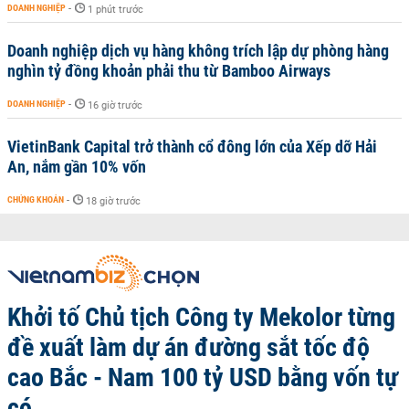
DOANH NGHIỆP
-
1 phút trước
Doanh nghiệp dịch vụ hàng không trích lập dự phòng hàng
nghìn tỷ đồng khoản phải thu từ Bamboo Airways
DOANH NGHIỆP
-
16 giờ trước
VietinBank Capital trở thành cổ đông lớn của Xếp dỡ Hải
An, nắm gần 10% vốn
CHỨNG KHOÁN
-
18 giờ trước
Khởi tố Chủ tịch Công ty Mekolor từng
đề xuất làm dự án đường sắt tốc độ
cao Bắc - Nam 100 tỷ USD bằng vốn tự
có