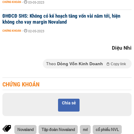
CHỨNG KHOÁN
-
03-05-2023
ĐHĐCĐ SHS: Không có kế hoạch tăng vốn vài năm tới, hiện
không cho vay margin Novaland
CHỨNG KHOÁN
-
02-05-2023
Diệu Nhi
Theo
Dòng Vốn Kinh Doanh
Copy link
CHỨNG KHOÁN
Chia sẻ
Novaland
Tập đoàn Novaland
nvl
cổ phiếu NVL