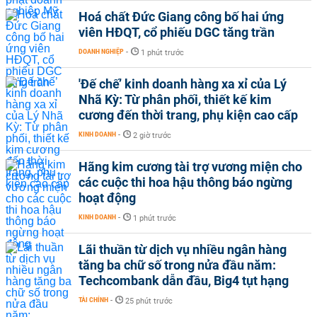
Hoá chất Đức Giang công bố hai ứng
viên HĐQT, cổ phiếu DGC tăng trần
DOANH NGHIỆP
-
1 phút trước
'Đế chế’ kinh doanh hàng xa xỉ của Lý
Nhã Kỳ: Từ phân phối, thiết kế kim
cương đến thời trang, phụ kiện cao cấp
KINH DOANH
-
2 giờ trước
Hãng kim cương tài trợ vương miện cho
các cuộc thi hoa hậu thông báo ngừng
hoạt động
KINH DOANH
-
1 phút trước
Lãi thuần từ dịch vụ nhiều ngân hàng
tăng ba chữ số trong nửa đầu năm:
Techcombank dẫn đầu, Big4 tụt hạng
TÀI CHÍNH
-
25 phút trước