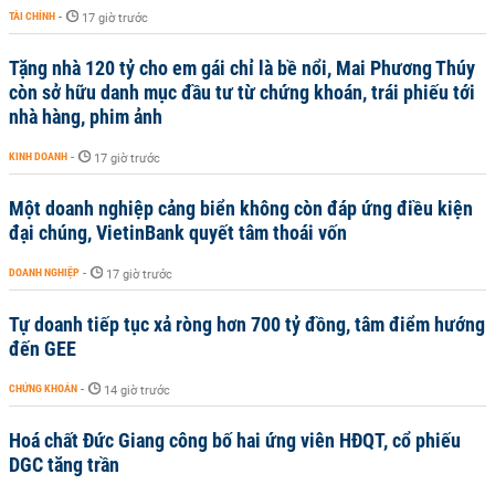
TÀI CHÍNH
-
17 giờ trước
Tặng nhà 120 tỷ cho em gái chỉ là bề nổi, Mai Phương Thúy
còn sở hữu danh mục đầu tư từ chứng khoán, trái phiếu tới
nhà hàng, phim ảnh
KINH DOANH
-
17 giờ trước
Một doanh nghiệp cảng biển không còn đáp ứng điều kiện
đại chúng, VietinBank quyết tâm thoái vốn
DOANH NGHIỆP
-
17 giờ trước
Tự doanh tiếp tục xả ròng hơn 700 tỷ đồng, tâm điểm hướng
đến GEE
CHỨNG KHOÁN
-
14 giờ trước
Hoá chất Đức Giang công bố hai ứng viên HĐQT, cổ phiếu
DGC tăng trần