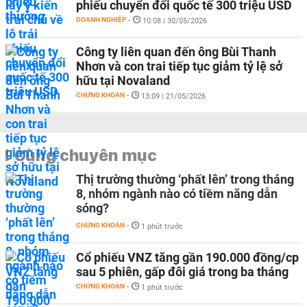
phiếu chuyển đổi quốc tế 300 triệu USD
DOANH NGHIỆP
-
10:08 | 30/05/2026
Công ty liên quan đến ông Bùi Thanh
Nhơn và con trai tiếp tục giảm tỷ lệ sở
hữu tại Novaland
CHỨNG KHOÁN
-
13:09 | 21/05/2026
Cùng chuyên mục
Thị trường thường ‘phất lên’ trong tháng
8, nhóm ngành nào có tiềm năng dẫn
sóng?
CHỨNG KHOÁN
-
1 phút trước
Cổ phiếu VNZ tăng gần 190.000 đồng/cp
sau 5 phiên, gấp đôi giá trong ba tháng
CHỨNG KHOÁN
-
1 phút trước