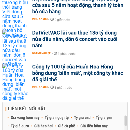
cửa sau 5 năm hoạt động, thanh lý toàn
bộ cửa hàng
KINH DOANH
-
2 giờ trước
DatVietVAC lãi sau thuế 135 tỷ đồng
nửa đầu năm, dồn 6 concert vào cuối
năm
DOANH NGHIỆP
-
1 phút trước
Công ty 100 tỷ của Huấn Hoa Hồng
bỗng dưng ‘biến mất’, một công ty khác
đã giải thể
KINH DOANH
-
1 phút trước
LIÊN KẾT NỔI BẬT
Giá vàng hôm nay
Tỷ giá ngoại tệ
Tỷ giá usd
Tỷ giá yen
Tỷ giá euro
Giá heo hơi
Giá cà phê
Giá tiêu hôm nay