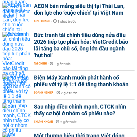
AEON bán mảng siêu thị tại Thái Lan,
dồn lực cho ‘cuộc chiến’ tại Việt Nam
KINH DOANH
-
1 phút trước
Bức tranh tài chính tiêu dùng nửa đầu
2026 tiếp tục phân hóa: VietCredit báo
lãi tăng ba chữ số, ông lớn đầu ngành
'hụt hơi'
TÀI CHÍNH
-
1 giờ trước
Điện Máy Xanh muốn phát hành cổ
phiếu với tỷ lệ 1:1 để tăng thanh khoản
DOANH NGHIỆP
-
2 giờ trước
Sau nhịp điều chỉnh mạnh, CTCK nhìn
thấy cơ hội ở nhóm cổ phiếu nào?
CHỨNG KHOÁN
-
2 giờ trước
Một thương hiệu thời trang Việt đóng