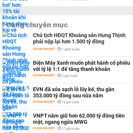
Cùng chuyên mục
Chủ tịch HĐQT Khoáng sản Hưng Thịnh
phải nộp lại hơn 1.500 tỷ đồng
DOANH NGHIỆP
-
1 phút trước
Điện Máy Xanh muốn phát hành cổ phiếu
với tỷ lệ 1:1 để tăng thanh khoản
DOANH NGHIỆP
-
2 giờ trước
EVN đã xóa sạch lỗ lũy kế, thu gần
353.000 tỷ đồng sau nửa năm
DOANH NGHIỆP
-
13 giờ trước
VNPT nắm giữ hơn 62.000 tỷ đồng tiền
mặt, ngang ngửa MWG
DOANH NGHIỆP
-
17 giờ trước