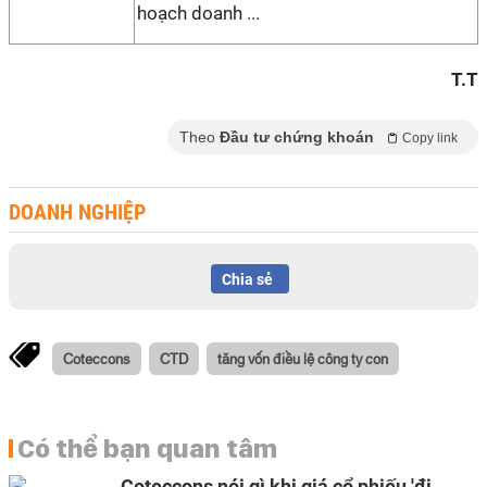
hoạch doanh ...
T.T
Theo
Đầu tư chứng khoán
Copy link
DOANH NGHIỆP
Chia sẻ
Coteccons
CTD
tăng vốn điều lệ công ty con
Có thể bạn quan tâm
Coteccons nói gì khi giá cổ phiếu 'đi