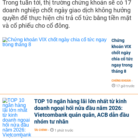
Trong tuần tới, thị trường chứng khoán sẽ có 17
doanh nghiệp chốt ngày giao dịch không hưởng
quyền để thực hiện chi trả cổ tức bằng tiền mặt
và cổ phiếu cho cổ đông.
Chứng
khoán VIX
chốt ngày
chia cổ tức
ngay trong
tháng 8
CHỨNG KHOÁN
-
17 giờ trước
TOP 10 ngân hàng lãi lớn nhất từ kinh
doanh ngoại hối nửa đầu năm 2026:
Vietcombank quán quân, ACB dẫn đầu
nhóm tư nhân
TÀI CHÍNH
-
1 phút trước