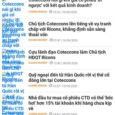
ngược' với kết quả kinh doanh?
CHỨNG KHOÁN
-
15:32 | 16/06/2026
Chủ tịch Coteccons lên tiếng về vụ tranh
chấp với Ricons, khẳng định sẵn sàng
thoái vốn
DOANH NGHIỆP
-
07:47 | 16/06/2026
Cựu lãnh đạo Coteccons làm Chủ tịch
HĐQT Ricons
DOANH NGHIỆP
-
12:43 | 28/05/2026
Quỹ ngoại đến từ Hàn Quốc rời vị thế cổ
đông lớn tại Coteccons
CHỨNG KHOÁN
-
12:37 | 13/05/2026
Nhà đầu tư mua cổ phiếu CTD có thể 'bốc
hơi' hơn 15% tài khoản khi hàng chưa kịp
về
CHỨNG KHOÁN
-
14:47 | 08/05/2026