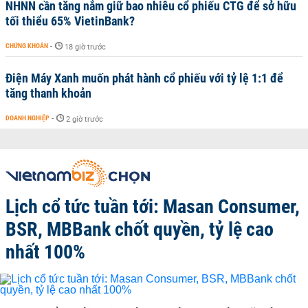
NHNN cần tăng nắm giữ bao nhiêu cổ phiếu CTG để sở hữu
tối thiểu 65% VietinBank?
CHỨNG KHOÁN
-
18 giờ trước
Điện Máy Xanh muốn phát hành cổ phiếu với tỷ lệ 1:1 để
tăng thanh khoản
DOANH NGHIỆP
-
2 giờ trước
Lịch cổ tức tuần tới: Masan Consumer,
BSR, MBBank chốt quyền, tỷ lệ cao
nhất 100%