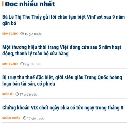
Đọc nhiều nhất
Bà Lê Thị Thu Thủy gửi lời chào tạm biệt VinFast sau 9 năm
gắn bó
KINH DOANH
-
15 giờ trước
Một thương hiệu thời trang Việt đóng cửa sau 5 năm hoạt
động, thanh lý toàn bộ cửa hàng
KINH DOANH
-
2 giờ trước
Bị truy thu thuế đặc biệt, giới siêu giàu Trung Quốc hoảng
loạn bán tài sản, cổ phiếu
QUỐC TẾ
-
17 giờ trước
Chứng khoán VIX chốt ngày chia cổ tức ngay trong tháng 8
CHỨNG KHOÁN
-
17 giờ trước