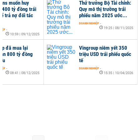
ons muốn huy
Thứ trưởng Bộ Tài chính:
.400 tỷ đồng trái
Quy mô thị trường trái
ể trả nợ đối tác
phiếu năm 2025 ước...
DOANH NGHIỆP
-
19:25 | 08/11/2025
HIỆP
-
10:59 | 09/12/2025
rp đã mua lại
Vingroup niêm yết 350
hạn 800 tỷ đồng
triệu USD trái phiếu quốc
iếu
tế
HIỆP
-
DOANH NGHIỆP
-
08:41 | 08/12/2025
15:35 | 10/04/2026