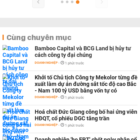
Cùng chuyên mục
Bamboo Capital và BCG Land bị hủy tư
cách công ty đại chúng
DOANH NGHIỆP
-
1 phút trước
Khởi tố Chủ tịch Công ty Mekolor từng đề
xuất làm dự án đường sắt tốc độ cao Bắc
- Nam 100 tỷ USD bằng vốn tự có
DOANH NGHIỆP
-
1 phút trước
Hoá chất Đức Giang công bố hai ứng viên
HĐQT, cổ phiếu DGC tăng trần
DOANH NGHIỆP
-
1 phút trước
Doanh nghiệp 'họ FPT' chốt ngày nhận cổ