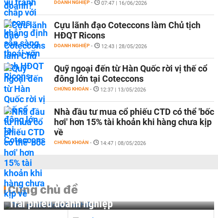
DOANH NGHIỆP
-
07:47 | 16/06/2026
Cựu lãnh đạo Coteccons làm Chủ tịch
HĐQT Ricons
DOANH NGHIỆP
-
12:43 | 28/05/2026
Quỹ ngoại đến từ Hàn Quốc rời vị thế cổ
đông lớn tại Coteccons
CHỨNG KHOÁN
-
12:37 | 13/05/2026
Nhà đầu tư mua cổ phiếu CTD có thể 'bốc
hơi' hơn 15% tài khoản khi hàng chưa kịp
về
CHỨNG KHOÁN
-
14:47 | 08/05/2026
Cùng chủ đề
Trái phiếu doanh nghiệp