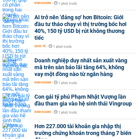
KINH DOANH
-
1 phút trước
AI trở nên 'đáng sợ' hơn Bitcoin: Giới
đầu tư tháo chạy vì thị trường bốc hơi
40%, 150 tỷ USD bị rút không thương
tiếc
QUỐC TẾ
-
1 phút trước
Doanh nghiệp duy nhất sản xuất vàng
mã trên sàn báo lãi tăng 64%, không
vay một đồng nào từ ngân hàng
KINH DOANH
-
1 phút trước
Con gái tỷ phú Phạm Nhật Vượng lần
đầu tham gia vào hệ sinh thái Vingroup
KINH DOANH
-
1 phút trước
Hơn 227.000 tài khoản gia nhập thị
trường chứng khoán trong tháng 7 biến