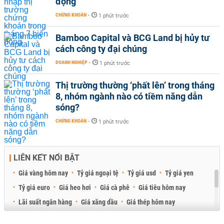
động
CHỨNG KHOÁN
-
1 phút trước
Bamboo Capital và BCG Land bị hủy tư
cách công ty đại chúng
DOANH NGHIỆP
-
1 phút trước
Thị trường thường ‘phất lên’ trong tháng
8, nhóm ngành nào có tiềm năng dẫn
sóng?
CHỨNG KHOÁN
-
1 phút trước
LIÊN KẾT NỔI BẬT
Giá vàng hôm nay
Tỷ giá ngoại tệ
Tỷ giá usd
Tỷ giá yen
Tỷ giá euro
Giá heo hơi
Giá cà phê
Giá tiêu hôm nay
Lãi suất ngân hàng
Giá xăng dầu
Giá thép hôm nay
Giá sầu riêng
Giá thịt heo
Giá gạo
Giá cao su