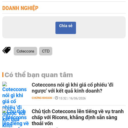
DOANH NGHIỆP
Chia sẻ
Coteccons
CTD
Có thể bạn quan tâm
Coteccons nói gì khi giá cổ phiếu 'đi
ngược' với kết quả kinh doanh?
CHỨNG KHOÁN
-
15:32 | 16/06/2026
Chủ tịch Coteccons lên tiếng về vụ tranh
chấp với Ricons, khẳng định sẵn sàng
thoái vốn