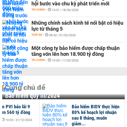
hội bước vào chu kỳ phát triển mới
TÀI CHÍNH
-
14:31 | 18/06/2026
Những chính sách kinh tế nổi bật có hiệu
lực từ tháng 5
THỜI SỰ
-
08:42 | 01/05/2026
Một công ty bảo hiểm được chấp thuận
tăng vốn lên hơn 18.900 tỷ đồng
TÀI CHÍNH
-
10:00 | 11/03/2026
Cùng chủ đề
Bảo hiểm quý III/2024
ểm PVI báo lãi 9
Bảo hiểm BIDV thực hiện
hơn 560 tỷ đồng
80% kế hoạch lợi nhuận
sau 8 tháng, muốn
-
10:00 | 21/10/2024
giảm...