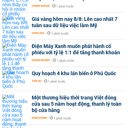
CHỨNG KHOÁN
-
1 phút trước
Giá vàng hôm nay 8/8: Lên cao nhất 7
tuần sau dữ liệu việc làm Mỹ
HÀNG HÓA
-
1 phút trước
Điện Máy Xanh muốn phát hành cổ
phiếu với tỷ lệ 1:1 để tăng thanh khoản
DOANH NGHIỆP
-
1 phút trước
Quy hoạch 4 khu lấn biển ở Phú Quốc
THỜI SỰ
-
1 phút trước
Một thương hiệu thời trang Việt đóng
cửa sau 5 năm hoạt động, thanh lý toàn
bộ cửa hàng
KINH DOANH
-
1 phút trước