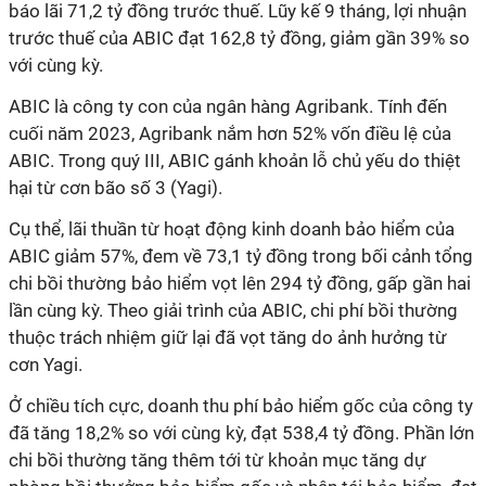
báo lãi 71,2 tỷ đồng trước thuế. Lũy kế 9 tháng, lợi nhuận
trước thuế của ABIC đạt 162,8 tỷ đồng, giảm gần 39% so
với cùng kỳ.
ABIC là công ty con của ngân hàng Agribank. Tính đến
cuối năm 2023, Agribank nắm hơn 52% vốn điều lệ của
ABIC. Trong quý III, ABIC gánh khoản lỗ chủ yếu do thiệt
hại từ cơn bão số 3 (Yagi).
Cụ thể, lãi thuần từ hoạt động kinh doanh bảo hiểm của
ABIC giảm 57%, đem về 73,1 tỷ đồng trong bối cảnh tổng
chi bồi thường bảo hiểm vọt lên 294 tỷ đồng, gấp gần hai
lần cùng kỳ. Theo giải trình của ABIC, chi phí bồi thường
thuộc trách nhiệm giữ lại đã vọt tăng do ảnh hưởng từ
cơn Yagi.
Ở chiều tích cực, doanh thu phí bảo hiểm gốc của công ty
đã tăng 18,2% so với cùng kỳ, đạt 538,4 tỷ đồng. Phần lớn
chi bồi thường tăng thêm tới từ khoản mục tăng dự