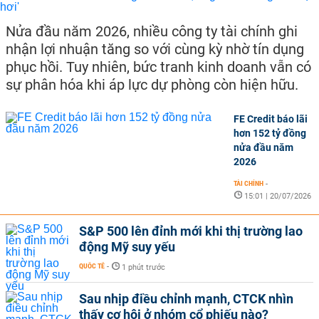
Nửa đầu năm 2026, nhiều công ty tài chính ghi
nhận lợi nhuận tăng so với cùng kỳ nhờ tín dụng
phục hồi. Tuy nhiên, bức tranh kinh doanh vẫn có
sự phân hóa khi áp lực dự phòng còn hiện hữu.
FE Credit báo lãi
hơn 152 tỷ đồng
nửa đầu năm
2026
TÀI CHÍNH
-
15:01 | 20/07/2026
S&P 500 lên đỉnh mới khi thị trường lao
động Mỹ suy yếu
QUỐC TẾ
-
1 phút trước
Sau nhịp điều chỉnh mạnh, CTCK nhìn
thấy cơ hội ở nhóm cổ phiếu nào?