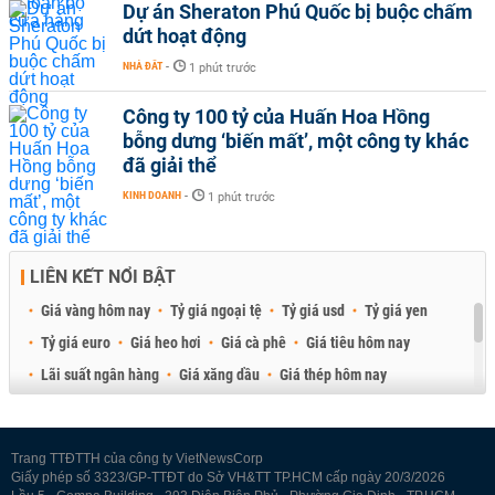
Dự án Sheraton Phú Quốc bị buộc chấm
dứt hoạt động
NHÀ ĐẤT
-
1 phút trước
Công ty 100 tỷ của Huấn Hoa Hồng
bỗng dưng ‘biến mất’, một công ty khác
đã giải thể
KINH DOANH
-
1 phút trước
LIÊN KẾT NỔI BẬT
Giá vàng hôm nay
Tỷ giá ngoại tệ
Tỷ giá usd
Tỷ giá yen
Tỷ giá euro
Giá heo hơi
Giá cà phê
Giá tiêu hôm nay
Lãi suất ngân hàng
Giá xăng dầu
Giá thép hôm nay
Giá sầu riêng
Giá thịt heo
Giá gạo
Giá cao su
Best Retail Brokers
Diễn đàn đầu tư Việt Nam 2026
Trang TTĐTTH của công ty VietNewsCorp
Giấy phép số 3323/GP-TTĐT do Sở VH&TT TP.HCM cấp ngày 20/3/2026