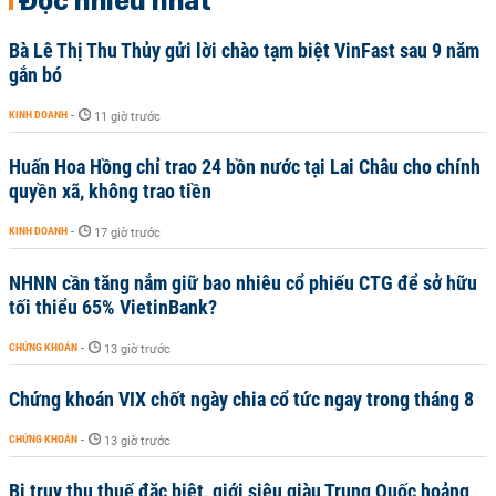
Bà Lê Thị Thu Thủy gửi lời chào tạm biệt VinFast sau 9 năm
gắn bó
KINH DOANH
-
11 giờ trước
Huấn Hoa Hồng chỉ trao 24 bồn nước tại Lai Châu cho chính
quyền xã, không trao tiền
KINH DOANH
-
17 giờ trước
NHNN cần tăng nắm giữ bao nhiêu cổ phiếu CTG để sở hữu
tối thiểu 65% VietinBank?
CHỨNG KHOÁN
-
13 giờ trước
Chứng khoán VIX chốt ngày chia cổ tức ngay trong tháng 8
CHỨNG KHOÁN
-
13 giờ trước
Bị truy thu thuế đặc biệt, giới siêu giàu Trung Quốc hoảng