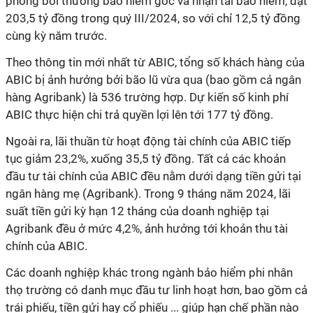
phòng bồi thưởng bảo hiểm gốc và nhận tái bảo hiểm, đạt
203,5 tỷ đồng trong quý III/2024, so với chỉ 12,5 tỷ đồng
cùng kỳ năm trước.
Theo thông tin mới nhất từ ABIC, tổng số khách hàng của
ABIC bị ảnh hưởng bởi bão lũ vừa qua (bao gồm cả ngân
hàng Agribank) là 536 trường hợp. Dự kiến số kinh phí
ABIC thực hiện chi trả quyền lợi lên tới 177 tỷ đồng.
Ngoài ra, lãi thuần từ hoạt động tài chính của ABIC tiếp
tục giảm 23,2%, xuống 35,5 tỷ đồng. Tất cả các khoản
đầu tư tài chính của ABIC đều nằm dưới dạng tiền gửi tại
ngân hàng mẹ (Agribank). Trong 9 tháng năm 2024, lãi
suất tiền gửi kỳ hạn 12 tháng của doanh nghiệp tại
Agribank đều ở mức 4,2%, ảnh hưởng tới khoản thu tài
chính của ABIC.
Các doanh nghiệp khác trong ngành bảo hiểm phi nhân
thọ trường có danh mục đầu tư linh hoạt hơn, bao gồm cả
trái phiếu, tiền gửi hay cổ phiếu ... giúp hạn chế phần nào