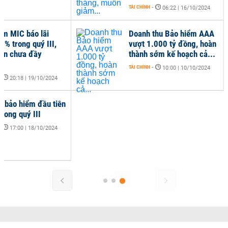
TÀI CHÍNH
-
06:22 | 16/10/2024
ểm MIC báo lãi
Doanh thu Bảo hiểm AAA
2% trong quý III,
vượt 1.000 tỷ đồng, hoàn
iện chưa đầy
thành sớm kế hoạch cả...
TÀI CHÍNH
-
10:00 | 10/10/2024
-
20:18 | 19/10/2024
y bảo hiểm đầu tiên
trong quý III
-
17:00 | 18/10/2024