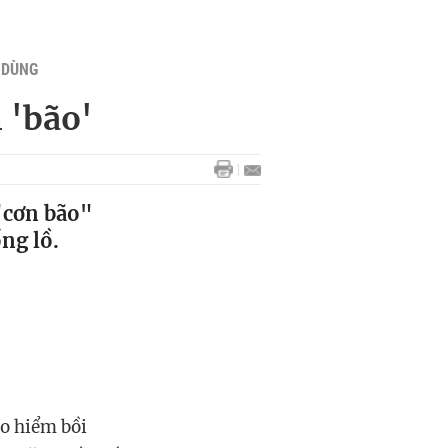
U DÙNG
 'bão'
"cơn bão"
ng lồ.
ảo hiểm bồi