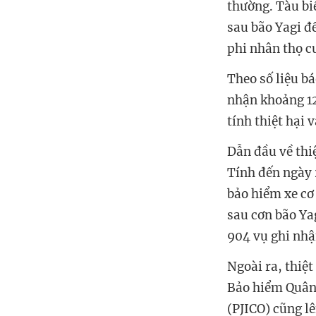
thường. Tàu biể
sau bão Yagi đ
phi nhân thọ c
Theo số liệu b
nhận khoảng 12.
tính thiệt hại 
Dẫn đầu về thi
Tính đến ngày 
bảo hiểm xe cơ
sau cơn bão Yag
904 vụ ghi nhận
Ngoài ra, thiệ
Bảo hiểm Quân 
(PJICO) cũng l