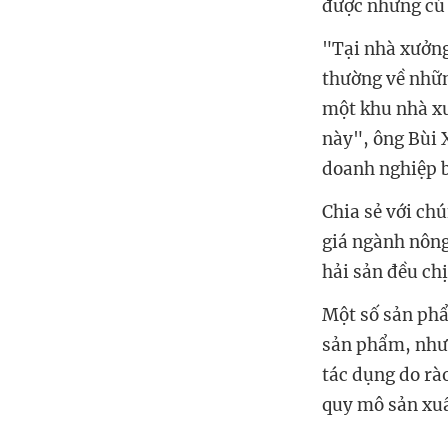
được những cú s
"Tại nhà xưởng
thường về nhữn
một khu nhà xư
này", ông Bùi
doanh nghiệp b
Chia sẻ với ch
giá ngành nông
hải sản đều chị
Một số sản phẩ
sản phẩm, nhưn
tác dụng do rào
quy mô sản xuấ