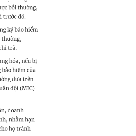
ược bồi thường,
i trước đó.
ăng ký bảo hiểm
i thường,
hi trả.
àng hóa, nếu bị
ng bảo hiểm của
ường dựa trên
uân đội (MIC)
dân, doanh
ình, nhằm hạn
 cho họ tránh