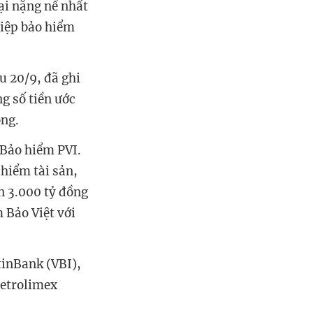
hại nặng nề nhất
iệp bảo hiểm
u 20/9, đã ghi
ng số tiền ước
ồng.
 Bảo hiểm PVI.
 hiểm tài sản,
n 3.000 tỷ đồng
 Bảo Việt với
tinBank (VBI),
Petrolimex