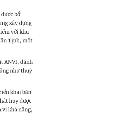
.
 được bồi
đang xây dựng
hiểm với khu
Văn Tịnh, một
ật ANVI, đánh
cũng như thuỷ
riển khai bán
phát huy được
m vi khả năng,