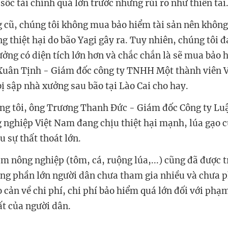
ốc tài chính quá lớn trước những rủi ro như thiên tai
 cũ, chúng tôi không mua bảo hiểm tài sản nên không
g thiệt hại do bão Yagi gây ra. Tuy nhiên, chúng tôi 
ởng có diện tích lớn hơn và chắc chắn là sẽ mua bảo 
 Xuân Tịnh - Giám đốc công ty TNHH Một thành viên 
ị sập nhà xưởng sau bão tại Lào Cai cho hay.
úng tôi, ông Trương Thanh Đức - Giám đốc Công ty Lu
 nghiệp Việt Nam đang chịu thiệt hại mạnh, lúa gạo 
u sự thất thoát lớn.
m nông nghiệp (tôm, cá, ruộng lúa,...) cũng đã được t
g phần lớn người dân chưa tham gia nhiều và chưa 
 cản về chi phí, chi phí bảo hiểm quá lớn đối với phạ
t của người dân.