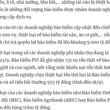
n, ô tô, nhà xưởng, kho bãi,... những tài sản bị thiệt 
ều là những đối tượng bảo hiểm được nhóm doanh ngh
ung cấp dịch vụ.
áo cáo từ các doanh nghiệp bảo hiểm cập nhật đến chiề
000 vụ thiệt hại về bảo hiểm tài sản, xe cơ giới,... tổ
và chi trả quyền lợi bảo hiểm đã lên khoảng 9.000 tỷ đ
ệt hại trong số các doanh nghiệp phi nhân thọ đang là
23/9, Bảo hiểm PVI đã ghi nhận 751 vụ tổn thất về bảo
 giới và con người, ước tổng mức khiếu nại tổn thất hơ
i. Doanh nghiệp chịu thiệt hại lớn thứ hai là Bảo hiểm
 và số tiền bồi thường 955 tỷ đồng (tính đến 18/9).
t hại của các doanh nghiệp bảo hiểm như Bảo hiểm Vie
đội (MIC), Bảo hiểm Agribank (ABIC) hay Bảo hiểm 
ên đến hàng trăm tỷ đồng.