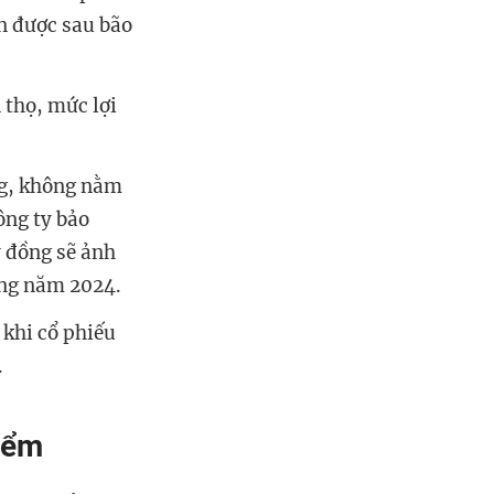
ận được sau bão
 thọ, mức lợi
ờng, không nằm
ông ty bảo
ỷ đồng sẽ ảnh
ong năm 2024.
 khi cổ phiếu
.
iểm