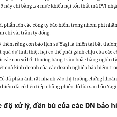
số này chỉ bằng 1/3 mức khiếu nại tổn thất mà PVI nh
ới phần lớn các công ty bảo hiểm trong nhóm phi nhân
 chỉ vài trăm tỷ đồng.
ý thêm rằng cơn bão lịch sử Yagi là thiên tại bất thư
 quá dự tính thiệt hại có thể phải gánh chịu của các c
ới các con số bồi thường hàng trăm hoặc hàng nghìn t
kết quả kinh doanh của các doanh nghiệp bảo hiểm tr
đó đã phản ánh rất nhanh vào thị trường chứng khoán
 hiểm đã có liên tiếp những phiên đỏ lửa sau bão Yagi
c độ xử lý, đền bù của các DN bảo h