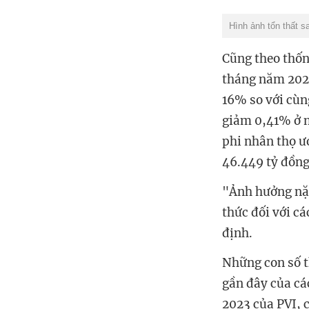
Hình ảnh tổn thất s
Cũng theo thố
tháng năm 2024
16% so với cùn
giảm 0,41% ở m
phi nhân thọ ư
46.449 tỷ đồng
"Ảnh hưởng nặn
thức đối với c
định.
Những con số t
gần đây của cá
2023 của PVI, 