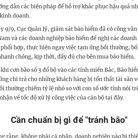
ng dẫn các biện pháp để hỗ trợ khắc phục hậu quả n
 kinh doanh.
y 9/9, Cục Quản lý, giám sát bảo hiểm đã có công văn
Nam và các doanh nghiệp bảo hiểm đề nghị các doanh
phối hợp, thực hiện ngay việc tạm ứng bồi thường, bồ
nhanh chóng, kịp thời, đầy đủ cho bên mua bảo hiểm.
 khi cơn bão số 3 đổ bộ vào các tỉnh miền Bắc, Bảo hi
ng chi trả cho những khách hàng bị tổn thất tài sản vớ
i thường chiếm tỷ lệ nhỏ so với con số ước tính nói t
hận về tốc độ xử lý công việc của cán bộ tại đây.
Cần chuẩn bị gì để "tránh bão"
ng rằng, không phải cá nhân, doanh nghiệp nào bị thiệ