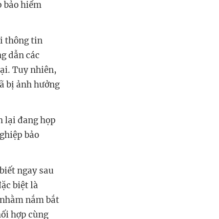
p bảo hiểm
i thông tin
ng dẫn các
ại. Tuy nhiên,
đã bị ảnh hưởng
n lại đang họp
nghiệp bảo
 biết ngay sau
ặc biệt là
. nhằm nắm bắt
hối hợp cùng