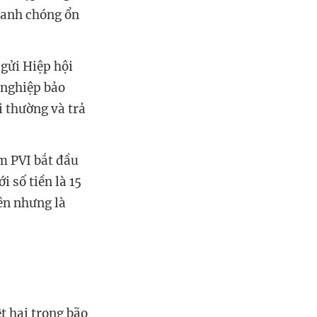
hanh chóng ổn
 gửi Hiệp hội
 nghiệp bảo
i thường và trả
ểm PVI bắt đầu
i số tiền là 15
rên nhưng là
t hại trong bão