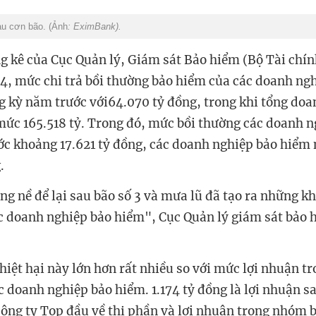
au cơn bão. (Ảnh
: EximBank).
ng kê của Cục Quản lý, Giám sát Bảo hiểm (Bộ Tài chín
, mức chi trả bồi thường bảo hiểm của các doanh ngh
g kỳ năm trước với64.070 tỷ đồng, trong khi tổng doa
ức 165.518 tỷ. Trong đó, mức bồi thường các doanh 
ớc khoảng 17.621 tỷ đồng, các doanh nghiệp bảo hiểm
.
g nề để lại sau bão số 3 và mưa lũ đã tạo ra những k
ác doanh nghiệp bảo hiểm", Cục Quản lý giám sát bảo
hiệt hại này lớn hơn rất nhiều so với mức lợi nhuận 
c doanh nghiệp bảo hiểm. 1.174 tỷ đồng là lợi nhuận 
công ty Top đầu về thị phần và lợi nhuận trong nhóm 