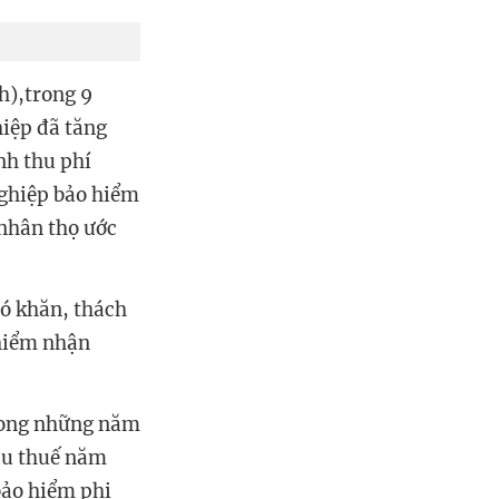
h),trong 9
iệp đã tăng
nh thu phí
nghiệp bảo hiểm
 nhân thọ ước
hó khăn, thách
 hiểm nhận
trong những năm
sau thuế năm
bảo hiểm phi