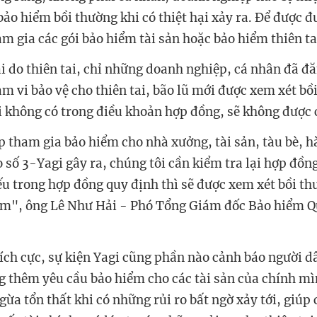
bảo hiểm bồi thường khi có thiệt hại xảy ra. Để được đ
m gia các gói bảo hiểm tài sản hoặc bảo hiểm thiên ta
hại do thiên tai, chỉ những doanh nghiệp, cá nhân đã đ
m vi bảo vệ cho thiên tai, bão lũ mới được xem xét bồ
i không có trong điều khoản hợp đồng, sẽ không được c
p tham gia bảo hiểm cho nhà xưởng, tài sản, tàu bè, h
o số 3-Yagi gây ra, chúng tôi cần kiểm tra lại hợp đồ
u trong hợp đồng quy định thì sẽ được xem xét bồi th
ểm", ông Lê Như Hải - Phó Tổng Giám đốc Bảo hiểm Q
tích cực, sự kiện Yagi cũng phần nào cảnh báo người 
g thêm yêu cầu bảo hiểm cho các tài sản của chính m
ừa tổn thất khi có những rủi ro bất ngờ xảy tới, giúp