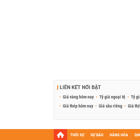
LIÊN KẾT NỔI BẬT
Giá vàng hôm nay
Tỷ giá ngoại tệ
Tỷ gi
Giá thép hôm nay
Giá sầu riêng
Giá thị
THỜI SỰ
DỰ BÁO
HÀNG HÓA
QU