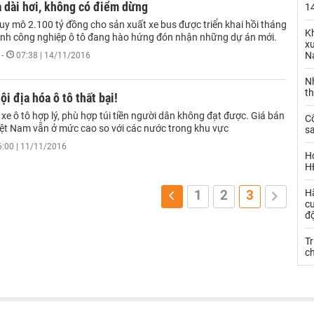
 dài hơi, không có điểm dừng
14
uy mô 2.100 tỷ đồng cho sản xuất xe bus được triển khai hồi tháng
Kh
nh công nghiệp ô tô đang hào hứng đón nhận những dự án mới.
xu
N
-
07:38 | 14/11/2016
N
t
ội địa hóa ô tô thất bại!
 xe ô tô hợp lý, phù hợp túi tiền người dân không đạt được. Giá bán
C
Việt Nam vẫn ở mức cao so với các nước trong khu vực
sa
6:00 | 11/11/2016
H
H
H
1
2
3
c
đ
Tr
c