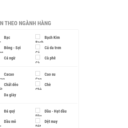
IN THEO NGÀNH HÀNG
Bạc
Bạch Kim
Bông - Sợi
Cá da trơn
Cá ngừ
Cà phê
Cacao
Cao su
Chất dẻo
Chè
Da giày
Đá quý
Dầu - Hạt dầu
Dầu mỏ
Dệt may