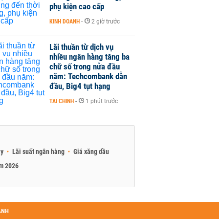
phụ kiện cao cấp
KINH DOANH
-
2 giờ trước
Lãi thuần từ dịch vụ
nhiều ngân hàng tăng ba
chữ số trong nửa đầu
năm: Techcombank dẫn
đầu, Big4 tụt hạng
TÀI CHÍNH
-
1 phút trước
ay
Lãi suất ngân hàng
Giá xăng dầu
am 2026
ANH