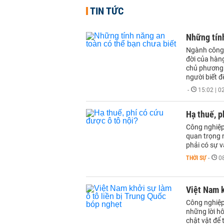
TIN TỨC
Những tính
Ngành công n
đời của hàng
chủ phương 
người biết đ
-
15:02 | 
Hạ thuế, p
Công nghiệp
quan trọng n
phải có sự v
THỜI SỰ
-
0
Việt Nam k
Công nghiệp 
những lời hô
chật vật để 