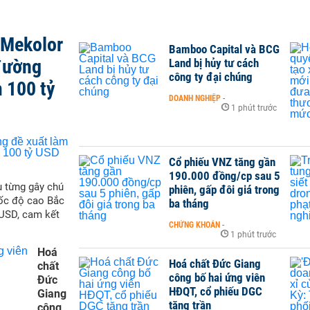
 Mekolor
Bamboo Capital và BCG
đường
Land bị hủy tư cách
công ty đại chúng
 100 tỷ
DOANH NGHIỆP
-
1 phút trước
Cổ phiếu VNZ tăng gần
190.000 đồng/cp sau 5
 từng gây chú
phiên, gấp đôi giá trong
tốc độ cao Bắc
ba tháng
 USD, cam kết
CHỨNG KHOÁN
-
1 phút trước
Hoá
Hoá chất Đức Giang
chất
công bố hai ứng viên
Đức
HĐQT, cổ phiếu DGC
Giang
tăng trần
công