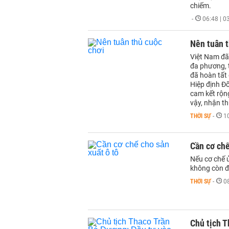
chiếm.
-
06:48 | 
Nên tuân t
Việt Nam đã
đa phương, t
đã hoàn tất
Hiệp định Đố
cam kết rộn
vậy, nhận th
THỜI SỰ
-
1
Cần cơ chế
Nếu cơ chế 
không còn đ
THỜI SỰ
-
0
Chủ tịch T