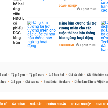
bố hai
DOANH NGHIỆP
-
ứng
1 phút trước
viên
HĐQT,
Hãng kim cương tài trợ
cổ
vương miện cho các
phiếu
cuộc thi hoa hậu thông
DGC
báo ngừng hoạt động
tăng
trần
KINH DOANH
-
1 phút trước
á usd
Tỷ giá yen
Tỷ giá euro
Giá heo hơi
Giá cà phê
Giá tiêu hôm n
t heo
Giá gạo
Giá cao su
Best Retail Brokers
Diễn đàn đầu tư Việt N
ỐC TẾ
TÀI CHÍNH
NHÀ ĐẤT
CHỨNG KHOÁN
DOANH NGHIỆP
KINH DO