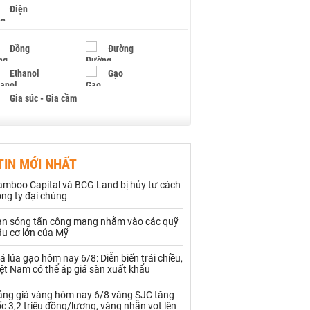
Điện
Đồng
Đường
Ethanol
Gạo
Gia súc - Gia cầm
Giấy
Gỗ
TIN MỚI NHẤT
Hạt điều
Hồ tiêu - Hạt tiêu
amboo Capital và BCG Land bị hủy tư cách
Khí đốt
ng ty đại chúng
àn sóng tấn công mạng nhằm vào các quỹ
Kim loại khác
Mắc ca
ầu cơ lớn của Mỹ
Muối
Ngũ cốc
á lúa gạo hôm nay 6/8: Diễn biến trái chiều,
ệt Nam có thể áp giá sàn xuất khẩu
Nhựa - Hạt nhựa
ảng giá vàng hôm nay 6/8 vàng SJC tăng
c 3,2 triệu đồng/lượng, vàng nhẫn vọt lên