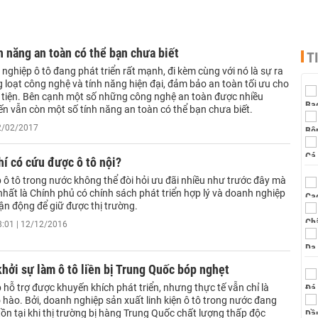
 năng an toàn có thể bạn chưa biết
T
ghiệp ô tô đang phát triển rất mạnh, đi kèm cùng với nó là sự ra
 loạt công nghệ và tính năng hiện đại, đảm bảo an toàn tối ưu cho
tiện. Bên cạnh một số những công nghệ an toàn được nhiều
ến vẫn còn một số tính năng an toàn có thể bạn chưa biết.
02/02/2017
hí có cứu được ô tô nội?
 ô tô trong nước không thể đòi hỏi ưu đãi nhiều như trước đây mà
hất là Chính phủ có chính sách phát triển hợp lý và doanh nghiệp
ận động để giữ được thị trường.
8:01 | 12/12/2016
hởi sự làm ô tô liền bị Trung Quốc bóp nghẹt
hỗ trợ được khuyến khích phát triển, nhưng thực tế vẫn chỉ là
 hào. Bởi, doanh nghiệp sản xuất linh kiện ô tô trong nước đang
tồn tại khi thị trường bị hàng Trung Quốc chất lượng thấp độc