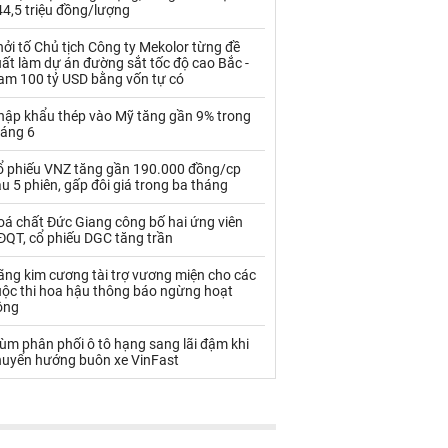
Palladium
Phân bón
4,5 triệu đồng/lượng
Rau - Củ -Quả
Sắt thép
ởi tố Chủ tịch Công ty Mekolor từng đề
ất làm dự án đường sắt tốc độ cao Bắc -
am 100 tỷ USD bằng vốn tự có
Sữa
hập khẩu thép vào Mỹ tăng gần 9% trong
háng 6
Than
Thức ăn chăn nuôi
ổ phiếu VNZ tăng gần 190.000 đồng/cp
Thủy hải sản khác
Tôm
u 5 phiên, gấp đôi giá trong ba tháng
Vàng
oá chất Đức Giang công bố hai ứng viên
ĐQT, cổ phiếu DGC tăng trần
VLXD khác
Xăng dầu
ãng kim cương tài trợ vương miện cho các
uộc thi hoa hậu thông báo ngừng hoạt
Xi măng - Clynker
ộng
ùm phân phối ô tô hạng sang lãi đậm khi
huyển hướng buôn xe VinFast