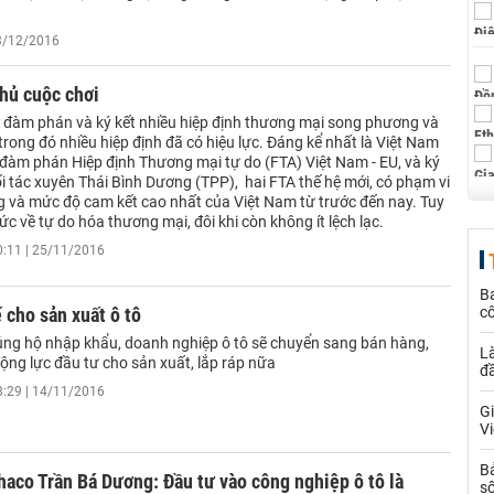
03/12/2016
hủ cuộc chơi
 đàm phán và ký kết nhiều hiệp định thương mại song phương và
rong đó nhiều hiệp định đã có hiệu lực. Đáng kể nhất là Việt Nam
 đàm phán Hiệp định Thương mại tự do (FTA) Việt Nam - EU, và ký
i tác xuyên Thái Bình Dương (TPP), hai FTA thế hệ mới, có phạm vi
g và mức độ cam kết cao nhất của Việt Nam từ trước đến nay. Tuy
ức về tự do hóa thương mại, đôi khi còn không ít lệch lạc.
0:11 | 25/11/2016
B
 cho sản xuất ô tô
cô
ủng hộ nhập khẩu, doanh nghiệp ô tô sẽ chuyển sang bán hàng,
L
ộng lực đầu tư cho sản xuất, lắp ráp nữa
đ
8:29 | 14/11/2016
Gi
Vi
B
haco Trần Bá Dương: Đầu tư vào công nghiệp ô tô là
số