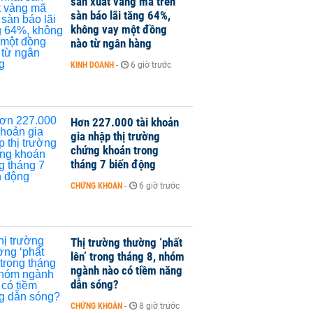
sản xuất vàng mã trên
sàn báo lãi tăng 64%,
không vay một đồng
nào từ ngân hàng
KINH DOANH
-
6 giờ trước
Hơn 227.000 tài khoản
gia nhập thị trường
chứng khoán trong
tháng 7 biến động
CHỨNG KHOÁN
-
6 giờ trước
Thị trường thường ‘phất
lên’ trong tháng 8, nhóm
ngành nào có tiềm năng
dẫn sóng?
CHỨNG KHOÁN
-
8 giờ trước