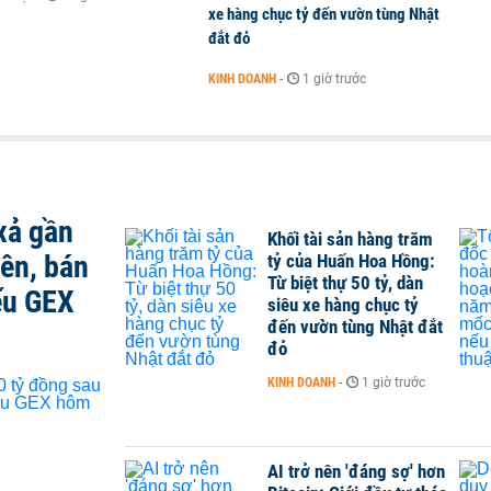
xe hàng chục tỷ đến vườn tùng Nhật
đắt đỏ
KINH DOANH
-
1 giờ trước
xả gần
Khối tài sản hàng trăm
iên, bán
tỷ của Huấn Hoa Hồng:
Từ biệt thự 50 tỷ, dàn
ếu GEX
siêu xe hàng chục tỷ
đến vườn tùng Nhật đắt
đỏ
KINH DOANH
-
1 giờ trước
AI trở nên 'đáng sợ' hơn