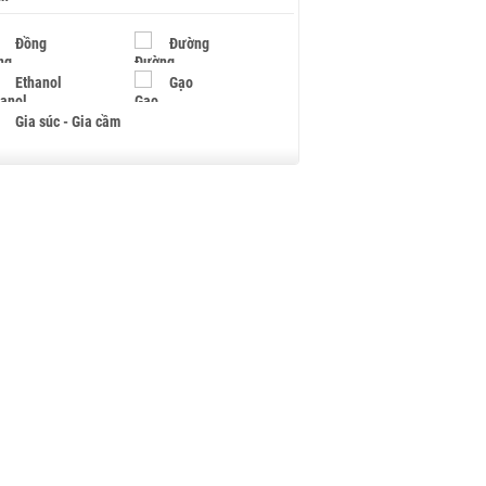
Đồng
Đường
Ethanol
Gạo
Gia súc - Gia cầm
Giấy
Gỗ
Hạt điều
Hồ tiêu - Hạt tiêu
Khí đốt
Kim loại khác
Mắc ca
Muối
Ngũ cốc
Nhựa - Hạt nhựa
Palladium
Phân bón