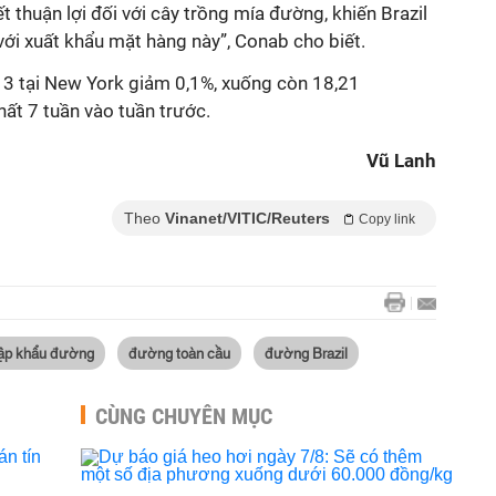
iết thuận lợi đối với cây trồng mía đường, khiến Brazil
với xuất khẩu mặt hàng này”, Conab cho biết.
 3 tại New York giảm 0,1%, xuống còn 18,21
ất 7 tuần vào tuần trước.
Vũ Lanh
Theo
Vinanet/VITIC/Reuters
Copy link
ập khẩu đường
đường toàn cầu
đường Brazil
CÙNG CHUYÊN MỤC