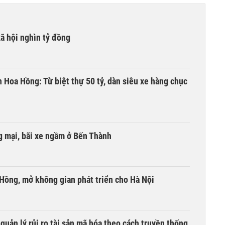
xã hội nghìn tỷ đồng
n Hoa Hồng: Từ biệt thự 50 tỷ, dàn siêu xe hàng chục
 mại, bãi xe ngầm ở Bến Thành
 Hồng, mở không gian phát triển cho Hà Nội
uản lý rủi ro tài sản mã hóa theo cách truyền thống