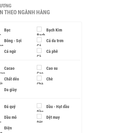
HƯƠNG
IN THEO NGÀNH HÀNG
Bạc
Bạch Kim
Bông - Sợi
Cá da trơn
Cá ngừ
Cà phê
Cacao
Cao su
Chất dẻo
Chè
Da giày
Đá quý
Dầu - Hạt dầu
Dầu mỏ
Dệt may
Điện