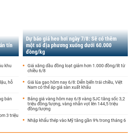
Dự báo giá heo hơi ngày 7/8: Sẽ có thêm
án tín
một số địa phương xuống dưới 60.000
đồng/kg
ầu khu
Giá xăng dầu đồng loạt giảm hơn 1.000 đồng/lít từ
chiều 6/8
lậu, hỗ
Giá lúa gạo hôm nay 6/8: Diễn biến trái chiều, Việt
Nam có thể áp giá sàn xuất khẩu
ống bán
Bảng giá vàng hôm nay 6/8 vàng SJC tăng sốc 3,2
triệu đồng/lượng, vàng nhẫn vọt lên 144,5 triệu
đồng/lượng
m 3 triệu
Nhập khẩu thép vào Mỹ tăng gần 9% trong tháng 6