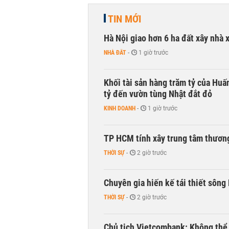
TIN MỚI
Hà Nội giao hơn 6 ha đất xây nhà 
NHÀ ĐẤT
-
1 giờ trước
Khối tài sản hàng trăm tỷ của Huấ
tỷ đến vườn tùng Nhật đắt đỏ
KINH DOANH
-
1 giờ trước
TP HCM tính xây trung tâm thương
THỜI SỰ
-
2 giờ trước
Chuyên gia hiến kế tái thiết sông
THỜI SỰ
-
2 giờ trước
Chủ tịch Vietcombank: Không thể q