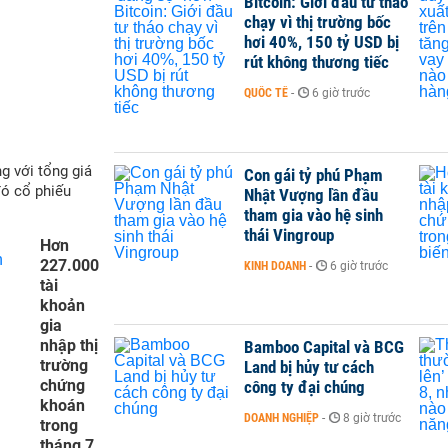
Bitcoin: Giới đầu tư tháo
chạy vì thị trường bốc
hơi 40%, 150 tỷ USD bị
rút không thương tiếc
QUỐC TẾ
-
6 giờ trước
g với tổng giá
Con gái tỷ phú Phạm
đó cổ phiếu
Nhật Vượng lần đầu
tham gia vào hệ sinh
thái Vingroup
Hơn
227.000
KINH DOANH
-
6 giờ trước
tài
khoản
gia
nhập thị
Bamboo Capital và BCG
trường
Land bị hủy tư cách
chứng
công ty đại chúng
khoán
DOANH NGHIỆP
-
8 giờ trước
trong
tháng 7