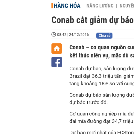
HÀNG HÓA
NĂNG LƯỢNG
NGUYÊN
Conab cắt giảm dự báo
08:42 | 24/12/2016
Chia sẻ
Conab – cơ quan nguồn cun
kết thúc niên vụ, mặc dù 
Conab dự báo, sản lượng đư
Brazil đạt 36,3 triệu tấn, gi
tăng khoảng 18% so với cùng
Conab dự báo sản lượng đường
dự báo trước đó.
Cơ quan công nghiệp mía đườn
đai mía đường đạt 34,7 triệu
Dự báo mới nhất của FCSton