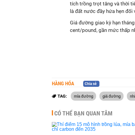
tích trồng trọt tăng và thời t
là đất nước đầy hứa hẹn đối 
Giá đường giao kỳ hạn tháng
cent/pound, gần mức thấp nh
HÀNG HÓA
Chia sẻ
mía đường
giá đường
nh
TAG:
CÓ THỂ BẠN QUAN TÂM