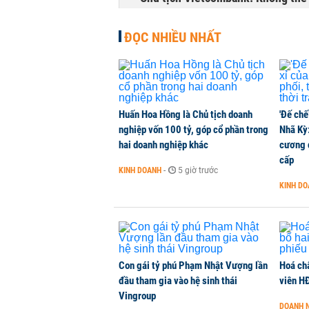
TÀI CHÍNH
-
2 giờ trước
ĐỌC NHIỀU NHẤT
Huấn Hoa Hồng là Chủ tịch doanh
'Đế chế
nghiệp vốn 100 tỷ, góp cổ phần trong
Nhã Kỳ:
hai doanh nghiệp khác
cương đ
cấp
KINH DOANH
-
5 giờ trước
KINH D
Con gái tỷ phú Phạm Nhật Vượng lần
Hoá ch
đầu tham gia vào hệ sinh thái
viên H
Vingroup
DOANH 