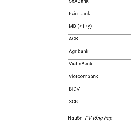
SeABank
Eximbank
MB (<1 tỷ)
ACB
Agribank
VietinBank
Vietcombank
BIDV
SCB
Nguồn:
PV tổng hợp
.