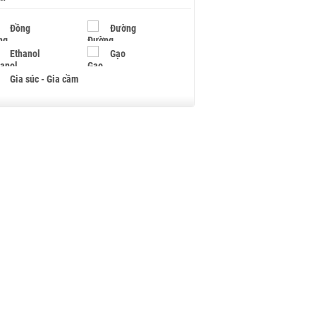
Đồng
Đường
Ethanol
Gạo
Gia súc - Gia cầm
Giấy
Gỗ
Hạt điều
Hồ tiêu - Hạt tiêu
Khí đốt
Kim loại khác
Mắc ca
Muối
Ngũ cốc
Nhựa - Hạt nhựa
Palladium
Phân bón