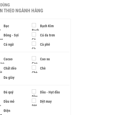
U DÙNG
IN THEO NGÀNH HÀNG
Bạc
Bạch Kim
Bông - Sợi
Cá da trơn
Cá ngừ
Cà phê
Cacao
Cao su
Chất dẻo
Chè
Da giày
Đá quý
Dầu - Hạt dầu
Dầu mỏ
Dệt may
Điện