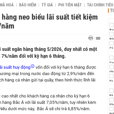
 MÃ HOÁ
BẢO HIỂM
TỶ GIÁ
PHI TIỀN MẶT
TÀI CHÍNH TIÊ
T
hàng neo biểu lãi suất tiết kiệm
%/năm
i suất ngân hàng tháng 5/2026, duy nhất có một
c 7%/năm đối với kỳ hạn 6 tháng.
ãi suất huy động
vốn đối với kỳ hạn 6 tháng được
 thương mại trong nước dao động từ 2,9%/năm đến
hàng cá nhân gửi tại quầy, theo hình thức lĩnh lãi
i
cao nhất cho khách hàng cá nhân cho kỳ hạn 6
 hàng Bắc Á với lãi suất 7,05%/năm, tuy nhiên kèm
. Nếu dưới mức này, Bắc Á sẽ chi trả 6,85%/năm.