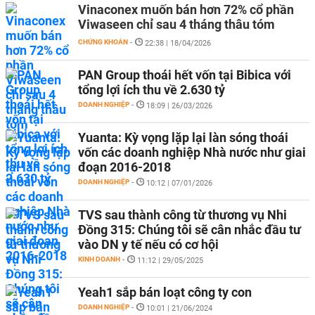
Vinaconex muốn bán hơn 72% cổ phần
Viwaseen chỉ sau 4 tháng thâu tóm
CHỨNG KHOÁN
-
22:38 | 18/04/2026
PAN Group thoái hết vốn tại Bibica với
tổng lợi ích thu về 2.630 tỷ
DOANH NGHIỆP
-
18:09 | 26/03/2026
Yuanta: Kỳ vọng lặp lại làn sóng thoái
vốn các doanh nghiệp Nhà nước như giai
đoạn 2016-2018
DOANH NGHIỆP
-
10:12 | 07/01/2026
TVS sau thành công từ thương vụ Nhi
Đồng 315: Chúng tôi sẽ cân nhắc đầu tư
vào DN y tế nếu có cơ hội
KINH DOANH
-
11:12 | 29/05/2025
Yeah1 sắp bán loạt công ty con
DOANH NGHIỆP
-
10:01 | 21/06/2024