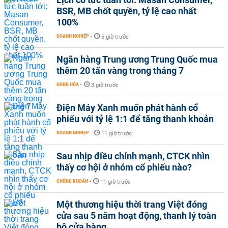
BSR, MB chốt quyền, tỷ lệ cao nhất
100%
DOANH NGHIỆP
-
5 giờ trước
Ngân hàng Trung ương Trung Quốc mua
thêm 20 tấn vàng trong tháng 7
HÀNG HÓA
-
3 giờ trước
Điện Máy Xanh muốn phát hành cổ
phiếu với tỷ lệ 1:1 để tăng thanh khoản
DOANH NGHIỆP
-
11 giờ trước
Sau nhịp điều chỉnh mạnh, CTCK nhìn
thấy cơ hội ở nhóm cổ phiếu nào?
CHỨNG KHOÁN
-
11 giờ trước
Một thương hiệu thời trang Việt đóng
cửa sau 5 năm hoạt động, thanh lý toàn
bộ cửa hàng