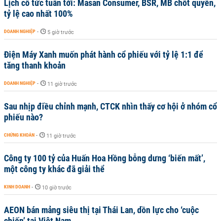
Lịch cổ tức tuần tới: Masan Consumer, BSR, MB chốt quyền,
tỷ lệ cao nhất 100%
DOANH NGHIỆP
-
5 giờ trước
Điện Máy Xanh muốn phát hành cổ phiếu với tỷ lệ 1:1 để
tăng thanh khoản
DOANH NGHIỆP
-
11 giờ trước
Sau nhịp điều chỉnh mạnh, CTCK nhìn thấy cơ hội ở nhóm cổ
phiếu nào?
CHỨNG KHOÁN
-
11 giờ trước
Công ty 100 tỷ của Huấn Hoa Hồng bỗng dưng ‘biến mất’,
một công ty khác đã giải thể
KINH DOANH
-
10 giờ trước
AEON bán mảng siêu thị tại Thái Lan, dồn lực cho ‘cuộc
chiến’ tại Việt Nam