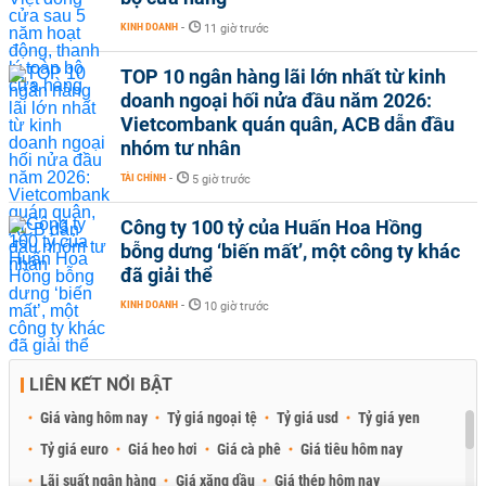
KINH DOANH
-
11 giờ trước
TOP 10 ngân hàng lãi lớn nhất từ kinh
doanh ngoại hối nửa đầu năm 2026:
Vietcombank quán quân, ACB dẫn đầu
nhóm tư nhân
TÀI CHÍNH
-
5 giờ trước
Công ty 100 tỷ của Huấn Hoa Hồng
bỗng dưng ‘biến mất’, một công ty khác
đã giải thể
KINH DOANH
-
10 giờ trước
LIÊN KẾT NỔI BẬT
Giá vàng hôm nay
Tỷ giá ngoại tệ
Tỷ giá usd
Tỷ giá yen
Tỷ giá euro
Giá heo hơi
Giá cà phê
Giá tiêu hôm nay
Lãi suất ngân hàng
Giá xăng dầu
Giá thép hôm nay