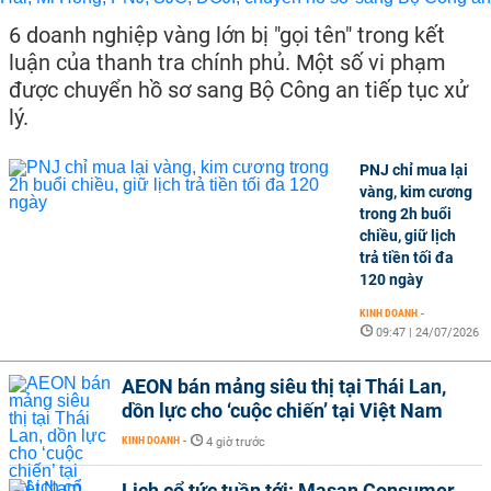
6 doanh nghiệp vàng lớn bị "gọi tên" trong kết
luận của thanh tra chính phủ. Một số vi phạm
được chuyển hồ sơ sang Bộ Công an tiếp tục xử
lý.
PNJ chỉ mua lại
vàng, kim cương
trong 2h buổi
chiều, giữ lịch
trả tiền tối đa
120 ngày
KINH DOANH
-
09:47 | 24/07/2026
AEON bán mảng siêu thị tại Thái Lan,
dồn lực cho ‘cuộc chiến’ tại Việt Nam
KINH DOANH
-
4 giờ trước
Lịch cổ tức tuần tới: Masan Consumer,