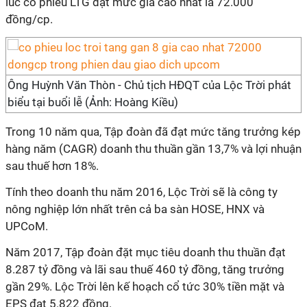
lúc cổ phiếu LTG đạt mức giá cao nhất là 72.000
đồng/cp.
Ông Huỳnh Văn Thòn - Chủ tịch HĐQT của Lộc Trời phát
biểu tại buổi lễ (Ảnh: Hoàng Kiều)
Trong 10 năm qua, Tập đoàn đã đạt mức tăng trưởng kép
hàng năm (CAGR) doanh thu thuần gần 13,7% và lợi nhuận
sau thuế hơn 18%.
Tính theo doanh thu năm 2016, Lộc Trời sẽ là công ty
nông nghiệp lớn nhất trên cả ba sàn HOSE, HNX và
UPCoM.
Năm 2017, Tập đoàn đặt mục tiêu doanh thu thuần đạt
8.287 tỷ đồng và lãi sau thuế 460 tỷ đồng, tăng trưởng
gần 29%. Lộc Trời lên kế hoạch cổ tức 30% tiền mặt và
EPS đạt 5.822 đồng.