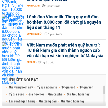
KINH DOANH
-
1 phút trước
Lãnh đạo Vinamilk: Tăng quy mô đàn
bò thêm 8.000 con, đã chốt giá nguyên
liệu đến tháng 11
DOANH NGHIỆP
-
1 phút trước
Việt Nam muốn phát triển quỹ hưu trí:
Từ tiết kiệm gia đình thành nguồn cấp
vốn dài hạn và kinh nghiệm từ Malaysia
QUỐC TẾ
-
1 giờ trước
LIÊN KẾT NỔI BẬT
Giá vàng hôm nay
Tỷ giá ngoại tệ
Tỷ giá usd
Tỷ giá yen
Tỷ giá euro
Giá heo hơi
Giá cà phê
Giá tiêu hôm nay
Lãi suất ngân hàng
Giá xăng dầu
Giá thép hôm nay