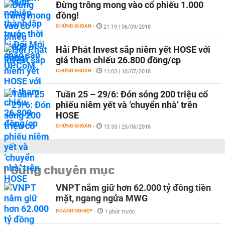
Đừng trông mong vào cổ phiếu 1.000
đồng!
CHỨNG KHOÁN
-
21:19 | 06/09/2018
Hải Phát Invest sắp niêm yết HOSE với
giá tham chiếu 26.800 đồng/cp
CHỨNG KHOÁN
-
11:03 | 10/07/2018
Tuần 25 – 29/6: Đón sóng 200 triệu cổ
phiếu niêm yết và ‘chuyển nhà’ trên
HOSE
CHỨNG KHOÁN
-
13:33 | 25/06/2018
Cùng chuyên mục
VNPT nắm giữ hơn 62.000 tỷ đồng tiền
mặt, ngang ngửa MWG
DOANH NGHIỆP
-
1 phút trước