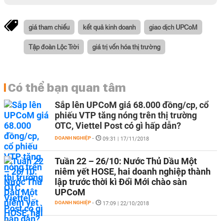
giá tham chiếu
kết quả kinh doanh
giao dịch UPCoM
Tập đoàn Lộc Trời
giá trị vốn hóa thị trường
Có thể bạn quan tâm
Sắp lên UPCoM giá 68.000 đồng/cp, cổ
phiếu VTP tăng nóng trên thị trường
OTC, Viettel Post có gì hấp dẫn?
DOANH NGHIỆP
-
09:31 | 17/11/2018
Tuần 22 – 26/10: Nước Thủ Dầu Một
niêm yết HOSE, hai doanh nghiệp thành
lập trước thời kì Đổi Mới chào sàn
UPCoM
DOANH NGHIỆP
-
17:09 | 22/10/2018