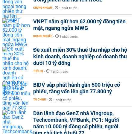
CHỨNG KHOÁN
-
1 phút trước
VNPT nắm giữ hơn 62.000 tỷ đồng tiền
mặt, ngang ngửa MWG
DOANH NGHIỆP
-
1 phút trước
Đề xuất miễn 30% thuế thu nhập cho hộ
kinh doanh, doanh nghiệp có doanh thu
dưới 10 tỷ đồng
THỜI SỰ
-
1 phút trước
BIDV sắp phát hành gần 500 triệu cổ
phiếu, tăng vốn lên gần 77.800 tỷ
TÀI CHÍNH
-
1 phút trước
Dàn lãnh đạo GenZ nhà Vingroup,
Techcombank, VPBank, PC1: Người
nắm 10.000 tỷ đồng cổ phiếu, người
làm chủ tịch ở tuổi 27