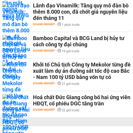
Lãnh đạo Vinamilk: Tăng quy mô đàn bò
thêm 8.000 con, đã chốt giá nguyên liệu
đến tháng 11
DOANH NGHIỆP
-
1 phút trước
Bamboo Capital và BCG Land bị hủy tư
cách công ty đại chúng
DOANH NGHIỆP
-
19 giờ trước
Khởi tố Chủ tịch Công ty Mekolor từng đề
xuất làm dự án đường sắt tốc độ cao Bắc
- Nam 100 tỷ USD bằng vốn tự có
DOANH NGHIỆP
-
21 giờ trước
Hoá chất Đức Giang công bố hai ứng viên
HĐQT, cổ phiếu DGC tăng trần
DOANH NGHIỆP
-
22 giờ trước