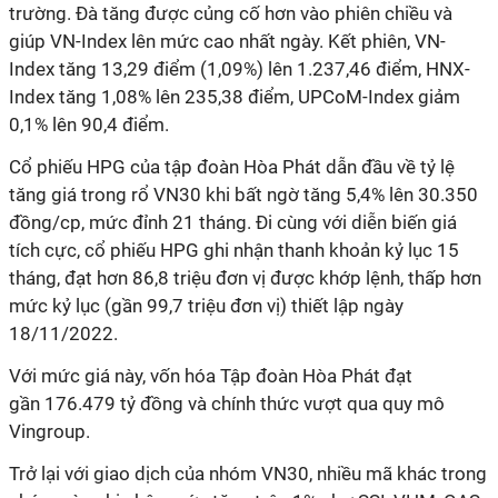
trường. Đà tăng được củng cố hơn vào phiên chiều và
giúp VN-Index lên mức cao nhất ngày. Kết phiên, VN-
Index tăng 13,29 điểm (1,09%) lên 1.237,46 điểm, HNX-
Index tăng 1,08% lên 235,38 điểm, UPCoM-Index giảm
0,1% lên 90,4 điểm.
Cổ phiếu HPG của tập đoàn Hòa Phát dẫn đầu về tỷ lệ
tăng giá trong rổ VN30 khi bất ngờ tăng 5,4% lên 30.350
đồng/cp, mức đỉnh 21 tháng. Đi cùng với diễn biến giá
tích cực, cổ phiếu HPG ghi nhận thanh khoản kỷ lục 15
tháng, đạt hơn 86,8 triệu đơn vị được khớp lệnh, thấp hơn
mức kỷ lục (gần 99,7 triệu đơn vị) thiết lập ngày
18/11/2022.
Với mức giá này, vốn hóa Tập
đoàn Hòa Phát
đạt
gần
176.479
tỷ đồng và chính thức vượt qua quy mô
Vingroup.
Trở lại với giao dịch của nhóm VN30, nhiều mã khác trong