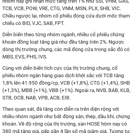
nhóm này ghi nhận mức tăng trên 1% như SSI, VHM, GAS,
TCB, VCB, POW, VRE, CTG, VNM, MSN, PLX, SHB, VIC.
Chiều ngược lại, nhóm cổ phiếu đóng cửa dưới mốc tham
chiếu có BID, VJC, SAB, FPT.
Diễn biến theo từng nhóm ngành, nhiều cổ phiếu chứng
khoán đồng loạt tăng giá như đều tăng trên 2%. Ngược
dòng thị trường chung, các mã đóng cửa trong sắc đỏ có
MBS, EVS, PHS, IVS.
Cùng với diễn biến tích cực của thị trường chung, cổ
phiếu nhóm ngân hàng giao dịch khởi sắc với TCB tăng
1,8% lên 41.950 đồng/cp, VCB (+1,8%), CTG (+1,4%), SHB
(+1,3%), MBB (+1%), VBB (+1%). Ngoài ra, NVB, BAB, KLB,
STB, OCB, NAB, VPB, ACB, EIB.
Theo quan sát, đà tăng còn diễn ra trên diện rộng với
nhiều nhóm ngành như bất động sản, thép, dầu khí, chứng
khoán. Về độ rộng của thị trường, sàn HOSE hôm nay có
380 mã tăng giá, gấp gần 4 lần số mã giảm giá. Tương tự,