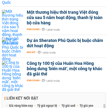
Một thương hiệu thời trang Việt đóng
cửa sau 5 năm hoạt động, thanh lý toàn
bộ cửa hàng
KINH DOANH
-
1 phút trước
Dự án Sheraton Phú Quốc bị buộc chấm
dứt hoạt động
NHÀ ĐẤT
-
1 phút trước
Công ty 100 tỷ của Huấn Hoa Hồng
bỗng dưng ‘biến mất’, một công ty khác
đã giải thể
KINH DOANH
-
1 phút trước
LIÊN KẾT NỔI BẬT
Giá vàng hôm nay
Tỷ giá ngoại tệ
Tỷ giá usd
Tỷ giá yen