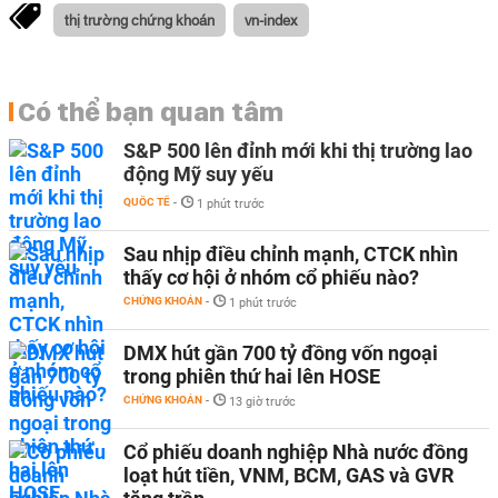
thị trường chứng khoán
vn-index
Có thể bạn quan tâm
S&P 500 lên đỉnh mới khi thị trường lao
động Mỹ suy yếu
QUỐC TẾ
-
1 phút trước
Sau nhịp điều chỉnh mạnh, CTCK nhìn
thấy cơ hội ở nhóm cổ phiếu nào?
CHỨNG KHOÁN
-
1 phút trước
DMX hút gần 700 tỷ đồng vốn ngoại
trong phiên thứ hai lên HOSE
CHỨNG KHOÁN
-
13 giờ trước
Cổ phiếu doanh nghiệp Nhà nước đồng
loạt hút tiền, VNM, BCM, GAS và GVR