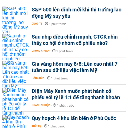
S&P 500 lên đỉnh mới khi thị trường lao
động Mỹ suy yếu
QUỐC TẾ
-
1 phút trước
Sau nhịp điều chỉnh mạnh, CTCK nhìn
thấy cơ hội ở nhóm cổ phiếu nào?
CHỨNG KHOÁN
-
1 phút trước
Giá vàng hôm nay 8/8: Lên cao nhất 7
tuần sau dữ liệu việc làm Mỹ
HÀNG HÓA
-
1 phút trước
Điện Máy Xanh muốn phát hành cổ
phiếu với tỷ lệ 1:1 để tăng thanh khoản
DOANH NGHIỆP
-
1 phút trước
Quy hoạch 4 khu lấn biển ở Phú Quốc
THỜI SỰ
-
1 phút trước