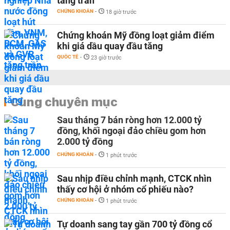
tăng trần
CHỨNG KHOÁN
-
18 giờ trước
Chứng khoán Mỹ đồng loạt giảm điểm
khi giá dầu quay đầu tăng
QUỐC TẾ
-
23 giờ trước
Cùng chuyên mục
Sau tháng 7 bán ròng hơn 12.000 tỷ
đồng, khối ngoại đảo chiều gom hơn
2.000 tỷ đồng
CHỨNG KHOÁN
-
1 phút trước
Sau nhịp điều chỉnh mạnh, CTCK nhìn
thấy cơ hội ở nhóm cổ phiếu nào?
CHỨNG KHOÁN
-
1 phút trước
Tự doanh sang tay gần 700 tỷ đồng cổ