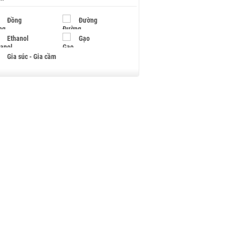
Đồng
Đường
Ethanol
Gạo
Gia súc - Gia cầm
Giấy
Gỗ
Hạt điều
Hồ tiêu - Hạt tiêu
Khí đốt
Kim loại khác
Mắc ca
Muối
Ngũ cốc
Nhựa - Hạt nhựa
Palladium
Phân bón