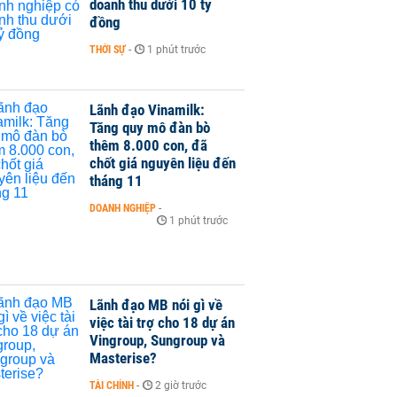
doanh thu dưới 10 tỷ
đồng
THỜI SỰ
-
1 phút trước
Lãnh đạo Vinamilk:
Tăng quy mô đàn bò
thêm 8.000 con, đã
chốt giá nguyên liệu đến
tháng 11
DOANH NGHIỆP
-
1 phút trước
Lãnh đạo MB nói gì về
việc tài trợ cho 18 dự án
Vingroup, Sungroup và
Masterise?
TÀI CHÍNH
-
2 giờ trước