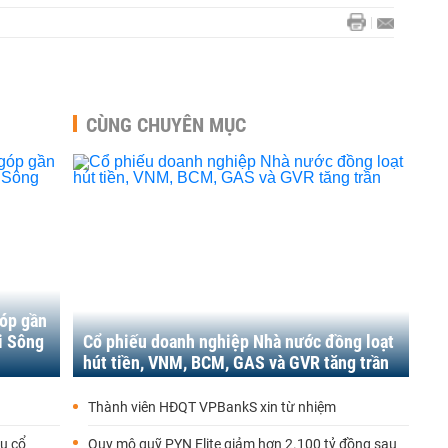
CÙNG CHUYÊN MỤC
góp gần
i Sông
Cổ phiếu doanh nghiệp Nhà nước đồng loạt
hút tiền, VNM, BCM, GAS và GVR tăng trần
Thành viên HĐQT VPBankS xin từ nhiệm
u cổ
Quy mô quỹ PYN Elite giảm hơn 2.100 tỷ đồng sau