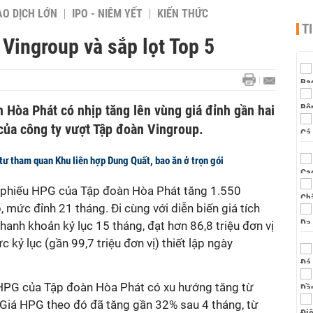
AO DỊCH LỚN
IPO - NIÊM YẾT
KIẾN THỨC
T
Vingroup và sắp lọt Top 5
 Hòa Phát có nhịp tăng lên vùng giá đỉnh gần hai
ủa công ty vượt Tập đoàn Vingroup.
ư tham quan Khu liên hợp Dung Quất, bao ăn ở trọn gói
ổ phiếu HPG của Tập đoàn Hòa Phát tăng 1.550
mức đỉnh 21 tháng. Đi cùng với diễn biến giá tích
hanh khoản kỷ lục 15 tháng, đạt hơn 86,8 triệu đơn vị
kỷ lục (gần 99,7 triệu đơn vị) thiết lập ngày
 HPG
của Tập đoàn Hòa Phát có xu hướng tăng từ
Giá HPG theo đó đã tăng gần 32% sau 4 tháng, từ