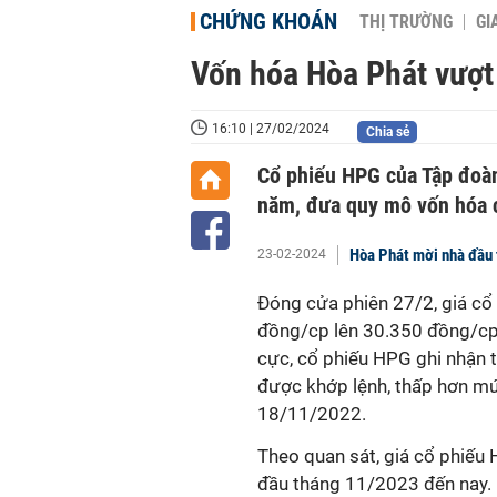
CHỨNG KHOÁN
THỊ TRƯỜNG
GI
Vốn hóa Hòa Phát vượt 
16:10 | 27/02/2024
Chia sẻ
Cổ phiếu HPG của Tập đoàn
năm, đưa quy mô vốn hóa c
Hòa Phát mời nhà đầu t
23-02-2024
Đóng cửa phiên 27/2, giá c
đồng/cp lên 30.350 đồng/cp, 
cực,
cổ phiếu HPG ghi nhận t
được khớp lệnh, thấp hơn mức 
18/11/2022.
Theo quan sát, giá
cổ
phiếu
đầu tháng 11/2023 đến nay. 