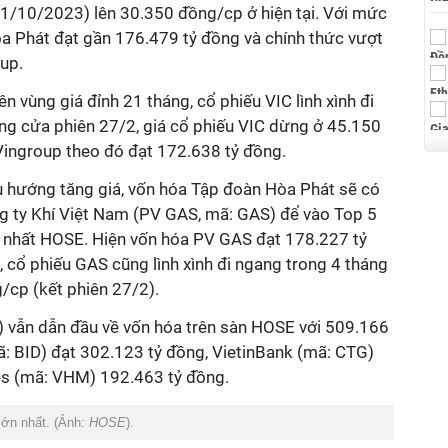
1/10/2023) lên 30.350 đồng/cp ở hiện tại.
Với mức
a Phát
đạt gần
176.479
tỷ đồng và chính thức vượt
up.
n vùng giá đỉnh 21 tháng, cổ phiếu VIC lình xình đi
ng cửa phiên
27/2
, giá cổ
phiếu VIC dừng
ở 4
5
.
1
50
Vingroup theo
đó
đạt
172.638
tỷ đồng.
u hướng tăng giá, vốn hóa Tập đoàn Hòa Phát sẽ có
g ty Khí Việt Nam (PV GAS, mã: GAS) để vào Top 5
 nhất HOSE. Hiện vốn hóa PV GAS đạt 178.227 tỷ
, cổ phiếu GAS cũng lình xình đi ngang trong 4 tháng
/cp (kết phiên 27/2).
 vẫn dẫn đầu về vốn hóa trên sàn HOSE với 509.166
ã: BID) đạt 302.123 tỷ đồng, VietinBank (mã: CTG)
s (mã: VHM) 192.463 tỷ đồng.
 lớn nhất. (Ảnh:
HOSE
).