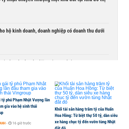
ho hộ kinh doanh, doanh nghiệp có doanh thu dưới
quốc doanh nào cho lãi suất cao nhất?
i tỷ phú Phạm Nhật Vượng lần
m gia vào hệ sinh thái
Khối tài sản hàng trăm tỷ của Huấn
up
Hoa Hồng: Từ biệt thự 50 tỷ, dàn siêu
xe hàng chục tỷ đến vườn tùng Nhật
OANH
-
16 giờ trước
đắt đỏ