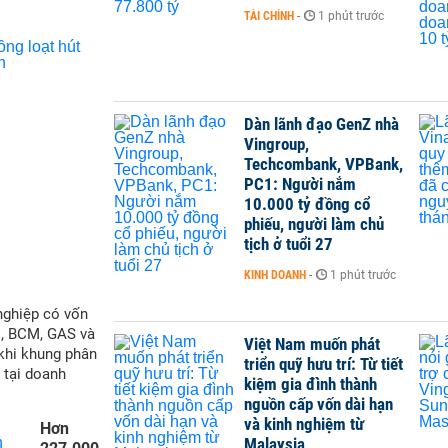
TÀI CHÍNH
-
1 phút trước
Dàn lãnh đạo GenZ nhà
Vingroup,
Techcombank, VPBank,
PC1: Người nắm
10.000 tỷ đồng cổ
phiếu, người làm chủ
tịch ở tuổi 27
KINH DOANH
-
1 phút trước
nghiệp có vốn
M, BCM, GAS và
Việt Nam muốn phát
 khi khung phân
triển quỹ hưu trí: Từ tiết
 tại doanh
kiệm gia đình thành
nguồn cấp vốn dài hạn
và kinh nghiệm từ
Hơn
Malaysia