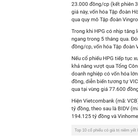
23.000 đồng/cp (kết phiên 3
giá này, vốn hóa Tập
đoàn Hò
qua quy mô Tập đoàn Vingro
Trong khi HPG có nhịp tăng lê
ngang trong
5
tháng qua. Đó
đồng/cp, vốn hóa Tập
đoàn
Nếu cổ phiếu HPG tiếp tục x
khả năng vượt qua Tổng Côn
doanh nghiệp có vốn hóa lớn
đồng, diễn biến tương tự VIC
qua tại vùng giá 77.600 đồng
Hiện Vietcombank (mã: VCB)
tỷ đồng, theo sau là BIDV (m
194.125 tỷ đồng và Vinhome
Top 10 cổ phiếu có giá trị niêm yết