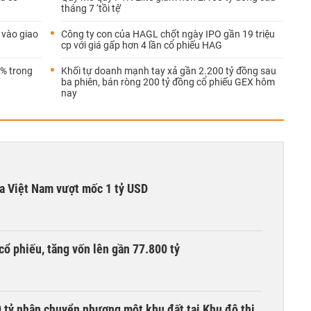
tháng 7 ‘tồi tệ’
 vào giao
Công ty con của HAGL chốt ngày IPO gần 19 triệu
cp với giá gấp hơn 4 lần cổ phiếu HAG
5% trong
Khối tự doanh mạnh tay xả gần 2.200 tỷ đồng sau
ba phiên, bán ròng 200 tỷ đồng cổ phiếu GEX hôm
nay
ta Việt Nam vượt mốc 1 tỷ USD
cổ phiếu, tăng vốn lên gần 77.800 tỷ
tỷ nhận chuyển nhượng một khu đất tại Khu đô thị