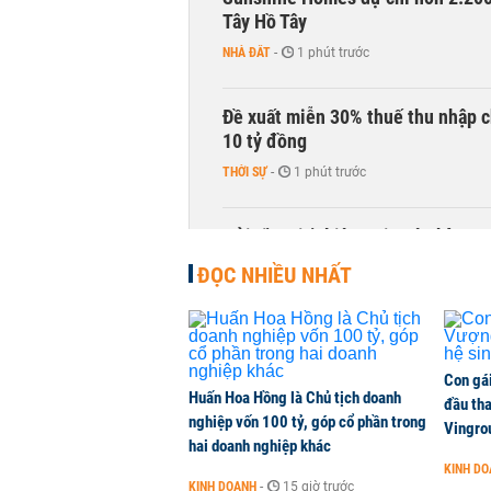
Tây Hồ Tây
NHÀ ĐẤT
-
1 phút trước
Đề xuất miễn 30% thuế thu nhập c
10 tỷ đồng
THỜI SỰ
-
1 phút trước
Gửi tiền tiết kiệm tại ngân hàng 
TÀI CHÍNH
-
1 phút trước
ĐỌC NHIỀU NHẤT
Con gá
Huấn Hoa Hồng là Chủ tịch doanh
đầu tha
nghiệp vốn 100 tỷ, góp cổ phần trong
Vingro
hai doanh nghiệp khác
KINH D
KINH DOANH
-
15 giờ trước