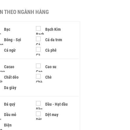
IN THEO NGÀNH HÀNG
Bạc
Bạch Kim
Bông - Sợi
Cá da trơn
Cá ngừ
Cà phê
Cacao
Cao su
Chất dẻo
Chè
Da giày
Đá quý
Dầu - Hạt dầu
Dầu mỏ
Dệt may
Điện