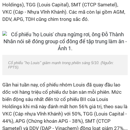
Holdings), TGG (Louis Capital), SMT (CTCP Sametel),
VKC (Cáp - Nhựa Vĩnh Khánh). Các mã còn lại gồm AGM,
DDV, APG, TDH cũng chìm trong sắc đỏ.
Cổ phiếu "họ Louis" giảm mạnh trong phiên sáng 5/10. (Nguồn:
FPTS).
Gần hai tuần nay, cổ phiếu nhóm Louis đã quay đầu lao
dốc với hàng triệu cổ phiếu dư bán sàn mỗi phiên. Mức
biến động sâu nhất đến từ cổ phiếu BII của Louis
Holdings khi mã này đánh mất hơn 56% giá trị, theo sau là
VKC (Cáp nhựa Vĩnh Khánh) với 50%, TGG (Louis Capital -
44%), APG (Chứng khoán APG - 38%), SMT (CTCP
Sametel) và DDV (DAP - Vinachem) đồng loạt giảm 27%,...