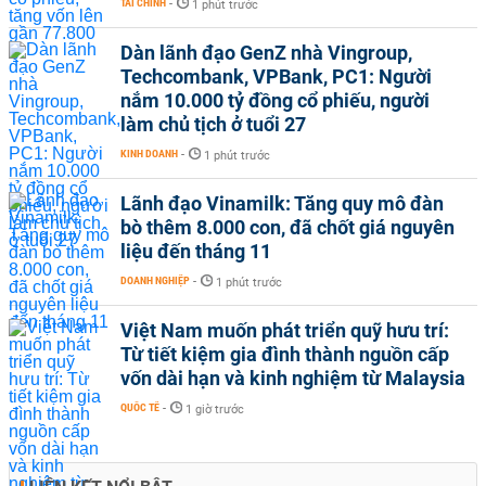
TÀI CHÍNH
-
1 phút trước
Dàn lãnh đạo GenZ nhà Vingroup,
Techcombank, VPBank, PC1: Người
nắm 10.000 tỷ đồng cổ phiếu, người
làm chủ tịch ở tuổi 27
KINH DOANH
-
1 phút trước
Lãnh đạo Vinamilk: Tăng quy mô đàn
bò thêm 8.000 con, đã chốt giá nguyên
liệu đến tháng 11
DOANH NGHIỆP
-
1 phút trước
Việt Nam muốn phát triển quỹ hưu trí:
Từ tiết kiệm gia đình thành nguồn cấp
vốn dài hạn và kinh nghiệm từ Malaysia
QUỐC TẾ
-
1 giờ trước