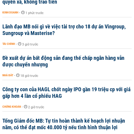
quyền xã, không trao tiền
KINH DOANH
-
1 phút trước
Lãnh đạo MB nói gì về việc tài trợ cho 18 dự án Vingroup,
Sungroup và Masterise?
TÀI CHÍNH
-
3 giờ trước
Đề xuất dự án bất động sản đang thế chấp ngân hàng vẫn
được chuyển nhượng
NHÀ ĐẤT
-
18 giờ trước
Công ty con của HAGL chốt ngày IPO gần 19 triệu cp với giá
gấp hơn 4 lần cổ phiếu HAG
CHỨNG KHOÁN
-
2 giờ trước
Tổng Giám đốc MB: Tự tin hoàn thành kế hoạch lợi nhuận
năm, có thể đạt mốc 40.000 tỷ nếu tình hình thuận lợi