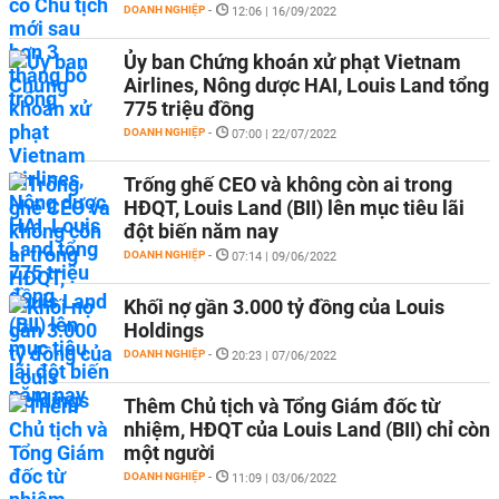
DOANH NGHIỆP
-
12:06 | 16/09/2022
Ủy ban Chứng khoán xử phạt Vietnam
Airlines, Nông dược HAI, Louis Land tổng
775 triệu đồng
DOANH NGHIỆP
-
07:00 | 22/07/2022
Trống ghế CEO và không còn ai trong
HĐQT, Louis Land (BII) lên mục tiêu lãi
đột biến năm nay
DOANH NGHIỆP
-
07:14 | 09/06/2022
Khối nợ gần 3.000 tỷ đồng của Louis
Holdings
DOANH NGHIỆP
-
20:23 | 07/06/2022
Thêm Chủ tịch và Tổng Giám đốc từ
nhiệm, HĐQT của Louis Land (BII) chỉ còn
một người
DOANH NGHIỆP
-
11:09 | 03/06/2022