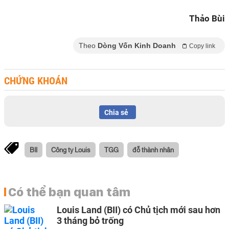
Thảo Bùi
Theo
Dòng Vốn Kinh Doanh
Copy link
CHỨNG KHOÁN
Chia sẻ
BII
Công ty Louis
TGG
đỗ thành nhân
Có thể bạn quan tâm
Louis Land (BII) có Chủ tịch mới sau hơn
3 tháng bỏ trống