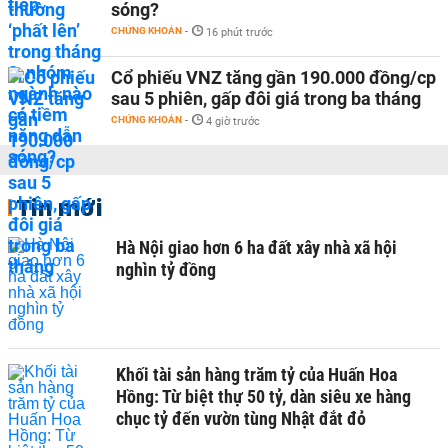
sóng?
CHỨNG KHOÁN
-
16 phút trước
Cổ phiếu VNZ tăng gần 190.000 đồng/cp
sau 5 phiên, gấp đôi giá trong ba tháng
CHỨNG KHOÁN
-
4 giờ trước
Tin mới
Hà Nội giao hơn 6 ha đất xây nhà xã hội
nghìn tỷ đồng
Khối tài sản hàng trăm tỷ của Huấn Hoa
Hồng: Từ biệt thự 50 tỷ, dàn siêu xe hàng
chục tỷ đến vườn tùng Nhật đắt đỏ