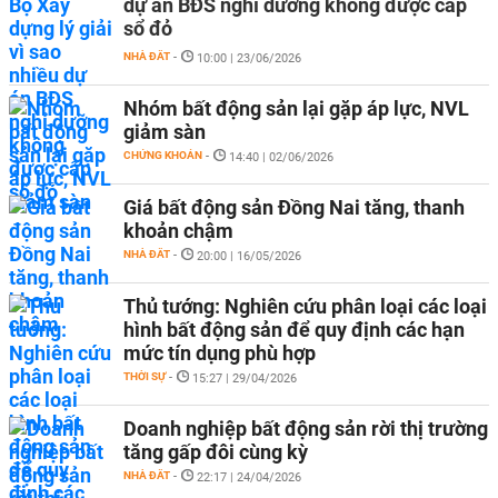
dự án BĐS nghỉ dưỡng không được cấp
sổ đỏ
NHÀ ĐẤT
-
10:00 | 23/06/2026
Nhóm bất động sản lại gặp áp lực, NVL
giảm sàn
CHỨNG KHOÁN
-
14:40 | 02/06/2026
Giá bất động sản Đồng Nai tăng, thanh
khoản chậm
NHÀ ĐẤT
-
20:00 | 16/05/2026
Thủ tướng: Nghiên cứu phân loại các loại
hình bất động sản để quy định các hạn
mức tín dụng phù hợp
THỜI SỰ
-
15:27 | 29/04/2026
Doanh nghiệp bất động sản rời thị trường
tăng gấp đôi cùng kỳ
NHÀ ĐẤT
-
22:17 | 24/04/2026