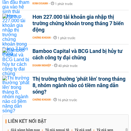
KINH DOANH
-
1 phút trước
Hơn 227.000 tài khoản gia nhập thị
trường chứng khoán trong tháng 7 biến
động
CHỨNG KHOÁN
-
1 phút trước
Bamboo Capital và BCG Land bị hủy tư
cách công ty đại chúng
DOANH NGHIỆP
-
40 phút trước
Thị trường thường ‘phất lên’ trong tháng
8, nhóm ngành nào có tiềm năng dẫn
sóng?
CHỨNG KHOÁN
-
16 phút trước
LIÊN KẾT NỔI BẬT
Giá vàng hôm nay
Tỷ giá ngoại tệ
Tỷ giá usd
Tỷ giá yen