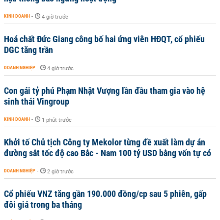
KINH DOANH
-
4 giờ trước
Hoá chất Đức Giang công bố hai ứng viên HĐQT, cổ phiếu
DGC tăng trần
DOANH NGHIỆP
-
4 giờ trước
Con gái tỷ phú Phạm Nhật Vượng lần đầu tham gia vào hệ
sinh thái Vingroup
KINH DOANH
-
1 phút trước
Khởi tố Chủ tịch Công ty Mekolor từng đề xuất làm dự án
đường sắt tốc độ cao Bắc - Nam 100 tỷ USD bằng vốn tự có
DOANH NGHIỆP
-
2 giờ trước
Cổ phiếu VNZ tăng gần 190.000 đồng/cp sau 5 phiên, gấp
đôi giá trong ba tháng