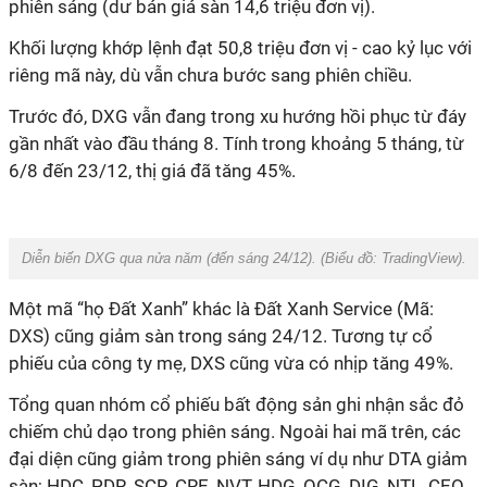
phiên sáng (dư bán giá sàn 14,6 triệu đơn vị).
Khối lượng khớp lệnh đạt 50,8 triệu đơn vị - cao kỷ lục với
riêng mã này, dù vẫn chưa bước sang phiên chiều.
Trước đó, DXG vẫn đang trong xu hướng hồi phục từ đáy
gần nhất vào đầu tháng 8. Tính trong khoảng 5 tháng, từ
6/8 đến 23/12, thị giá đã tăng 45%.
Diễn biến DXG qua nửa năm (đến sáng 24/12). (Biểu đồ:
TradingView
).
Một mã “họ Đất Xanh” khác là Đất Xanh
Service (Mã:
DXS) cũng giảm sàn trong sáng 24/12. Tương tự cổ
phiếu của công ty mẹ, DXS cũng vừa có nhịp tăng 49%.
Tổng quan nhóm cổ phiếu bất động sản ghi nhận sắc đỏ
chiếm chủ dạo trong phiên sáng. Ngoài hai mã trên, các
đại diện cũng giảm trong phiên sáng ví dụ như DTA giảm
sàn; HDC, PDR, SCR, CRE, NVT, HDG, QCG, DIG, NTL, CEO,