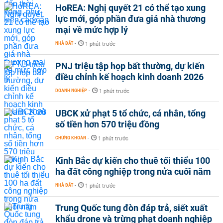
HoREA: Nghị quyết 21 có thể tạo xung
lực mới, góp phần đưa giá nhà thương
mại về mức hợp lý
NHÀ ĐẤT
-
1 phút trước
PNJ triệu tập họp bất thường, dự kiến
điều chỉnh kế hoạch kinh doanh 2026
DOANH NGHIỆP
-
1 phút trước
UBCK xử phạt 5 tổ chức, cá nhân, tổng
số tiền hơn 570 triệu đồng
CHỨNG KHOÁN
-
1 phút trước
Kinh Bắc dự kiến cho thuê tối thiểu 100
ha đất công nghiệp trong nửa cuối năm
NHÀ ĐẤT
-
1 phút trước
Trung Quốc tung đòn đáp trả, siết xuất
khẩu drone và trừng phạt doanh nghiệp