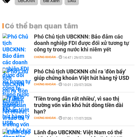
UBCKNN
Đất Xanh
DXG
Có thể bạn quan tâm
Phó Chủ tịch UBCKNN: Bảo đảm các
doanh nghiệp FDI được đối xử tương tự
công ty trong nước khi niêm yết
CHỨNG KHOÁN
-
14:47 | 29/07/2026
Phó Chủ tịch UBCKNN chỉ ra 'đòn bẩy'
giúp chứng khoán Việt hút hàng tỷ USD
CHỨNG KHOÁN
-
10:01 | 23/07/2026
'Tiền trong dân rất nhiều', vì sao thị
trường vốn vẫn khó hút dòng tiền dài
hạn?
CHỨNG KHOÁN
-
07:00 | 17/07/2026
Lãnh đạo UBCKNN: Việt Nam có thể