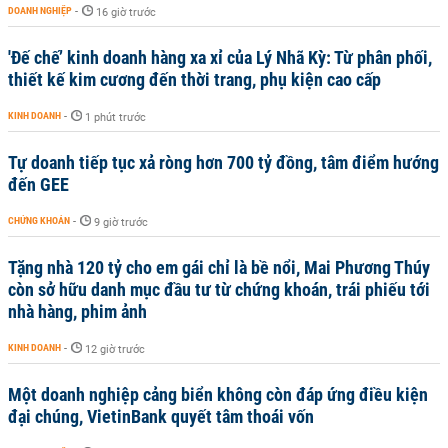
DOANH NGHIỆP
-
16 giờ trước
'Đế chế’ kinh doanh hàng xa xỉ của Lý Nhã Kỳ: Từ phân phối,
thiết kế kim cương đến thời trang, phụ kiện cao cấp
KINH DOANH
-
1 phút trước
Tự doanh tiếp tục xả ròng hơn 700 tỷ đồng, tâm điểm hướng
đến GEE
CHỨNG KHOÁN
-
9 giờ trước
Tặng nhà 120 tỷ cho em gái chỉ là bề nổi, Mai Phương Thúy
còn sở hữu danh mục đầu tư từ chứng khoán, trái phiếu tới
nhà hàng, phim ảnh
KINH DOANH
-
12 giờ trước
Một doanh nghiệp cảng biển không còn đáp ứng điều kiện
đại chúng, VietinBank quyết tâm thoái vốn