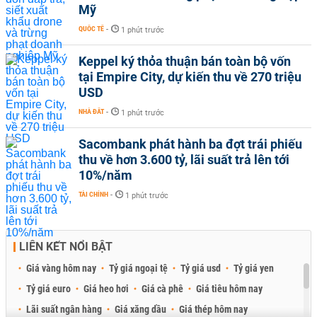
Mỹ
QUỐC TẾ
-
1 phút trước
Keppel ký thỏa thuận bán toàn bộ vốn
tại Empire City, dự kiến thu về 270 triệu
USD
NHÀ ĐẤT
-
1 phút trước
Sacombank phát hành ba đợt trái phiếu
thu về hơn 3.600 tỷ, lãi suất trả lên tới
10%/năm
TÀI CHÍNH
-
1 phút trước
LIÊN KẾT NỔI BẬT
Giá vàng hôm nay
Tỷ giá ngoại tệ
Tỷ giá usd
Tỷ giá yen
Tỷ giá euro
Giá heo hơi
Giá cà phê
Giá tiêu hôm nay
Lãi suất ngân hàng
Giá xăng dầu
Giá thép hôm nay