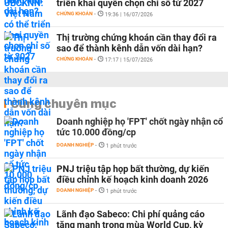
triển khai quyền chọn chỉ số từ 2027
CHỨNG KHOÁN
-
19:36 | 16/07/2026
Thị trường chứng khoán cần thay đổi ra
sao để thành kênh dẫn vốn dài hạn?
CHỨNG KHOÁN
-
17:17 | 15/07/2026
Cùng chuyên mục
Doanh nghiệp họ 'FPT' chốt ngày nhận cổ
tức 10.000 đồng/cp
DOANH NGHIỆP
-
1 phút trước
PNJ triệu tập họp bất thường, dự kiến
điều chỉnh kế hoạch kinh doanh 2026
DOANH NGHIỆP
-
1 phút trước
Lãnh đạo Sabeco: Chi phí quảng cáo
tăng mạnh trong mùa World Cup, kỳ