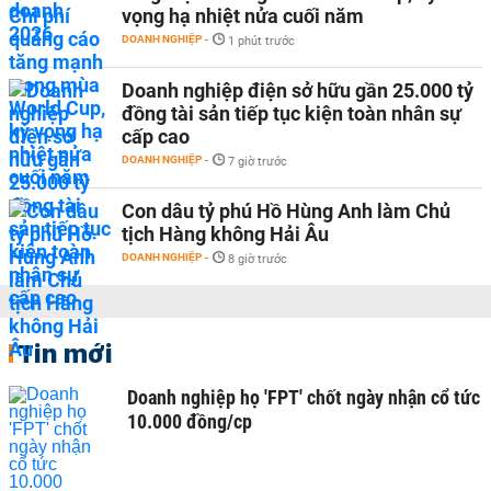
vọng hạ nhiệt nửa cuối năm
DOANH NGHIỆP
-
1 phút trước
Doanh nghiệp điện sở hữu gần 25.000 tỷ
đồng tài sản tiếp tục kiện toàn nhân sự
cấp cao
DOANH NGHIỆP
-
7 giờ trước
Con dâu tỷ phú Hồ Hùng Anh làm Chủ
tịch Hàng không Hải Âu
DOANH NGHIỆP
-
8 giờ trước
Tin mới
Doanh nghiệp họ 'FPT' chốt ngày nhận cổ tức
10.000 đồng/cp