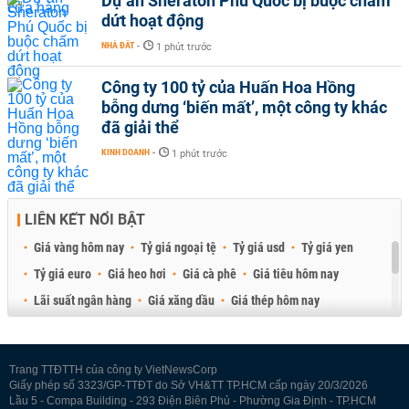
Dự án Sheraton Phú Quốc bị buộc chấm
dứt hoạt động
NHÀ ĐẤT
-
1 phút trước
Công ty 100 tỷ của Huấn Hoa Hồng
bỗng dưng ‘biến mất’, một công ty khác
đã giải thể
KINH DOANH
-
1 phút trước
LIÊN KẾT NỔI BẬT
Giá vàng hôm nay
Tỷ giá ngoại tệ
Tỷ giá usd
Tỷ giá yen
Tỷ giá euro
Giá heo hơi
Giá cà phê
Giá tiêu hôm nay
Lãi suất ngân hàng
Giá xăng dầu
Giá thép hôm nay
Giá sầu riêng
Giá thịt heo
Giá gạo
Giá cao su
Best Retail Brokers
Diễn đàn đầu tư Việt Nam 2026
Trang TTĐTTH của công ty VietNewsCorp
Giấy phép số 3323/GP-TTĐT do Sở VH&TT TP.HCM cấp ngày 20/3/2026
Lầu 5 - Compa Building - 293 Điện Biên Phủ - Phường Gia Định - TP.HCM