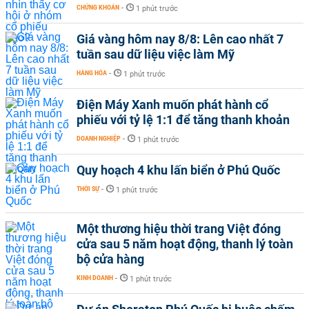
CHỨNG KHOÁN
-
1 phút trước
Giá vàng hôm nay 8/8: Lên cao nhất 7
tuần sau dữ liệu việc làm Mỹ
HÀNG HÓA
-
1 phút trước
Điện Máy Xanh muốn phát hành cổ
phiếu với tỷ lệ 1:1 để tăng thanh khoản
DOANH NGHIỆP
-
1 phút trước
Quy hoạch 4 khu lấn biển ở Phú Quốc
THỜI SỰ
-
1 phút trước
Một thương hiệu thời trang Việt đóng
cửa sau 5 năm hoạt động, thanh lý toàn
bộ cửa hàng
KINH DOANH
-
1 phút trước