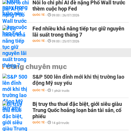
Nỗi lo chi phí AI đè nặng Phố Wall trước
thềm cuộc họp Fed
QUỐC TẾ
-
09:00 | 26/07/2026
Fed nhiều khả năng tiếp tục giữ nguyên
lãi suất trong tháng 7
QUỐC TẾ
-
09:00 | 25/07/2026
Cùng chuyên mục
S&P 500 lên đỉnh mới khi thị trường lao
động Mỹ suy yếu
QUỐC TẾ
-
1 phút trước
Bị truy thu thuế đặc biệt, giới siêu giàu
Trung Quốc hoảng loạn bán tài sản, cổ
phiếu
QUỐC TẾ
-
14 giờ trước