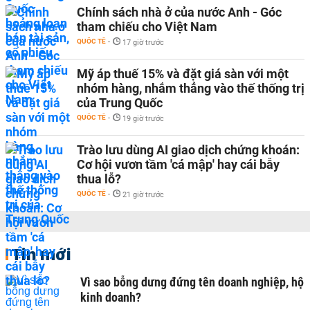
Chính sách nhà ở của nước Anh - Góc
tham chiếu cho Việt Nam
QUỐC TẾ
-
17 giờ trước
Mỹ áp thuế 15% và đặt giá sàn với một
nhóm hàng, nhắm thẳng vào thế thống trị
của Trung Quốc
QUỐC TẾ
-
19 giờ trước
Trào lưu dùng AI giao dịch chứng khoán:
Cơ hội vươn tầm 'cá mập' hay cái bẫy
thua lỗ?
QUỐC TẾ
-
21 giờ trước
Tin mới
Vì sao bỗng dưng đứng tên doanh nghiệp, hộ
kinh doanh?