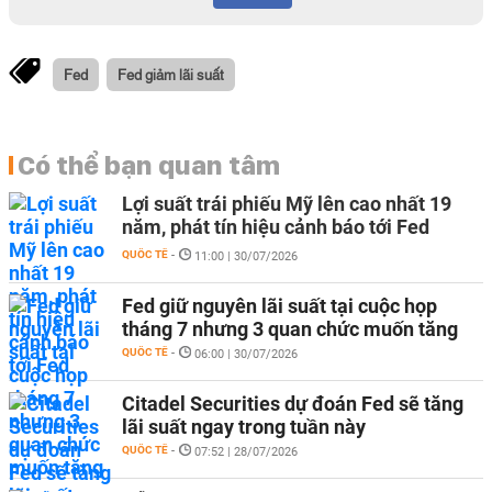
Fed
Fed giảm lãi suất
Có thể bạn quan tâm
Lợi suất trái phiếu Mỹ lên cao nhất 19
năm, phát tín hiệu cảnh báo tới Fed
QUỐC TẾ
-
11:00 | 30/07/2026
Fed giữ nguyên lãi suất tại cuộc họp
tháng 7 nhưng 3 quan chức muốn tăng
QUỐC TẾ
-
06:00 | 30/07/2026
Citadel Securities dự đoán Fed sẽ tăng
lãi suất ngay trong tuần này
QUỐC TẾ
-
07:52 | 28/07/2026